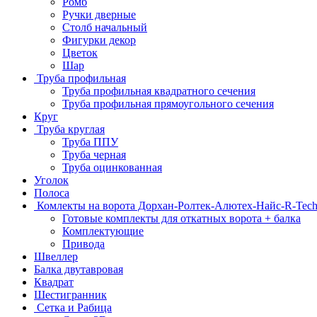
Ромб
Ручки дверные
Столб начальный
Фигурки декор
Цветок
Шар
Труба профильная
Труба профильная квадратного сечения
Труба профильная прямоугольного сечения
Круг
Труба круглая
Труба ППУ
Труба черная
Труба оцинкованная
Уголок
Полоса
Комлекты на ворота Дорхан-Ролтек-Алютех-Найс-R-Tec
Готовые комплекты для откатных ворота + балка
Комплектующие
Привода
Швеллер
Балка двутавровая
Квадрат
Шестигранник
Сетка и Рабица