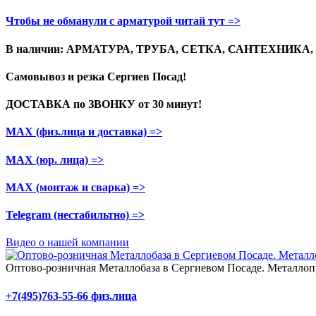
Чтобы не обманули с арматурой читай тут =>
В наличии: АРМАТУРА, ТРУБА, СЕТКА, САНТЕХНИКА
Самовывоз и резка
Сергиев Посад!
ДОСТАВКА по ЗВОНКУ
от 30 минут!
МАХ (физ.лица и доставка)
=>
МАХ (юр. лица)
=>
МАХ (монтаж и сварка)
=>
Telegram
(нестабильтно)
=>
Видео о нашей компании
Оптово-розничная Металлобаза в Сергиевом Посаде. Металлопр
+7(495)763-55-66 физ.лица