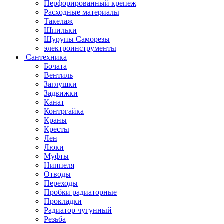
Перфорированный крепеж
Расходные материалы
Такелаж
Шпильки
Шурупы Саморезы
электроинструменты
Сантехника
Бочата
Вентиль
Заглушки
Задвижки
Канат
Контргайка
Краны
Кресты
Лен
Люки
Муфты
Ниппеля
Отводы
Переходы
Пробки радиаторные
Прокладки
Радиатор чугунный
Резьба