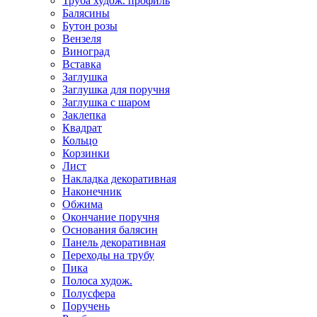
Труба худож. профиль
Балясины
Бутон розы
Вензеля
Виноград
Вставка
Заглушка
Заглушка для поручня
Заглушка с шаром
Заклепка
Квадрат
Кольцо
Корзинки
Лист
Накладка декоративная
Наконечник
Обжима
Окончание поручня
Основания балясин
Панель декоративная
Переходы на трубу
Пика
Полоса худож.
Полусфера
Поручень