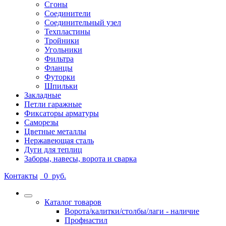
Сгоны
Соединители
Соединительный узел
Техпластины
Тройники
Угольники
Фильтра
Фланцы
Футорки
Шпильки
Закладные
Петли гаражные
Фиксаторы арматуры
Саморезы
Цветные металлы
Нержавеющая сталь
Дуги для теплиц
Заборы, навесы, ворота и сварка
Контакты
0
руб.
Каталог товаров
Ворота/калитки/столбы/лаги - наличие
Профнастил