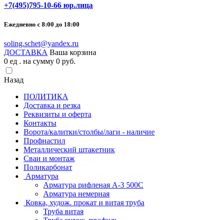
+7(495)795-10-66 юр.лица
Ежедневно с 8:00 до 18:00
soling.schet@yandex.ru
ДОСТАВКА
Ваша корзина
0
ед . на сумму
0
pуб.
Назад
ПОЛИТИКА
Доставка и резка
Реквизиты и оферта
Контакты
Ворота/калитки/столбы/лаги - наличие
Профнастил
Металлический штакетник
Сваи и монтаж
Поликарбонат
Арматура
Арматура рифленая А-3 500С
Арматура немерная
Ковка, худож. прокат и витая труба
Труба витая