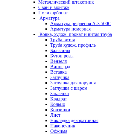
Металлический штакетник
Сваи и монтаж
Поликарбонат
Арматура
Арматура рифленая А-3 500С
Арматура немерная
Ковка, худож. прокат и витая труба
Труба витая
Труба худож. профиль
Балясины
Бутон розы
Вензеля
Виноград
Вставка
Заглушка
Заглушка для поручня
Заглушка с шаром
Заклепка
Квадрат
Кольцо
Корзинки
Лист
Накладка декоративная
Наконечник
Обжима