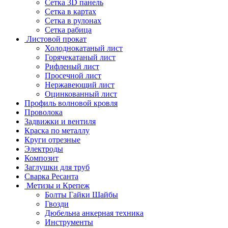
Сетка 3D панель
Сетка в картах
Сетка в рулонах
Сетка рабица
Листовой прокат
Холоднокатаный лист
Горячекатаный лист
Рифленый лист
Просечной лист
Нержавеющий лист
Оцинкованный лист
Профиль волновой кровля
Проволока
Задвижки и вентиля
Краска по металлу
Круги отрезные
Электроды
Композит
Заглушки для труб
Сварка Ресанта
Метизы и Крепеж
Болты Гайки Шайбы
Гвозди
Дюбельна анкерная техника
Инструменты