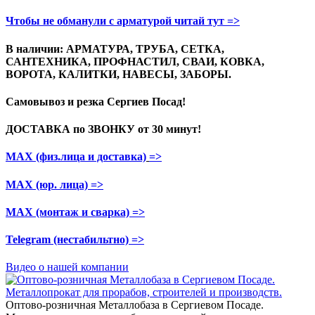
Чтобы не обманули с арматурой читай тут =>
В наличии: АРМАТУРА, ТРУБА, СЕТКА,
САНТЕХНИКА, ПРОФНАСТИЛ, СВАИ, КОВКА,
ВОРОТА, КАЛИТКИ, НАВЕСЫ, ЗАБОРЫ.
Самовывоз и резка
Сергиев Посад!
ДОСТАВКА по ЗВОНКУ
от 30 минут!
МАХ (физ.лица и доставка)
=>
МАХ (юр. лица)
=>
МАХ (монтаж и сварка)
=>
Telegram
(нестабильтно)
=>
Видео о нашей компании
Оптово-розничная Металлобаза в Сергиевом Посаде.