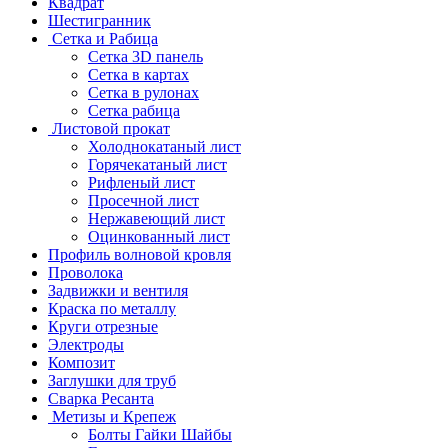
Квадрат
Шестигранник
Сетка и Рабица
Сетка 3D панель
Сетка в картах
Сетка в рулонах
Сетка рабица
Листовой прокат
Холоднокатаный лист
Горячекатаный лист
Рифленый лист
Просечной лист
Нержавеющий лист
Оцинкованный лист
Профиль волновой кровля
Проволока
Задвижки и вентиля
Краска по металлу
Круги отрезные
Электроды
Композит
Заглушки для труб
Сварка Ресанта
Метизы и Крепеж
Болты Гайки Шайбы