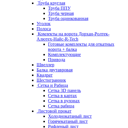
Труба круглая
Труба ППУ
Труба черная
Труба оцинкованная
Уголок
Полоса
Комлекты на ворота Дорхан-Ролтек-
Алютех-Найс-R-Tech
Готовые комплекты для откатных
ворота + балка
Комплектующие
Привода
Швеллер
Балка двутавровая
Квадрат
Шестигранник
Сетка и Рабица
Сетка 3D панель
Сетка в картах
Сетка в рулонах
Сетка рабица
Листовой прокат
Холоднокатаный лист
Горячекатаный лист
Рифленый лист