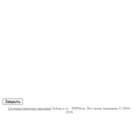
Закрыть
Создание интернет-магазина
Soling-n.ru - PHPShop. Все права защищены © 2004-
2026.