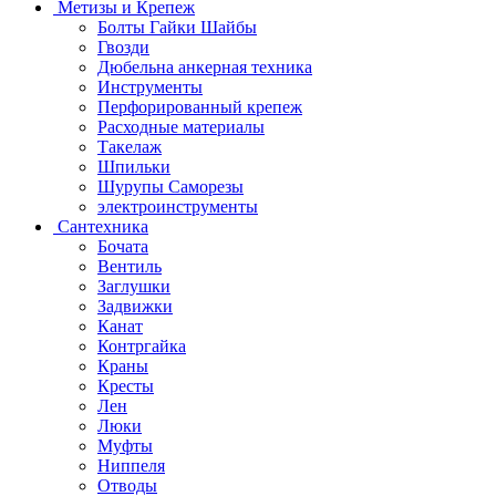
Метизы и Крепеж
Болты Гайки Шайбы
Гвозди
Дюбельна анкерная техника
Инструменты
Перфорированный крепеж
Расходные материалы
Такелаж
Шпильки
Шурупы Саморезы
электроинструменты
Сантехника
Бочата
Вентиль
Заглушки
Задвижки
Канат
Контргайка
Краны
Кресты
Лен
Люки
Муфты
Ниппеля
Отводы