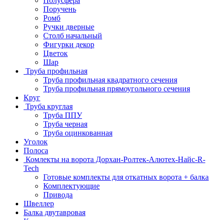
Полусфера
Поручень
Ромб
Ручки дверные
Столб начальный
Фигурки декор
Цветок
Шар
Труба профильная
Труба профильная квадратного сечения
Труба профильная прямоугольного сечения
Круг
Труба круглая
Труба ППУ
Труба черная
Труба оцинкованная
Уголок
Полоса
Комлекты на ворота Дорхан-Ролтек-Алютех-Найс-R-
Tech
Готовые комплекты для откатных ворота + балка
Комплектующие
Привода
Швеллер
Балка двутавровая