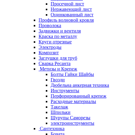
Просечной лист
Нержавеющий лист
Оцинкованный лист
Профиль волновой кровля
Проволока
Задвижки и вентиля
Краска по металлу
Круги отрезные
Электроды
Композит
Заглушки для труб
Сварка Ресанта
Метизы и Крепеж
Болты Гайки Шайбы
Гвозди
Дюбельна анкерная техника
Инструменты
Перфорированный крепеж
Расходные материалы
Такелаж
Шпильки
Шурупы Саморезы
электроинструменты
Сантехника
Бочата