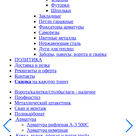
Футорки
Шпильки
Закладные
Петли гаражные
Фиксаторы арматуры
Саморезы
Цветные металлы
Нержавеющая сталь
Дуги для теплиц
Заборы, навесы, ворота и сварка
ПОЛИТИКА
Доставка и резка
Реквизиты и оферта
Контакты
Скидка
на каждую тонну
Ворота/калитки/столбы/лаги - наличие
Профнастил
Металлический штакетник
Сваи и монтаж
Поликарбонат
Арматура
Арматура рифленая А-3 500С
Арматура немерная
Ковка, худож. прокат и витая труба