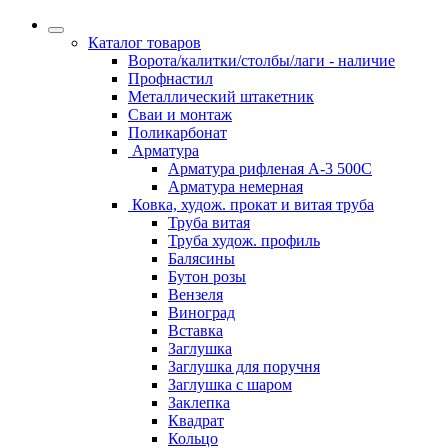
Каталог товаров
Ворота/калитки/столбы/лаги - наличие
Профнастил
Металлический штакетник
Сваи и монтаж
Поликарбонат
Арматура
Арматура рифленая А-3 500С
Арматура немерная
Ковка, худож. прокат и витая труба
Труба витая
Труба худож. профиль
Балясины
Бутон розы
Вензеля
Виноград
Вставка
Заглушка
Заглушка для поручня
Заглушка с шаром
Заклепка
Квадрат
Кольцо