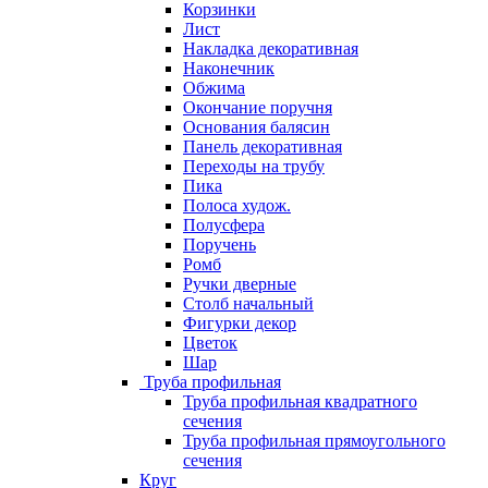
Корзинки
Лист
Накладка декоративная
Наконечник
Обжима
Окончание поручня
Основания балясин
Панель декоративная
Переходы на трубу
Пика
Полоса худож.
Полусфера
Поручень
Ромб
Ручки дверные
Столб начальный
Фигурки декор
Цветок
Шар
Труба профильная
Труба профильная квадратного
сечения
Труба профильная прямоугольного
сечения
Круг