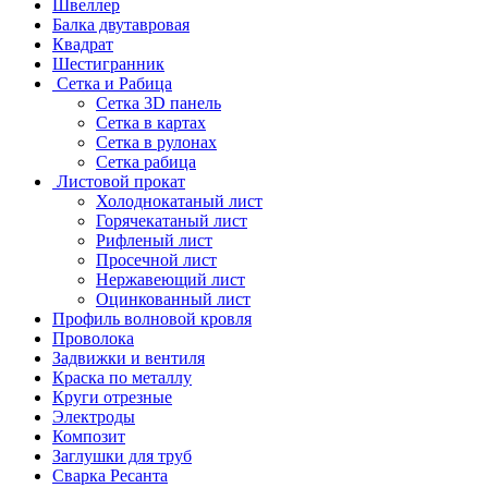
Швеллер
Балка двутавровая
Квадрат
Шестигранник
Сетка и Рабица
Сетка 3D панель
Сетка в картах
Сетка в рулонах
Сетка рабица
Листовой прокат
Холоднокатаный лист
Горячекатаный лист
Рифленый лист
Просечной лист
Нержавеющий лист
Оцинкованный лист
Профиль волновой кровля
Проволока
Задвижки и вентиля
Краска по металлу
Круги отрезные
Электроды
Композит
Заглушки для труб
Сварка Ресанта