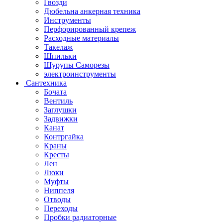
Гвозди
Дюбельна анкерная техника
Инструменты
Перфорированный крепеж
Расходные материалы
Такелаж
Шпильки
Шурупы Саморезы
электроинструменты
Сантехника
Бочата
Вентиль
Заглушки
Задвижки
Канат
Контргайка
Краны
Кресты
Лен
Люки
Муфты
Ниппеля
Отводы
Переходы
Пробки радиаторные