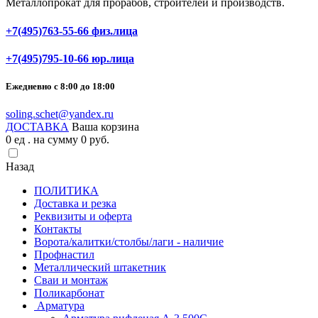
Металлопрокат для прорабов, строителей и производств.
+7(495)763-55-66 физ.лица
+7(495)795-10-66 юр.лица
Ежедневно с 8:00 до 18:00
soling.schet@yandex.ru
ДОСТАВКА
Ваша корзина
0
ед . на сумму
0
pуб.
Назад
ПОЛИТИКА
Доставка и резка
Реквизиты и оферта
Контакты
Ворота/калитки/столбы/лаги - наличие
Профнастил
Металлический штакетник
Сваи и монтаж
Поликарбонат
Арматура