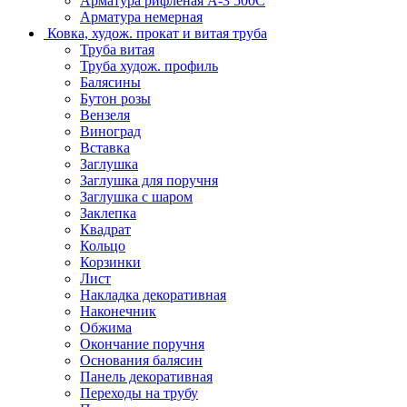
Арматура рифленая А-3 500С
Арматура немерная
Ковка, худож. прокат и витая труба
Труба витая
Труба худож. профиль
Балясины
Бутон розы
Вензеля
Виноград
Вставка
Заглушка
Заглушка для поручня
Заглушка с шаром
Заклепка
Квадрат
Кольцо
Корзинки
Лист
Накладка декоративная
Наконечник
Обжима
Окончание поручня
Основания балясин
Панель декоративная
Переходы на трубу