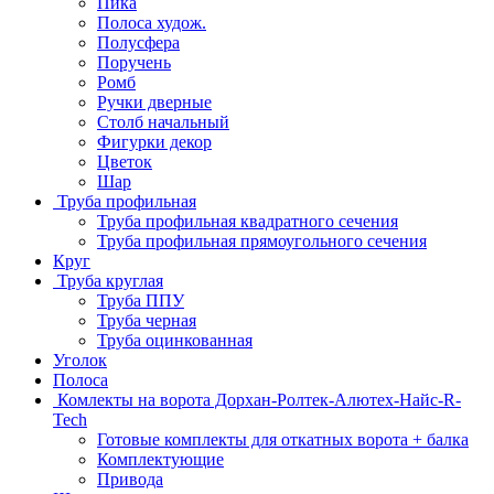
Пика
Полоса худож.
Полусфера
Поручень
Ромб
Ручки дверные
Столб начальный
Фигурки декор
Цветок
Шар
Труба профильная
Труба профильная квадратного сечения
Труба профильная прямоугольного сечения
Круг
Труба круглая
Труба ППУ
Труба черная
Труба оцинкованная
Уголок
Полоса
Комлекты на ворота Дорхан-Ролтек-Алютех-Найс-R-
Tech
Готовые комплекты для откатных ворота + балка
Комплектующие
Привода