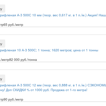
ну
рифленая А-3 500С 10 мм (теор. вес 0,617 кг. в 1 п./м.) Акция! Н
етр
65
руб./метр
ну
рифленая 10 А-3 500С; 1 тонна; 1620 метров; цена от 1 тонны
./метр
82 000
руб./тонна
ну
рифленая А-3 500С 12 мм (теор. вес 0,888 кг. в 1 п./м.) СЭКОНОМ
ну! Доп СКИДКИ % от 1000 руб. Продажа от 1-го метра!
етр
90
руб./метр