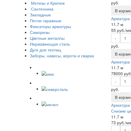
руб.
Метизы и Крепеж
Сантехника
В корзи
Закладные
Арматура 
Петли гаражные
11.7 м
Фиксаторы арматуры
55 руб./м
Саморезы
Цветные металлы
-
Нержавеющая сталь
руб.
Дуги для теплиц
В корзи
Заборы, навесы, ворота и сварка
Арматура 
11.7 м
78000 руб
-
руб.
В корзи
Арматура 
Снизим це
11.7 м
73 руб./м
-