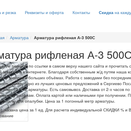
 и резка
Реквизиты и оферта
Контакты
Скидка
на кажд
ная
Арматура
Арматура рифленая А-3 500С
матура рифленая А-3 500
дуем перейти по ссылки в самом верху нашего сайта и прочитать с
 арматуры в интернете. Благодаря собственным ж/д путям наша к
ю у заводов в больших объёмах. Работа с заводами без посредник
ость делать одно из лучших ценовых предложений в Сергиево Пос
0 тонн 10 и 12 арматуры. Есть самовывоз. Доставка от 2-х часов 
овскому районам. Оплата картой или наличными при получении. Пр
ериалы для опалубки. Цена за 1 погонный метр арматуры.
е указана цена за 1 ед. Для расчета индивидуальной СКИДКИ % и 
ование