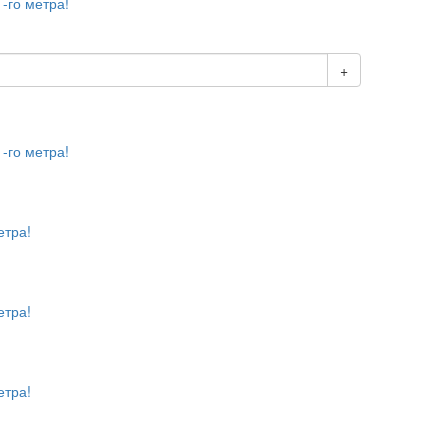
1-го метра!
+
1-го метра!
етра!
етра!
етра!