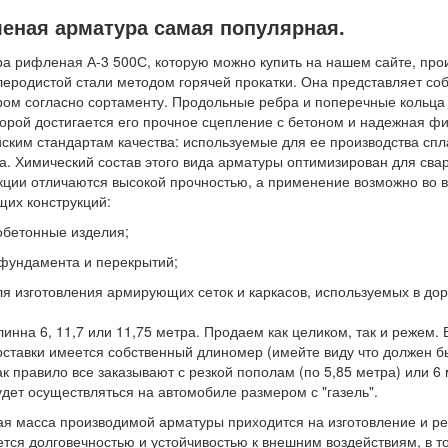
еная арматура самая популярная.
а рифленая А-3 500С, которую можно купить на нашем сайте, про
леродистой стали методом горячей прокатки. Она представляет соб
ом согласно сортаменту. Продольные ребра и поперечные кольца 
торой достигается его прочное сцепление с бетоном и надежная фи
ским стандартам качества: используемые для ее производства сп
а. Химический состав этого вида арматуры оптимизирован для свар
кции отличаются высокой прочностью, а применение возможно во в
их конструкций:
обетонные изделия;
 фундамента и перекрытий;
ля изготовления армирующих сеток и каркасов, используемых в до
линна 6, 11,7 или 11,75 метра. Продаем как целиком, так и режем. 
оставки имеется собственный длиномер (имейте виду что должен бы
ак правило все заказывают с резкой пополам (по 5,85 метра) или 6 м
удет осуществляться на автомобиле размером с "газель".
я масса производимой арматуры приходится на изготовление и ре
тся долговечностью и устойчивостью к внешним воздействиям, в то