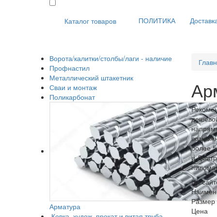
ПОЛИТИКА
Доставка
Каталог товаров
Ворота/калитки/столбы/лаги - наличие
Глав
Профнастил
Металлический штакетник
Ар
Сваи и монтаж
Поликарбонат
Рекомен
дешевой
напряму
возможн
более 5
и Дмитр
пиломат
На сайт
Наимен
Размер
Арматура
Цена
Ковка, худож. прокат и витая труба