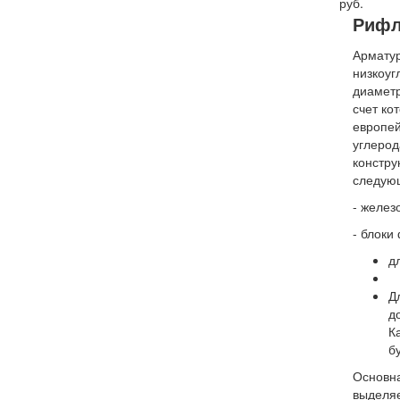
руб.
Рифл
Арматур
низкоуг
диаметр
счет ко
европей
углерод
констру
следующ
- желез
- блоки
д
Д
д
К
б
Основна
выделяе