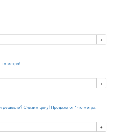
+
1-го метра!
+
ли дешевле? Снизим цену! Продажа от 1-го метра!
+