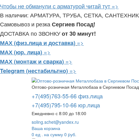
Чтобы не обманули с арматурой читай тут =>
В наличии: АРМАТУРА, ТРУБА, СЕТКА, САНТЕХНИ
Самовывоз и резка
Сергиев Посад!
ДОСТАВКА по ЗВОНКУ
от 30 минут!
=>
МАХ (физ.лица и доставка)
=>
МАХ (юр. лица)
=>
МАХ (монтаж и сварка)
=>
Telegram
(нестабильтно)
Оптово-розничная Металлобаза в Сергиевом Посаде
+7(495)763-55-66 физ.лица
+7(495)795-10-66 юр.лица
Ежедневно с 8:00 до 18:00
soling.schet@yandex.ru
Ваша корзина
0
ед . на сумму
0
pуб.