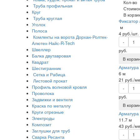
Кол-во
Труба профильная
Стоимо
Круг
В корзи
Труба круглая
Фиксатор
Уголок
м
Полоса
4
руб./шт.
Комлекты на ворота Дорхан-Ролтек-
-
Алютех-Найс-R-Tech
Швеллер
руб.
Балка двутавровая
В корзи
Квадрат
Арматура р
Шестигранник
6 м
Сетка и Рабица
21
руб./ме
Листовой прокат
Профиль волновой кровля
-
Проволока
руб.
Задвижки и вентиля
В корзи
Краска по металлу
Круги отрезные
Арматура 
Электроды
11.7 м
Композит
43
руб./ме
Заглушки для труб
-
Сварка Ресанта