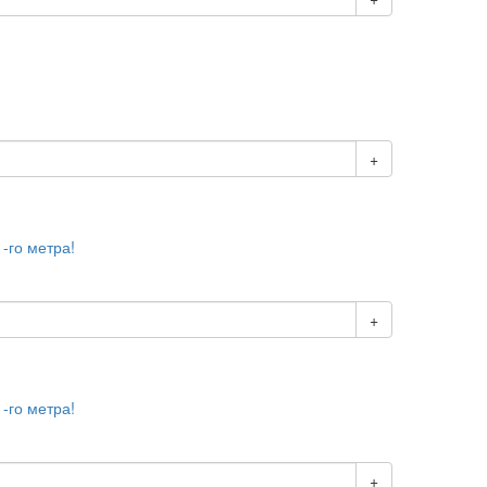
+
1-го метра!
+
1-го метра!
+