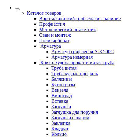
Каталог товаров
Ворота/калитки/столбы/лаги - наличие
Профнастил
Металлический штакетник
Сваи и монтаж
Поликарбонат
Арматура
Арматура рифленая А-3 500С
Арматура немерная
Ковка, худож. прокат и витая труба
Труба витая
Труба худож. профиль
Балясины
Бутон розы
Вензеля
Виноград
Вставка
Заглушка
Заглушка для поручня
Заглушка с шаром
Заклепка
Квадрат
Кольцо