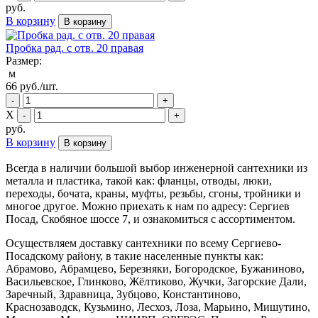
руб.
В корзину
В корзину
Пробка рад. с отв. 20 правая
Размер:
м
66
руб./шт.
-
+
Х
-
+
руб.
В корзину
В корзину
Всегда в наличии большой выбор инженерной сантехники из
металла и пластика, такой как: фланцы, отводы, люки,
переходы, бочата, краны, муфты, резьбы, сгоны, тройники и
многое другое. Можно приехать к нам по адресу: Сергиев
Посад, Скобяное шоссе 7, и ознакомиться с ассортиментом.
Осуществляем доставку сантехники по всему Сергиево-
Посадскому району, в такие населенные пункты как:
Абрамово, Абрамцево, Березняки, Богородское, Бужаниново,
Васильевское, Глинково, Жёлтиково, Жучки, Загорские Дали,
Заречный, Здравница, Зубцово, Константиново,
Краснозаводск, Кузьмино, Лесхоз, Лоза, Марьино, Мишутино,