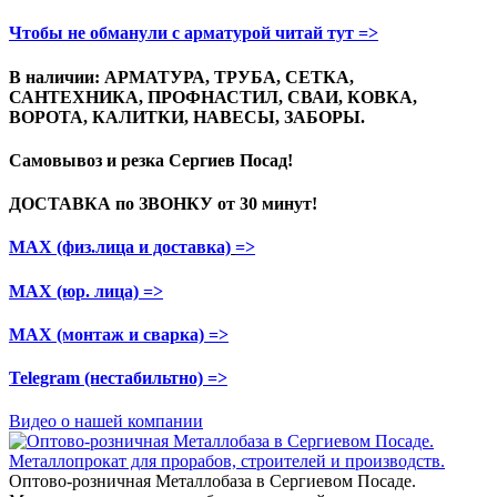
Чтобы не обманули с арматурой читай тут =>
В наличии: АРМАТУРА, ТРУБА, СЕТКА,
САНТЕХНИКА, ПРОФНАСТИЛ, СВАИ, КОВКА,
ВОРОТА, КАЛИТКИ, НАВЕСЫ, ЗАБОРЫ.
Самовывоз и резка
Сергиев Посад!
ДОСТАВКА по ЗВОНКУ
от 30 минут!
МАХ (физ.лица и доставка)
=>
МАХ (юр. лица)
=>
МАХ (монтаж и сварка)
=>
Telegram
(нестабильтно)
=>
Видео о нашей компании
Оптово-розничная Металлобаза в Сергиевом Посаде.