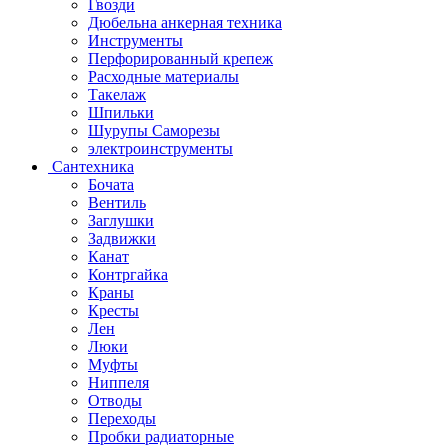
Гвозди
Дюбельна анкерная техника
Инструменты
Перфорированный крепеж
Расходные материалы
Такелаж
Шпильки
Шурупы Саморезы
электроинструменты
Сантехника
Бочата
Вентиль
Заглушки
Задвижки
Канат
Контргайка
Краны
Кресты
Лен
Люки
Муфты
Ниппеля
Отводы
Переходы
Пробки радиаторные