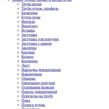
Труба витая
Труба худож. профиль
Балясины
Бутон розы
Вензеля
Виноград
Вставка
Заглушка
Заглушка для поручня
Заглушка с шаром
Заклепка
Квадрат
Кольцо
Корзинки
Лист
Накладка декоративная
Наконечник
Обжима
Окончание поручня
Основания балясин
Панель декоративная
Переходы на трубу
Пика
Полоса худож.