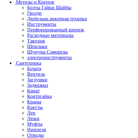
Метизы и Крепеж
Болты Гайки Шайбы
Гвозди
Дюбельна анкерная техника
Инструменты
Перфорированный крепеж
Расходные материалы
Такелаж
Шпильки
Шурупы Саморезы
электроинструменты
Сантехника
Бочата
Вентиль
Заглушки
Задвижки
Канат
Контргайка
Краны
Кресты
Лен
Люки
Муфты
Ниппеля
Отводы