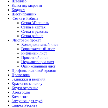
Швеллер
Балка двутавровая
Квадрат
Шестигранник
Сетка и Рабица
Сетка 3D панель
Сетка в картах
Сетка в рулонах
Сетка рабица
Листовой прокат
Холоднокатаный лист
Горячекатаный лист
Рифленый лист
Просечной лист
Нержавеющий лист
Оцинкованный лист
Профиль волновой кровля
Проволока
Задвижки и вентиля
Краска по металлу
Круги отрезные
Электроды
Композит
Заглушки для труб
Сварка Ресанта