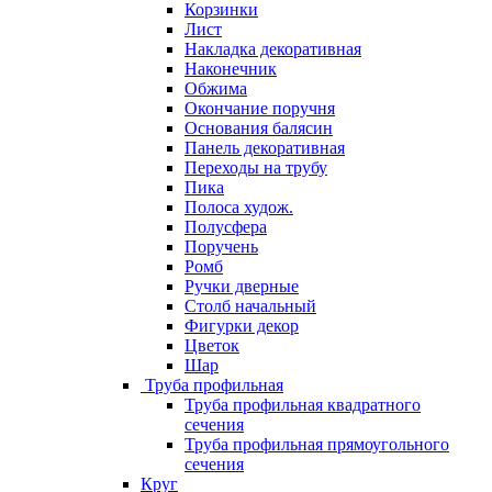
Корзинки
Лист
Накладка декоративная
Наконечник
Обжима
Окончание поручня
Основания балясин
Панель декоративная
Переходы на трубу
Пика
Полоса худож.
Полусфера
Поручень
Ромб
Ручки дверные
Столб начальный
Фигурки декор
Цветок
Шар
Труба профильная
Труба профильная квадратного
сечения
Труба профильная прямоугольного
сечения
Круг