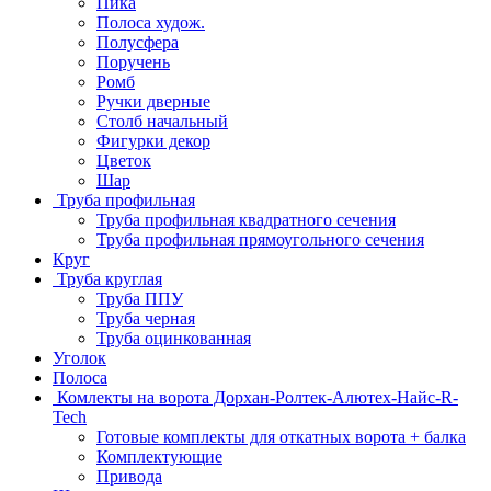
Пика
Полоса худож.
Полусфера
Поручень
Ромб
Ручки дверные
Столб начальный
Фигурки декор
Цветок
Шар
Труба профильная
Труба профильная квадратного сечения
Труба профильная прямоугольного сечения
Круг
Труба круглая
Труба ППУ
Труба черная
Труба оцинкованная
Уголок
Полоса
Комлекты на ворота Дорхан-Ролтек-Алютех-Найс-R-
Tech
Готовые комплекты для откатных ворота + балка
Комплектующие
Привода