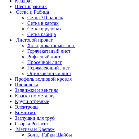
Квадрат
Шестигранник
Сетка и Рабица
Сетка 3D панель
Сетка в картах
Сетка в рулонах
Сетка рабица
Листовой прокат
Холоднокатаный лист
Горячекатаный лист
Рифленый лист
Просечной лист
Нержавеющий лист
Оцинкованный лист
Профиль волновой кровля
Проволока
Задвижки и вентиля
Краска по металлу
Круги отрезные
Электроды
Композит
Заглушки для труб
Сварка Ресанта
Метизы и Крепеж
Болты Гайки Шайбы