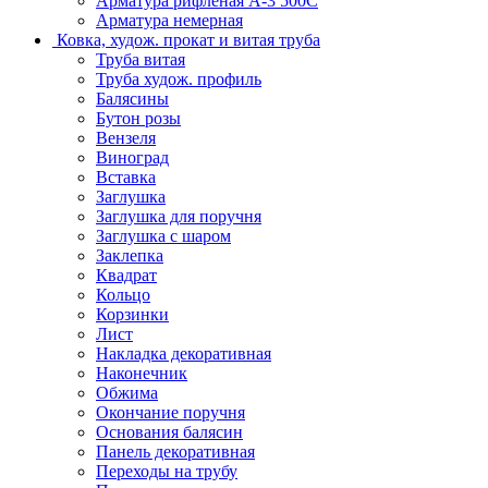
Арматура рифленая А-3 500С
Арматура немерная
Ковка, худож. прокат и витая труба
Труба витая
Труба худож. профиль
Балясины
Бутон розы
Вензеля
Виноград
Вставка
Заглушка
Заглушка для поручня
Заглушка с шаром
Заклепка
Квадрат
Кольцо
Корзинки
Лист
Накладка декоративная
Наконечник
Обжима
Окончание поручня
Основания балясин
Панель декоративная
Переходы на трубу