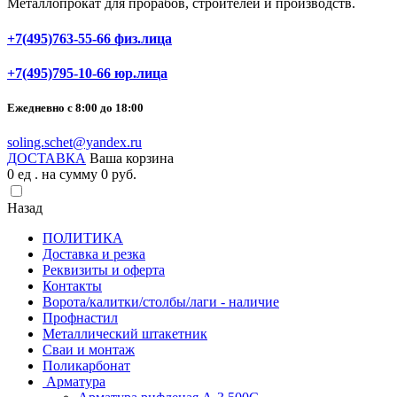
Металлопрокат для прорабов, строителей и производств.
+7(495)763-55-66 физ.лица
+7(495)795-10-66 юр.лица
Ежедневно с 8:00 до 18:00
soling.schet@yandex.ru
ДОСТАВКА
Ваша корзина
0
ед . на сумму
0
pуб.
Назад
ПОЛИТИКА
Доставка и резка
Реквизиты и оферта
Контакты
Ворота/калитки/столбы/лаги - наличие
Профнастил
Металлический штакетник
Сваи и монтаж
Поликарбонат
Арматура