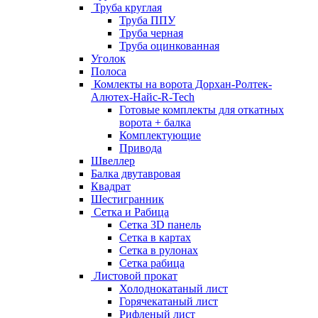
Труба круглая
Труба ППУ
Труба черная
Труба оцинкованная
Уголок
Полоса
Комлекты на ворота Дорхан-Ролтек-
Алютех-Найс-R-Tech
Готовые комплекты для откатных
ворота + балка
Комплектующие
Привода
Швеллер
Балка двутавровая
Квадрат
Шестигранник
Сетка и Рабица
Сетка 3D панель
Сетка в картах
Сетка в рулонах
Сетка рабица
Листовой прокат
Холоднокатаный лист
Горячекатаный лист
Рифленый лист