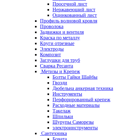
Просечной лист
Нержавеющий лист
Оцинкованный лист
Профиль волновой кровля
Проволока
Задвижки и вентиля
Краска по металлу
Круги отрезные
Электроды
Композит
Заглушки для труб
Сварка Ресанта
Метизы и Крепеж
Болты Гайки Шайбы
Гвозди
Дюбельна анкерная техника
Инструменты
Перфорированный крепеж
Расходные материалы
Такелаж
Шпильки
Шурупы Саморезы
электроинструменты
Сантехника
Бочата