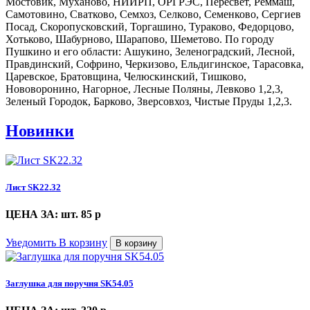
Мостовик, Муханово, НИИРП, ОРГРЭС, Пересвет, Реммаш,
Самотовино, Сватково, Семхоз, Селково, Семенково, Сергиев
Посад, Скоропусковский, Торгашино, Тураково, Федорцово,
Хотьково, Шабурново, Шарапово, Шеметово. По городу
Пушкино и его области: Ашукино, Зеленоградский, Лесной,
Правдинский, Софрино, Черкизово, Ельдигинское, Тарасовка,
Царевское, Братовщина, Челюскинский, Тишково,
Нововоронино, Нагорное, Лесные Поляны, Левково 1,2,3,
Зеленый Городок, Барково, Зверсовхоз, Чистые Пруды 1,2,3.
Новинки
Лист SK22.32
ЦЕНА ЗА: шт. 85
p
Уведомить
В корзину
В корзину
Заглушка для поручня SK54.05