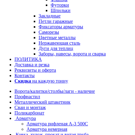
Футорки
Шпильки
Закладные
Петли гаражные
Фиксаторы арматуры
Саморезы
Цветные металлы
Нержавеющая сталь
Дуги для теплиц
Заборы, навесы, ворота и сварка
ПОЛИТИКА
Доставка и резка
Реквизиты и оферта
Контакты
Скидка
на каждую тонну
Ворота/калитки/столбы/лаги - наличие
Профнастил
Металлический штакетник
Сваи и монтаж
Поликарбонат
Арматура
Арматура рифленая А-3 500С
Арматура немерная
Ковка, худож. прокат и витая труба