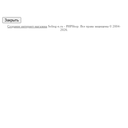
Закрыть
Создание интернет-магазина
Soling-n.ru - PHPShop. Все права защищены © 2004-
2026.