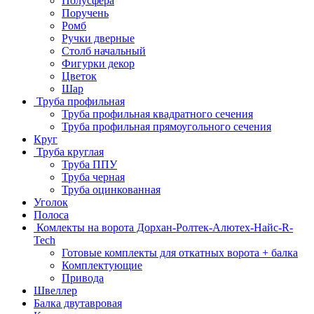
Полусфера
Поручень
Ромб
Ручки дверные
Столб начальный
Фигурки декор
Цветок
Шар
Труба профильная
Труба профильная квадратного сечения
Труба профильная прямоугольного сечения
Круг
Труба круглая
Труба ППУ
Труба черная
Труба оцинкованная
Уголок
Полоса
Комлекты на ворота Дорхан-Ролтек-Алютех-Найс-R-
Tech
Готовые комплекты для откатных ворота + балка
Комплектующие
Привода
Швеллер
Балка двутавровая