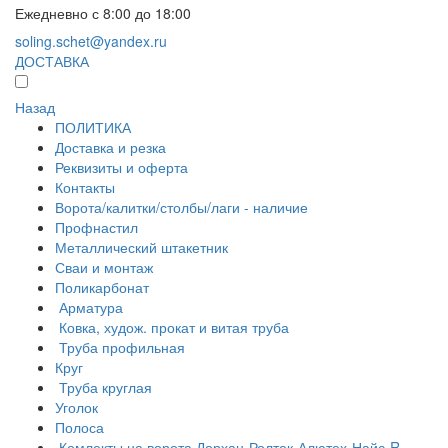
Ежедневно с 8:00 до 18:00
soling.schet@yandex.ru
ДОСТАВКА
Назад
ПОЛИТИКА
Доставка и резка
Реквизиты и оферта
Контакты
Ворота/калитки/столбы/лаги - наличие
Профнастил
Металлический штакетник
Сваи и монтаж
Поликарбонат
Арматура
Ковка, худож. прокат и витая труба
Труба профильная
Круг
Труба круглая
Уголок
Полоса
Комлекты на ворота Дорхан-Ролтек-Алютех-Найс-R-