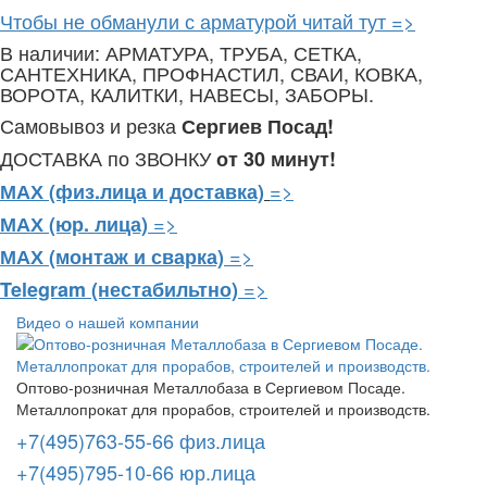
Чтобы не обманули с арматурой читай тут =>
В наличии: АРМАТУРА, ТРУБА, СЕТКА,
САНТЕХНИКА, ПРОФНАСТИЛ, СВАИ, КОВКА,
ВОРОТА, КАЛИТКИ, НАВЕСЫ, ЗАБОРЫ.
Самовывоз и резка
Сергиев Посад!
ДОСТАВКА по ЗВОНКУ
от 30 минут!
=>
МАХ (физ.лица и доставка)
=>
МАХ (юр. лица)
=>
МАХ (монтаж и сварка)
=>
Telegram
(нестабильтно)
Видео о нашей компании
Оптово-розничная Металлобаза в Сергиевом Посаде.
Металлопрокат для прорабов, строителей и производств.
+7(495)763-55-66 физ.лица
+7(495)795-10-66 юр.лица