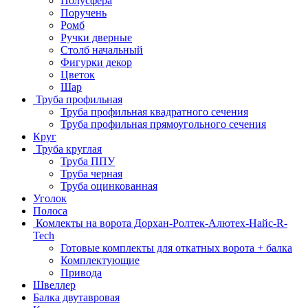
Полусфера
Поручень
Ромб
Ручки дверные
Столб начальный
Фигурки декор
Цветок
Шар
Труба профильная
Труба профильная квадратного сечения
Труба профильная прямоугольного сечения
Круг
Труба круглая
Труба ППУ
Труба черная
Труба оцинкованная
Уголок
Полоса
Комлекты на ворота Дорхан-Ролтек-Алютех-Найс-R-
Tech
Готовые комплекты для откатных ворота + балка
Комплектующие
Привода
Швеллер
Балка двутавровая