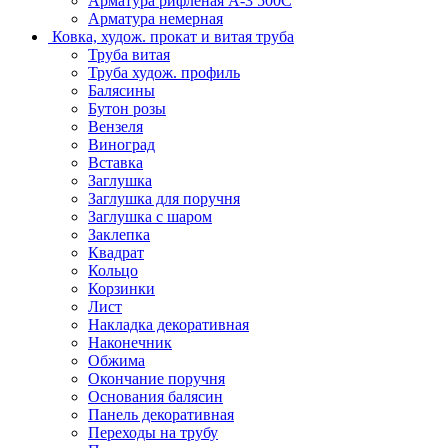
Арматура рифленая А-3 500С
Арматура немерная
Ковка, худож. прокат и витая труба
Труба витая
Труба худож. профиль
Балясины
Бутон розы
Вензеля
Виноград
Вставка
Заглушка
Заглушка для поручня
Заглушка с шаром
Заклепка
Квадрат
Кольцо
Корзинки
Лист
Накладка декоративная
Наконечник
Обжима
Окончание поручня
Основания балясин
Панель декоративная
Переходы на трубу