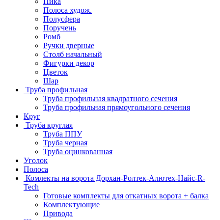
Пика
Полоса худож.
Полусфера
Поручень
Ромб
Ручки дверные
Столб начальный
Фигурки декор
Цветок
Шар
Труба профильная
Труба профильная квадратного сечения
Труба профильная прямоугольного сечения
Круг
Труба круглая
Труба ППУ
Труба черная
Труба оцинкованная
Уголок
Полоса
Комлекты на ворота Дорхан-Ролтек-Алютех-Найс-R-
Tech
Готовые комплекты для откатных ворота + балка
Комплектующие
Привода