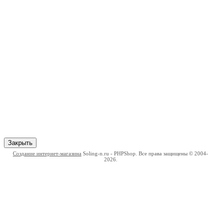
Закрыть
Создание интернет-магазина
Soling-n.ru - PHPShop. Все права защищены © 2004-
2026.