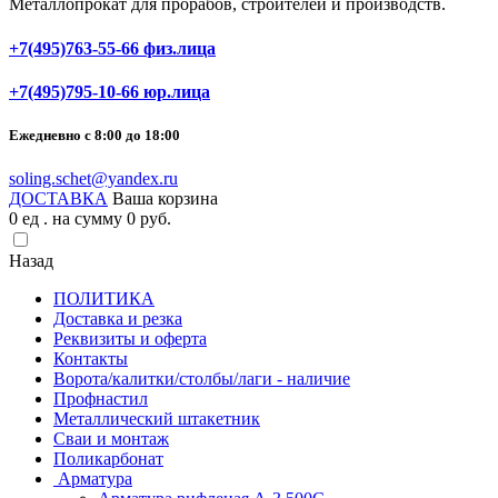
Металлопрокат для прорабов, строителей и производств.
+7(495)763-55-66 физ.лица
+7(495)795-10-66 юр.лица
Ежедневно с 8:00 до 18:00
soling.schet@yandex.ru
ДОСТАВКА
Ваша корзина
0
ед . на сумму
0
pуб.
Назад
ПОЛИТИКА
Доставка и резка
Реквизиты и оферта
Контакты
Ворота/калитки/столбы/лаги - наличие
Профнастил
Металлический штакетник
Сваи и монтаж
Поликарбонат
Арматура