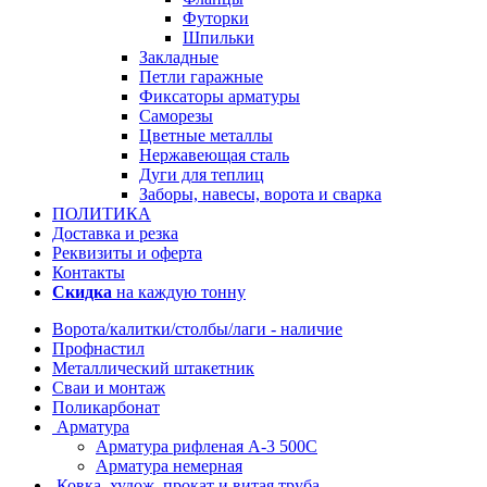
Футорки
Шпильки
Закладные
Петли гаражные
Фиксаторы арматуры
Саморезы
Цветные металлы
Нержавеющая сталь
Дуги для теплиц
Заборы, навесы, ворота и сварка
ПОЛИТИКА
Доставка и резка
Реквизиты и оферта
Контакты
Скидка
на каждую тонну
Ворота/калитки/столбы/лаги - наличие
Профнастил
Металлический штакетник
Сваи и монтаж
Поликарбонат
Арматура
Арматура рифленая А-3 500С
Арматура немерная
Ковка, худож. прокат и витая труба