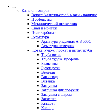
Каталог товаров
Ворота/калитки/столбы/лаги - наличие
Профнастил
Металлический штакетник
Сваи и монтаж
Поликарбонат
Арматура
Арматура рифленая А-3 500С
Арматура немерная
Ковка, худож. прокат и витая труба
Труба витая
Труба худож. профиль
Балясины
Бутон розы
Вензеля
Виноград
Вставка
Заглушка
Заглушка для поручня
Заглушка с шаром
Заклепка
Квадрат
Кольцо