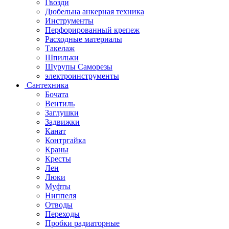
Гвозди
Дюбельна анкерная техника
Инструменты
Перфорированный крепеж
Расходные материалы
Такелаж
Шпильки
Шурупы Саморезы
электроинструменты
Сантехника
Бочата
Вентиль
Заглушки
Задвижки
Канат
Контргайка
Краны
Кресты
Лен
Люки
Муфты
Ниппеля
Отводы
Переходы
Пробки радиаторные