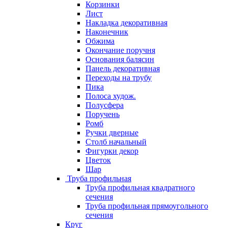
Корзинки
Лист
Накладка декоративная
Наконечник
Обжима
Окончание поручня
Основания балясин
Панель декоративная
Переходы на трубу
Пика
Полоса худож.
Полусфера
Поручень
Ромб
Ручки дверные
Столб начальный
Фигурки декор
Цветок
Шар
Труба профильная
Труба профильная квадратного
сечения
Труба профильная прямоугольного
сечения
Круг