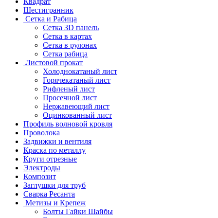
Квадрат
Шестигранник
Сетка и Рабица
Сетка 3D панель
Сетка в картах
Сетка в рулонах
Сетка рабица
Листовой прокат
Холоднокатаный лист
Горячекатаный лист
Рифленый лист
Просечной лист
Нержавеющий лист
Оцинкованный лист
Профиль волновой кровля
Проволока
Задвижки и вентиля
Краска по металлу
Круги отрезные
Электроды
Композит
Заглушки для труб
Сварка Ресанта
Метизы и Крепеж
Болты Гайки Шайбы