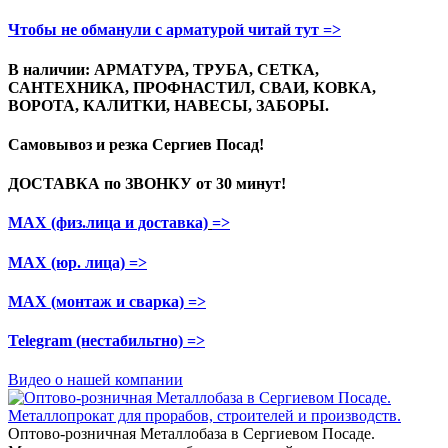
Чтобы не обманули с арматурой читай тут =>
В наличии: АРМАТУРА, ТРУБА, СЕТКА,
САНТЕХНИКА, ПРОФНАСТИЛ, СВАИ, КОВКА,
ВОРОТА, КАЛИТКИ, НАВЕСЫ, ЗАБОРЫ.
Самовывоз и резка
Сергиев Посад!
ДОСТАВКА по ЗВОНКУ
от 30 минут!
МАХ (физ.лица и доставка)
=>
МАХ (юр. лица)
=>
МАХ (монтаж и сварка)
=>
Telegram
(нестабильтно)
=>
Видео о нашей компании
Оптово-розничная Металлобаза в Сергиевом Посаде.