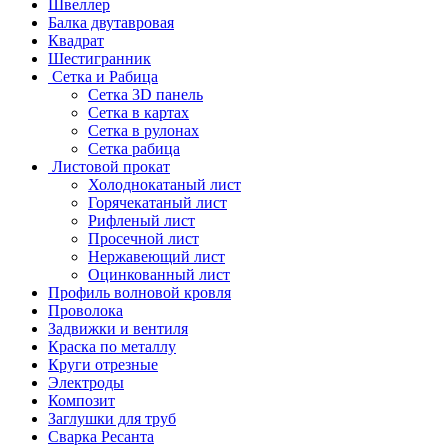
Швеллер
Балка двутавровая
Квадрат
Шестигранник
Сетка и Рабица
Сетка 3D панель
Сетка в картах
Сетка в рулонах
Сетка рабица
Листовой прокат
Холоднокатаный лист
Горячекатаный лист
Рифленый лист
Просечной лист
Нержавеющий лист
Оцинкованный лист
Профиль волновой кровля
Проволока
Задвижки и вентиля
Краска по металлу
Круги отрезные
Электроды
Композит
Заглушки для труб
Сварка Ресанта