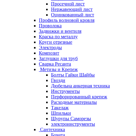
Просечной лист
Нержавеющий лист
Оцинкованный лист
Профиль волновой кровля
Проволока
Задвижки и вентиля
Краска по металлу
Круги отрезные
Электроды
Композит
Заглушки для труб
Сварка Ресанта
Метизы и Крепеж
Болты Гайки Шайбы
Гвозди
Дюбельна анкерная техника
Инструменты
Перфорированный крепеж
Расходные материалы
Такелаж
Шпильки
Шурупы Саморезы
электроинструменты
Сантехника
Бочата