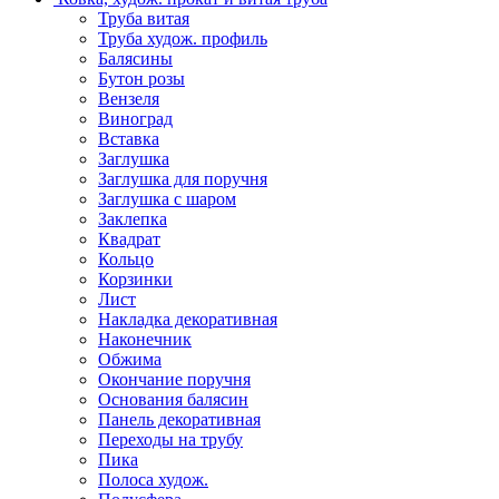
Труба витая
Труба худож. профиль
Балясины
Бутон розы
Вензеля
Виноград
Вставка
Заглушка
Заглушка для поручня
Заглушка с шаром
Заклепка
Квадрат
Кольцо
Корзинки
Лист
Накладка декоративная
Наконечник
Обжима
Окончание поручня
Основания балясин
Панель декоративная
Переходы на трубу
Пика
Полоса худож.