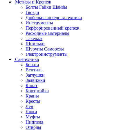
Метизы и Крепеж
Болты Гайки Шайбы
Гвозди
Дюбельна анкерная техника
Инструменты
Перфорированный крепеж
Расходные материалы
Такелаж
Шпильки
Шурупы Саморезы
электроинструменты
Сантехника
Бочата
Вентиль
Заглушки
Задвижки
Канат
Контргайка
Краны
Кресты
Лен
Люки
Муфты
Ниппеля
Отводы