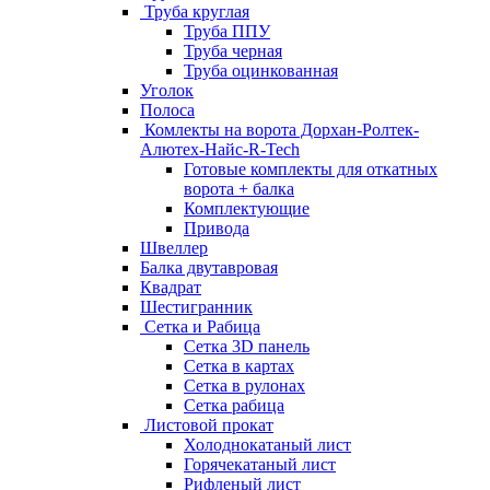
Труба круглая
Труба ППУ
Труба черная
Труба оцинкованная
Уголок
Полоса
Комлекты на ворота Дорхан-Ролтек-
Алютех-Найс-R-Tech
Готовые комплекты для откатных
ворота + балка
Комплектующие
Привода
Швеллер
Балка двутавровая
Квадрат
Шестигранник
Сетка и Рабица
Сетка 3D панель
Сетка в картах
Сетка в рулонах
Сетка рабица
Листовой прокат
Холоднокатаный лист
Горячекатаный лист
Рифленый лист