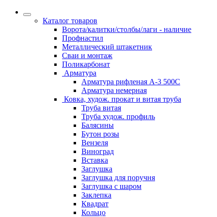
Каталог товаров
Ворота/калитки/столбы/лаги - наличие
Профнастил
Металлический штакетник
Сваи и монтаж
Поликарбонат
Арматура
Арматура рифленая А-3 500С
Арматура немерная
Ковка, худож. прокат и витая труба
Труба витая
Труба худож. профиль
Балясины
Бутон розы
Вензеля
Виноград
Вставка
Заглушка
Заглушка для поручня
Заглушка с шаром
Заклепка
Квадрат
Кольцо