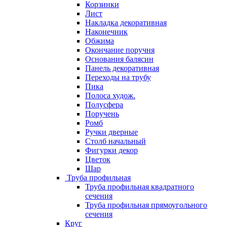
Корзинки
Лист
Накладка декоративная
Наконечник
Обжима
Окончание поручня
Основания балясин
Панель декоративная
Переходы на трубу
Пика
Полоса худож.
Полусфера
Поручень
Ромб
Ручки дверные
Столб начальный
Фигурки декор
Цветок
Шар
Труба профильная
Труба профильная квадратного
сечения
Труба профильная прямоугольного
сечения
Круг