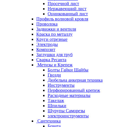
Просечной лист
Нержавеющий лист
Оцинкованный лист
Профиль волновой кровля
Проволока
Задвижки и вентиля
Краска по металлу
Круги отрезные
Электроды
Композит
Заглушки для труб
Сварка Ресанта
Метизы и Крепеж
Болты Гайки Шайбы
Гвозди
Дюбельна анкерная техника
Инструменты
Перфорированный крепеж
Расходные материалы
Такелаж
Шпильки
Шурупы Саморезы
электроинструменты
Сантехника
Бочата