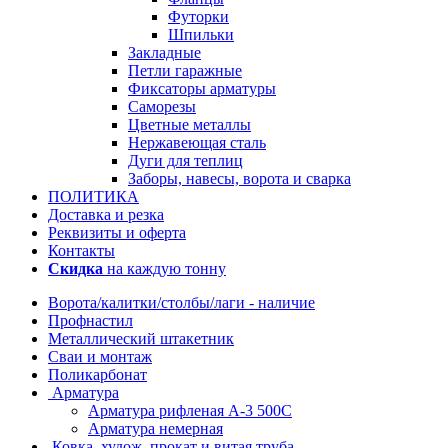
Футорки
Шпильки
Закладные
Петли гаражные
Фиксаторы арматуры
Саморезы
Цветные металлы
Нержавеющая сталь
Дуги для теплиц
Заборы, навесы, ворота и сварка
ПОЛИТИКА
Доставка и резка
Реквизиты и оферта
Контакты
Скидка
на каждую тонну
Ворота/калитки/столбы/лаги - наличие
Профнастил
Металлический штакетник
Сваи и монтаж
Поликарбонат
Арматура
Арматура рифленая А-3 500С
Арматура немерная
Ковка, худож. прокат и витая труба