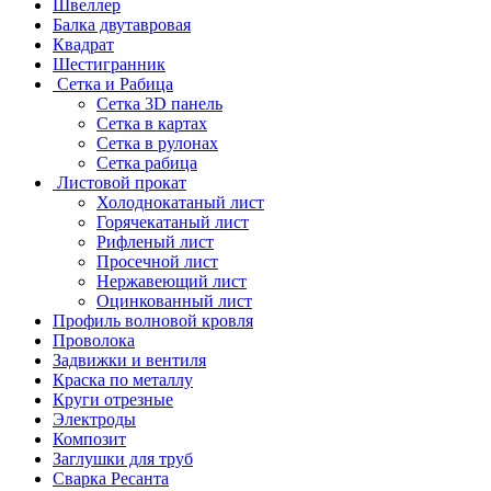
Швеллер
Балка двутавровая
Квадрат
Шестигранник
Сетка и Рабица
Сетка 3D панель
Сетка в картах
Сетка в рулонах
Сетка рабица
Листовой прокат
Холоднокатаный лист
Горячекатаный лист
Рифленый лист
Просечной лист
Нержавеющий лист
Оцинкованный лист
Профиль волновой кровля
Проволока
Задвижки и вентиля
Краска по металлу
Круги отрезные
Электроды
Композит
Заглушки для труб
Сварка Ресанта