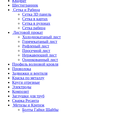
Квадрат
Шестигранник
Сетка и Рабица
Сетка 3D панель
Сетка в картах
Сетка в рулонах
Сетка рабица
Листовой прокат
Холоднокатаный лист
Горячекатаный лист
Рифленый лист
Просечной лист
Нержавеющий лист
Оцинкованный лист
Профиль волновой кровля
Проволока
Задвижки и вентиля
Краска по металлу
Круги отрезные
Электроды
Композит
Заглушки для труб
Сварка Ресанта
Метизы и Крепеж
Болты Гайки Шайбы