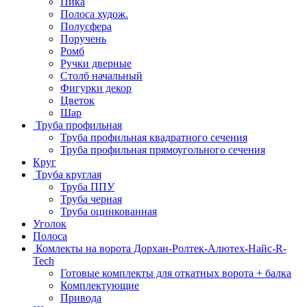
Пика
Полоса худож.
Полусфера
Поручень
Ромб
Ручки дверные
Столб начальный
Фигурки декор
Цветок
Шар
Труба профильная
Труба профильная квадратного сечения
Труба профильная прямоугольного сечения
Круг
Труба круглая
Труба ППУ
Труба черная
Труба оцинкованная
Уголок
Полоса
Комлекты на ворота Дорхан-Ролтек-Алютех-Найс-R-
Tech
Готовые комплекты для откатных ворота + балка
Комплектующие
Привода