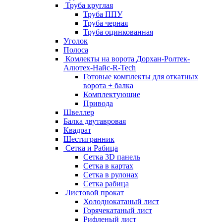
Труба круглая
Труба ППУ
Труба черная
Труба оцинкованная
Уголок
Полоса
Комлекты на ворота Дорхан-Ролтек-
Алютех-Найс-R-Tech
Готовые комплекты для откатных
ворота + балка
Комплектующие
Привода
Швеллер
Балка двутавровая
Квадрат
Шестигранник
Сетка и Рабица
Сетка 3D панель
Сетка в картах
Сетка в рулонах
Сетка рабица
Листовой прокат
Холоднокатаный лист
Горячекатаный лист
Рифленый лист