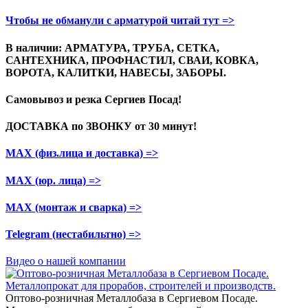
Чтобы не обманули с арматурой читай тут =>
В наличии: АРМАТУРА, ТРУБА, СЕТКА,
САНТЕХНИКА, ПРОФНАСТИЛ, СВАИ, КОВКА,
ВОРОТА, КАЛИТКИ, НАВЕСЫ, ЗАБОРЫ.
Самовывоз и резка
Сергиев Посад!
ДОСТАВКА по ЗВОНКУ
от 30 минут!
МАХ (физ.лица и доставка)
=>
МАХ (юр. лица)
=>
МАХ (монтаж и сварка)
=>
Telegram
(нестабильтно)
=>
Видео о нашей компании
Оптово-розничная Металлобаза в Сергиевом Посаде.