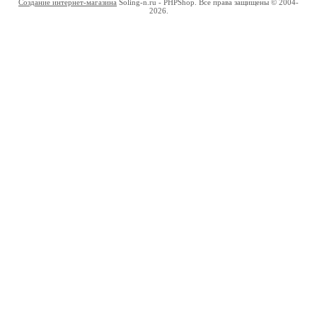
Создание интернет-магазина
Soling-n.ru - PHPShop. Все права защищены © 2004-
2026.