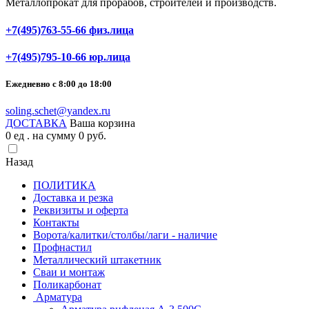
Металлопрокат для прорабов, строителей и производств.
+7(495)763-55-66 физ.лица
+7(495)795-10-66 юр.лица
Ежедневно с 8:00 до 18:00
soling.schet@yandex.ru
ДОСТАВКА
Ваша корзина
0
ед . на сумму
0
pуб.
Назад
ПОЛИТИКА
Доставка и резка
Реквизиты и оферта
Контакты
Ворота/калитки/столбы/лаги - наличие
Профнастил
Металлический штакетник
Сваи и монтаж
Поликарбонат
Арматура