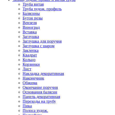
Труба витая
Труба худож. профиль
Балясины
Бутон розы
Вензеля
Виноград
Вставка
Заглушка
Заглушка для поручня
Заглушка с шаром
Заклепка
Квадрат
Кольцо
Корзинки
Лист
Накладка декоративная
Наконечник
Обжима
Окончание поручня
Основания балясин
Панель декоративная
Переходы на трубу
Пика
Полоса худож.