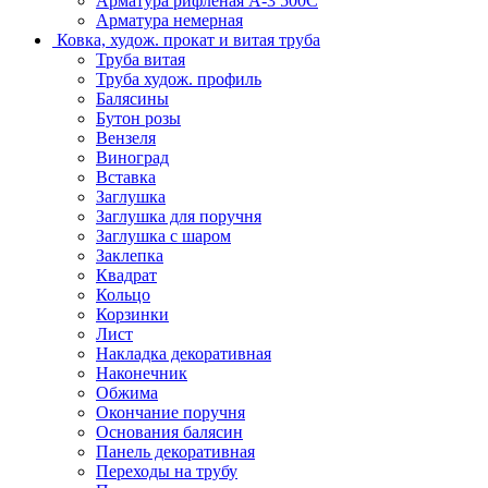
Арматура рифленая А-3 500С
Арматура немерная
Ковка, худож. прокат и витая труба
Труба витая
Труба худож. профиль
Балясины
Бутон розы
Вензеля
Виноград
Вставка
Заглушка
Заглушка для поручня
Заглушка с шаром
Заклепка
Квадрат
Кольцо
Корзинки
Лист
Накладка декоративная
Наконечник
Обжима
Окончание поручня
Основания балясин
Панель декоративная
Переходы на трубу