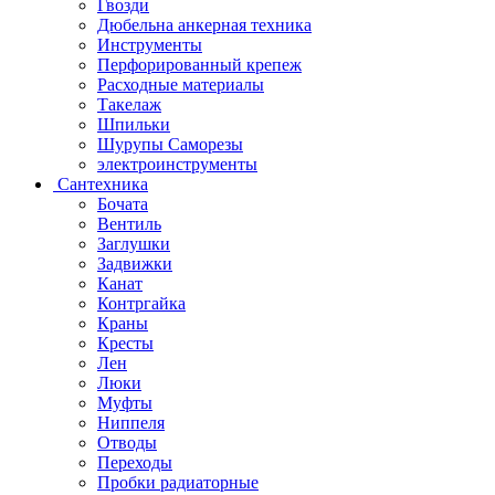
Гвозди
Дюбельна анкерная техника
Инструменты
Перфорированный крепеж
Расходные материалы
Такелаж
Шпильки
Шурупы Саморезы
электроинструменты
Сантехника
Бочата
Вентиль
Заглушки
Задвижки
Канат
Контргайка
Краны
Кресты
Лен
Люки
Муфты
Ниппеля
Отводы
Переходы
Пробки радиаторные