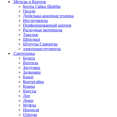
Метизы и Крепеж
Болты Гайки Шайбы
Гвозди
Дюбельна анкерная техника
Инструменты
Перфорированный крепеж
Расходные материалы
Такелаж
Шпильки
Шурупы Саморезы
электроинструменты
Сантехника
Бочата
Вентиль
Заглушки
Задвижки
Канат
Контргайка
Краны
Кресты
Лен
Люки
Муфты
Ниппеля
Отводы