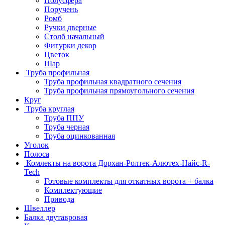
Полусфера
Поручень
Ромб
Ручки дверные
Столб начальный
Фигурки декор
Цветок
Шар
Труба профильная
Труба профильная квадратного сечения
Труба профильная прямоугольного сечения
Круг
Труба круглая
Труба ППУ
Труба черная
Труба оцинкованная
Уголок
Полоса
Комлекты на ворота Дорхан-Ролтек-Алютех-Найс-R-
Tech
Готовые комплекты для откатных ворота + балка
Комплектующие
Привода
Швеллер
Балка двутавровая