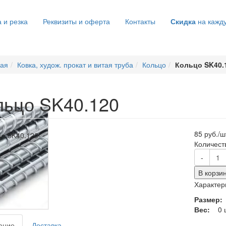
 и резка
Реквизиты и оферта
Контакты
Скидка
на кажд
ная
Ковка, худож. прокат и витая труба
Кольцо
Кольцо SK40.
льцо SK40.120
85 руб./ш
Количест
-
В корзи
Характер
Размер
Вес:
0 
ание
Доставка