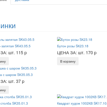
инки
-запятая SK43.05.5
Бутон розы SК23.18
ЗА: шт. 115
p
ЦЕНА ЗА: шт. 170
p
зину
В корзину
а с шаром SК35.05.3
ЗА: шт. 37
p
зину
столба SK35.01.3
Квадрат худож 1002КВ SK17.10