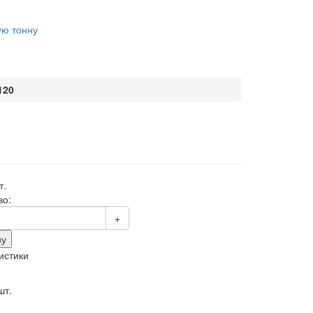
ую тонну
120
т.
во:
+
ну
истики
:
шт.