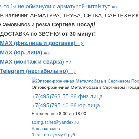
Чтобы не обманули с арматурой читай тут =>
В наличии: АРМАТУРА, ТРУБА, СЕТКА, САНТЕХНИ
Самовывоз и резка
Сергиев Посад!
ДОСТАВКА по ЗВОНКУ
от 30 минут!
=>
МАХ (физ.лица и доставка)
=>
МАХ (юр. лица)
=>
МАХ (монтаж и сварка)
=>
Telegram
(нестабильтно)
Оптово-розничная Металлобаза в Сергиевом Посаде
+7(495)763-55-66 физ.лица
+7(495)795-10-66 юр.лица
Ежедневно с 8:00 до 18:00
soling.schet@yandex.ru
Ваша корзина
0
ед . на сумму
0
pуб.