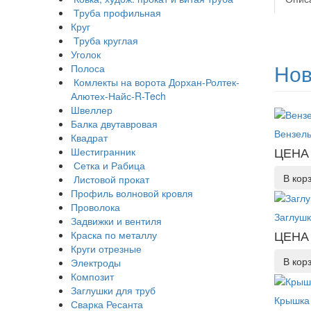
Труба профильная
Круг
Труба круглая
Уголок
Нов
Полоса
Комлекты на ворота Дорхан-Ролтек-
Алютех-Найс-R-Tech
Швеллер
Балка двутавровая
Вензель
Квадрат
ЦЕНА 
Шестигранник
Сетка и Рабица
В кор
Листовой прокат
Профиль волновой кровля
Проволока
Заглушк
Задвижки и вентиля
ЦЕНА 
Краска по металлу
Круги отрезные
В кор
Электроды
Композит
Заглушки для труб
Крышка 
Сварка Ресанта