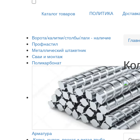
ПОЛИТИКА
Доставка
Каталог товаров
Ворота/калитки/столбы/лаги - наличие
Глав
Профнастил
Металлический штакетник
Сваи и монтаж
Ко
Поликарбонат
Арматура
Ковка, худож. прокат и витая труба
Опис