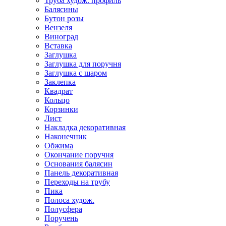
Труба худож. профиль
Балясины
Бутон розы
Вензеля
Виноград
Вставка
Заглушка
Заглушка для поручня
Заглушка с шаром
Заклепка
Квадрат
Кольцо
Корзинки
Лист
Накладка декоративная
Наконечник
Обжима
Окончание поручня
Основания балясин
Панель декоративная
Переходы на трубу
Пика
Полоса худож.
Полусфера
Поручень