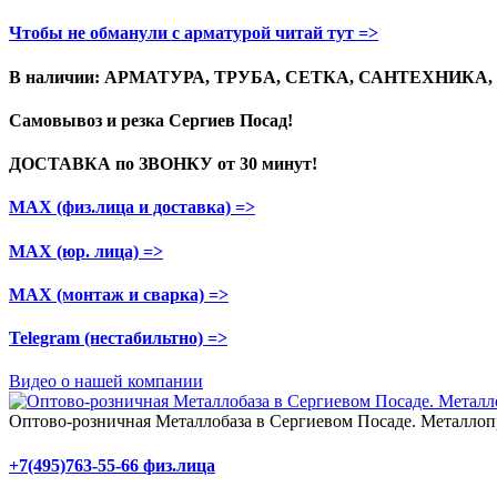
Чтобы не обманули с арматурой читай тут =>
В наличии: АРМАТУРА, ТРУБА, СЕТКА, САНТЕХНИКА
Самовывоз и резка
Сергиев Посад!
ДОСТАВКА по ЗВОНКУ
от 30 минут!
МАХ (физ.лица и доставка)
=>
МАХ (юр. лица)
=>
МАХ (монтаж и сварка)
=>
Telegram
(нестабильтно)
=>
Видео о нашей компании
Оптово-розничная Металлобаза в Сергиевом Посаде. Металлопр
+7(495)763-55-66 физ.лица