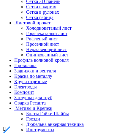
Сетка 3D панель
Сетка в картах
Сетка в рулонах
Сетка рабица
Листовой прокат
Холоднокатаный лист
Горячекатаный лист
Рифленый лист
Просечной лист
Нержавеющий лист
Оцинкованный лист
Профиль волновой кровля
Проволока
Задвижки и вентиля
Краска по металлу
Круги отрезные
Электроды
Композит
Заглушки для труб
Сварка Ресанта
Метизы и Крепеж
Болты Гайки Шайбы
Гвозди
Дюбельна анкерная техника
Инструменты