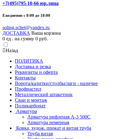
+7(495)795-10-66 юр.лица
Ежедневно с 8:00 до 18:00
soling.schet@yandex.ru
ДОСТАВКА
Ваша корзина
0
ед . на сумму
0
pуб.
Назад
ПОЛИТИКА
Доставка и резка
Реквизиты и оферта
Контакты
Ворота/калитки/столбы/лаги - наличие
Профнастил
Металлический штакетник
Сваи и монтаж
Поликарбонат
Арматура
Арматура рифленая А-3 500С
Арматура немерная
Ковка, худож. прокат и витая труба
Труба витая