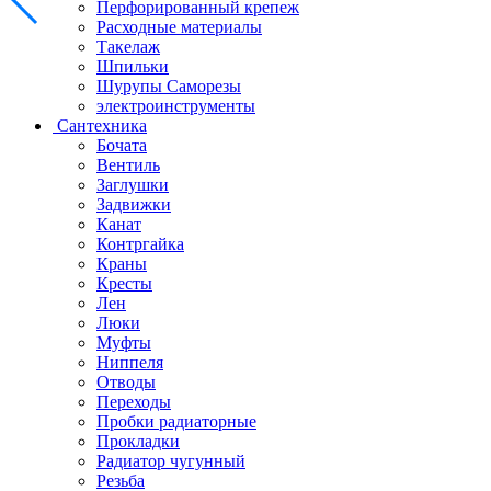
Перфорированный крепеж
Расходные материалы
Такелаж
Шпильки
Шурупы Саморезы
электроинструменты
Сантехника
Бочата
Вентиль
Заглушки
Задвижки
Канат
Контргайка
Краны
Кресты
Лен
Люки
Муфты
Ниппеля
Отводы
Переходы
Пробки радиаторные
Прокладки
Радиатор чугунный
Резьба