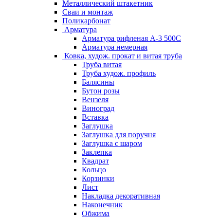
Металлический штакетник
Сваи и монтаж
Поликарбонат
Арматура
Арматура рифленая А-3 500С
Арматура немерная
Ковка, худож. прокат и витая труба
Труба витая
Труба худож. профиль
Балясины
Бутон розы
Вензеля
Виноград
Вставка
Заглушка
Заглушка для поручня
Заглушка с шаром
Заклепка
Квадрат
Кольцо
Корзинки
Лист
Накладка декоративная
Наконечник
Обжима