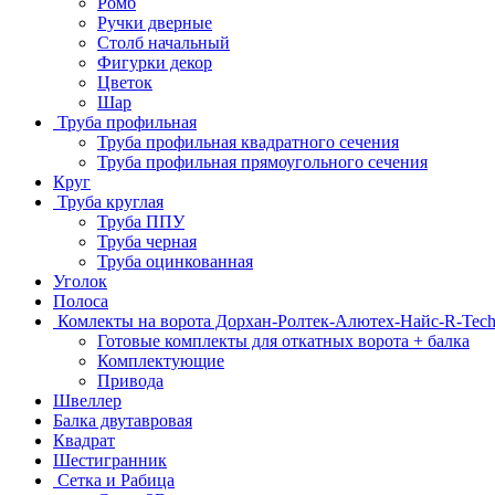
Ромб
Ручки дверные
Столб начальный
Фигурки декор
Цветок
Шар
Труба профильная
Труба профильная квадратного сечения
Труба профильная прямоугольного сечения
Круг
Труба круглая
Труба ППУ
Труба черная
Труба оцинкованная
Уголок
Полоса
Комлекты на ворота Дорхан-Ролтек-Алютех-Найс-R-Tec
Готовые комплекты для откатных ворота + балка
Комплектующие
Привода
Швеллер
Балка двутавровая
Квадрат
Шестигранник
Сетка и Рабица