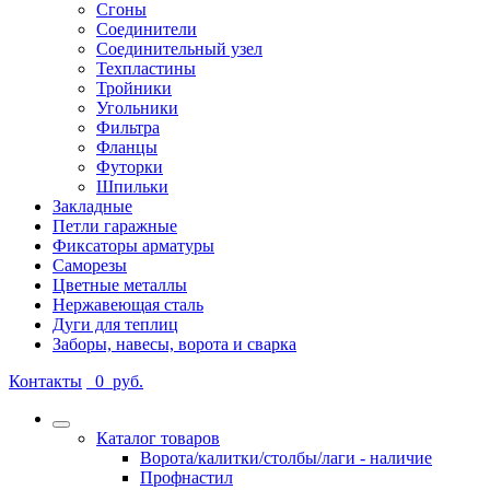
Сгоны
Соединители
Соединительный узел
Техпластины
Тройники
Угольники
Фильтра
Фланцы
Футорки
Шпильки
Закладные
Петли гаражные
Фиксаторы арматуры
Саморезы
Цветные металлы
Нержавеющая сталь
Дуги для теплиц
Заборы, навесы, ворота и сварка
Контакты
0
руб.
Каталог товаров
Ворота/калитки/столбы/лаги - наличие
Профнастил