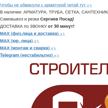
Чтобы не обманули с арматурой читай тут =>
В наличии: АРМАТУРА, ТРУБА, СЕТКА, САНТЕХНИ
Самовывоз и резка
Сергиев Посад!
ДОСТАВКА по ЗВОНКУ
от 30 минут!
=>
МАХ (физ.лица и доставка)
=>
МАХ (юр. лица)
=>
МАХ (монтаж и сварка)
=>
Telegram
(нестабильтно)