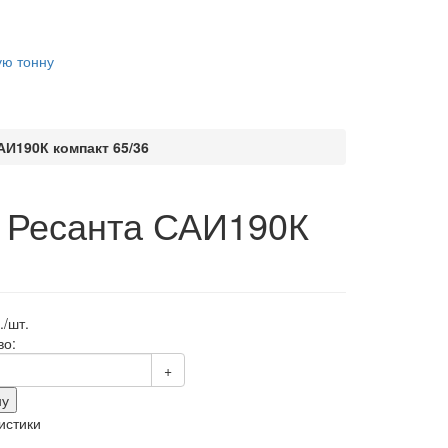
ую тонну
И190К компакт 65/36
 Ресанта САИ190К
./шт.
во:
+
ну
истики