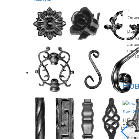
Опис
Инвер
приме
автом
после
от -1
Нов
Лист SK
ЦЕНА 
33
p
В кор