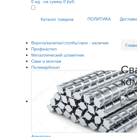
0
ед . на сумму
0
pуб.
ПОЛИТИКА
Доставка
Каталог товаров
Ворота/калитки/столбы/лаги - наличие
Глав
Профнастил
Металлический штакетник
Сваи и монтаж
Св
Поликарбонат
ко
Арматура