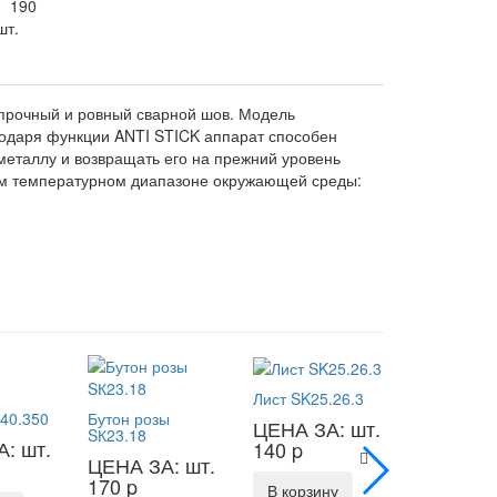
:
190
шт.
прочный и ровный сварной шов. Модель
годаря функции ANTI STICK аппарат способен
металлу и возвращать его на прежний уровень
ом температурном диапазоне окружающей среды:
Лист SK25.26.3
40.350
Бутон розы
ЦЕНА ЗА: шт.
SК23.18
: шт.
140
p
ЦЕНА ЗА: шт.
170
p
В корзину