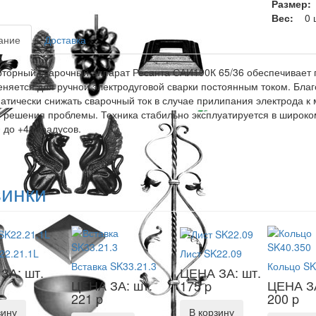
Размер
Вес:
0 
ание
Доставка
торный сварочный аппарат Ресанта САИ190К 65/36 обеспечивает 
няется для ручной электродуговой сварки постоянным током. Бла
атически снижать сварочный ток в случае прилипания электрода к 
 решения проблемы. Техника стабильно эксплуатируется в широк
0 до +40 градусов.
инки
22.21.1L
Лист SK22.09
Вставка SK33.21.3
Кольцо SK
ЗА: шт.
ЦЕНА ЗА: шт.
ЦЕНА ЗА: шт.
ЦЕНА ЗА
175
p
221
p
200
p
зину
В корзину