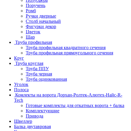
Полусфера
Поручень
Ромб
Ручки дверные
Столб начальный
Фигурки декор
Цветок
Шар
Труба профильная
Труба профильная квадратного сечения
Труба профильная прямоугольного сечения
Круг
Труба круглая
Труба ППУ
Труба черная
Труба оцинкованная
Уголок
Полоса
Комлекты на ворота Дорхан-Ролтек-Алютех-Найс-R-
Tech
Готовые комплекты для откатных ворота + балка
Комплектующие
Привода
Швеллер
Балка двутавровая