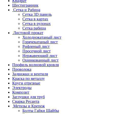
Квадрат
Шестигранник
Сетка и Рабица
Сетка 3D панель
Сетка в картах
Сетка в рулонах
Сетка рабица
Листовой прокат
Холоднокатаный лист
Горячекатаный лист
Рифленый лист
Просечной лист
Нержавеющий лист
Оцинкованный лист
Профиль волновой кровля
Проволока
Задвижки и вентиля
Краска по металлу
Круги отрезные
Электроды
Композит
Заглушки для труб
Сварка Ресанта
Метизы и Крепеж
Болты Гайки Шайбы