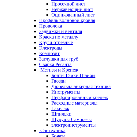
Просечной лист
Нержавеющий лист
Оцинкованный лист
Профиль волновой кровля
Проволока
Задвижки и вентиля
Краска по металлу
Круги отрезные
Электроды
Композит
Заглушки для труб
Сварка Ресанта
Метизы и Крепеж
Болты Гайки Шайбы
Гвозди
Дюбельна анкерная техника
Инструменты
Перфорированный крепеж
Расходные материалы
Такелаж
Шпильки
Шурупы Саморезы
электроинструменты
Сантехника
Бочата