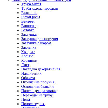
Труба витая
Труба худож. профиль
Балясины
Бутон розы
Вензеля
Виноград
Вставка
Заглушка
Заглушка для поручня
Заглушка с шаром
Заклепка
Квадрат
Кольцо
Корзинки
Лист
Накладка декоративная
Наконечник
Обжима
Окончание поручня
Основания балясин
Панель декоративная
Переходы на трубу
Пика
Полоса худож.