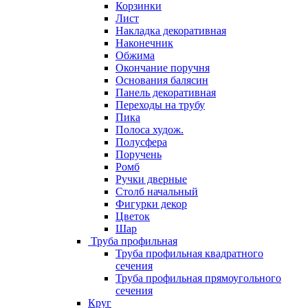
Корзинки
Лист
Накладка декоративная
Наконечник
Обжима
Окончание поручня
Основания балясин
Панель декоративная
Переходы на трубу
Пика
Полоса худож.
Полусфера
Поручень
Ромб
Ручки дверные
Столб начальный
Фигурки декор
Цветок
Шар
Труба профильная
Труба профильная квадратного
сечения
Труба профильная прямоугольного
сечения
Круг