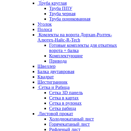
Труба круглая
Труба ППУ
Труба черная
Труба оцинкованная
Уголок
Полоса
Комлекты на ворота Дорхан-Ролтек-
Алютех-Найс-R-Tech
Готовые комплекты для откатных
ворота + балка
Комплектующие
Привода
Швеллер
Балка двутавровая
Квадрат
Шестигранник
Сетка и Рабица
Сетка 3D панель
Сетка в картах
Сетка в рулонах
Сетка рабица
Листовой прокат
Холоднокатаный лист
Горячекатаный лист
Рифленый лист