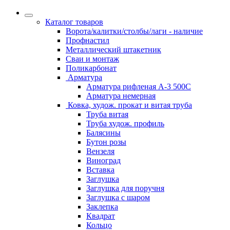
Каталог товаров
Ворота/калитки/столбы/лаги - наличие
Профнастил
Металлический штакетник
Сваи и монтаж
Поликарбонат
Арматура
Арматура рифленая А-3 500С
Арматура немерная
Ковка, худож. прокат и витая труба
Труба витая
Труба худож. профиль
Балясины
Бутон розы
Вензеля
Виноград
Вставка
Заглушка
Заглушка для поручня
Заглушка с шаром
Заклепка
Квадрат
Кольцо