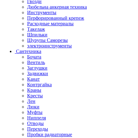
Гвозди
Дюбельна анкерная техника
Инструменты
Перфорированный крепеж
Расходные материалы
Такелаж
Шпильки
Шурупы Саморезы
электроинструменты
Сантехника
Бочата
Вентиль
Заглушки
Задвижки
Канат
Контргайка
Краны
Кресты
Лен
Люки
Муфты
Ниппеля
Отводы
Переходы
Пробки радиаторные