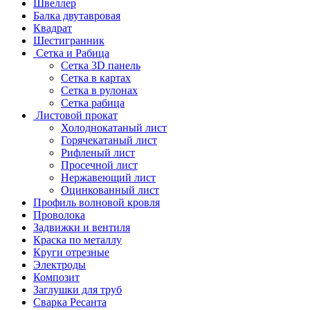
Швеллер
Балка двутавровая
Квадрат
Шестигранник
Сетка и Рабица
Сетка 3D панель
Сетка в картах
Сетка в рулонах
Сетка рабица
Листовой прокат
Холоднокатаный лист
Горячекатаный лист
Рифленый лист
Просечной лист
Нержавеющий лист
Оцинкованный лист
Профиль волновой кровля
Проволока
Задвижки и вентиля
Краска по металлу
Круги отрезные
Электроды
Композит
Заглушки для труб
Сварка Ресанта