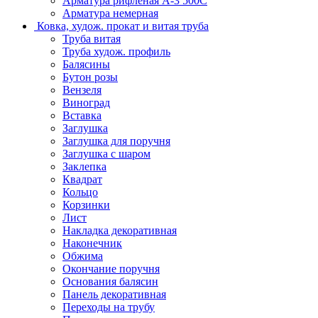
Арматура рифленая А-3 500С
Арматура немерная
Ковка, худож. прокат и витая труба
Труба витая
Труба худож. профиль
Балясины
Бутон розы
Вензеля
Виноград
Вставка
Заглушка
Заглушка для поручня
Заглушка с шаром
Заклепка
Квадрат
Кольцо
Корзинки
Лист
Накладка декоративная
Наконечник
Обжима
Окончание поручня
Основания балясин
Панель декоративная
Переходы на трубу