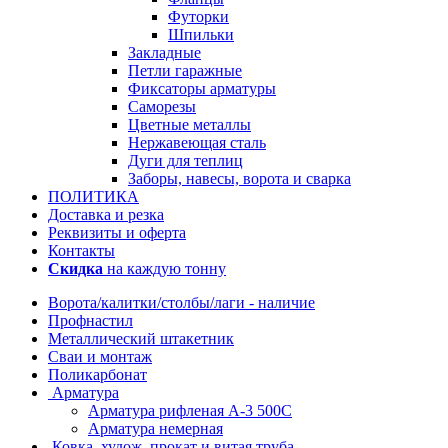
Футорки
Шпильки
Закладные
Петли гаражные
Фиксаторы арматуры
Саморезы
Цветные металлы
Нержавеющая сталь
Дуги для теплиц
Заборы, навесы, ворота и сварка
ПОЛИТИКА
Доставка и резка
Реквизиты и оферта
Контакты
Скидка
на каждую тонну
Ворота/калитки/столбы/лаги - наличие
Профнастил
Металлический штакетник
Сваи и монтаж
Поликарбонат
Арматура
Арматура рифленая А-3 500С
Арматура немерная
Ковка, худож. прокат и витая труба