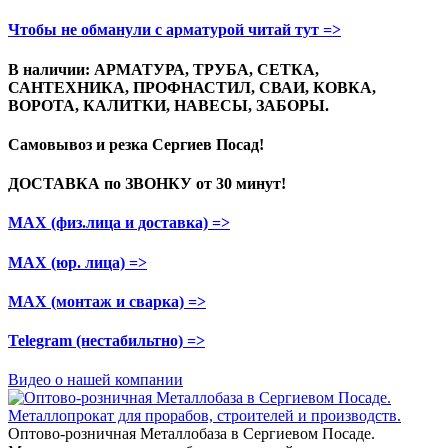
Чтобы не обманули с арматурой читай тут =>
В наличии: АРМАТУРА, ТРУБА, СЕТКА,
САНТЕХНИКА, ПРОФНАСТИЛ, СВАИ, КОВКА,
ВОРОТА, КАЛИТКИ, НАВЕСЫ, ЗАБОРЫ.
Самовывоз и резка
Сергиев Посад!
ДОСТАВКА по ЗВОНКУ
от 30 минут!
МАХ (физ.лица и доставка)
=>
МАХ (юр. лица)
=>
МАХ (монтаж и сварка)
=>
Telegram
(нестабильтно)
=>
Видео о нашей компании
Оптово-розничная Металлобаза в Сергиевом Посаде.