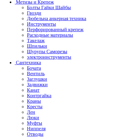
Метизы и Крепеж
Болты Гайки Шайбы
Гвозди
Дюбельна анкерная техника
Инструменты
Перфорированный крепеж
Расходные материалы
Такелаж
Шпильки
Шурупы Саморезы
электроинструменты
Сантехника
Бочата
Вентиль
Заглушки
Задвижки
Канат
Контргайка
Краны
Кресты
Лен
Люки
Муфты
Ниппеля
Отводы