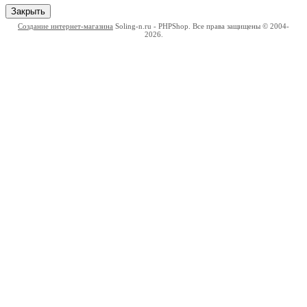
Закрыть
Создание интернет-магазина
Soling-n.ru - PHPShop. Все права защищены © 2004-
2026.