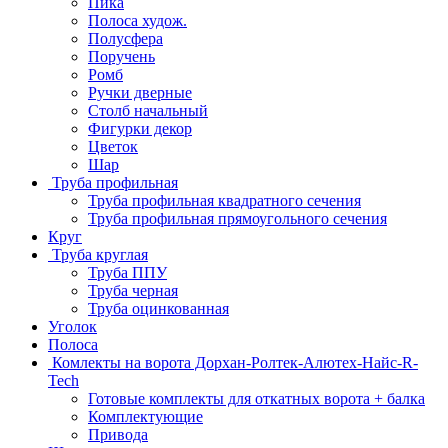
Пика
Полоса худож.
Полусфера
Поручень
Ромб
Ручки дверные
Столб начальный
Фигурки декор
Цветок
Шар
Труба профильная
Труба профильная квадратного сечения
Труба профильная прямоугольного сечения
Круг
Труба круглая
Труба ППУ
Труба черная
Труба оцинкованная
Уголок
Полоса
Комлекты на ворота Дорхан-Ролтек-Алютех-Найс-R-
Tech
Готовые комплекты для откатных ворота + балка
Комплектующие
Привода