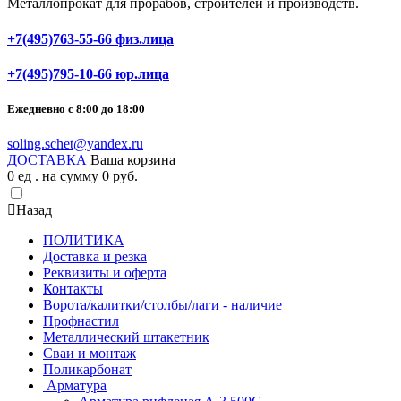
Металлопрокат для прорабов, строителей и производств.
+7(495)763-55-66 физ.лица
+7(495)795-10-66 юр.лица
Ежедневно с 8:00 до 18:00
soling.schet@yandex.ru
ДОСТАВКА
Ваша корзина
0
ед . на сумму
0
pуб.
Назад
ПОЛИТИКА
Доставка и резка
Реквизиты и оферта
Контакты
Ворота/калитки/столбы/лаги - наличие
Профнастил
Металлический штакетник
Сваи и монтаж
Поликарбонат
Арматура