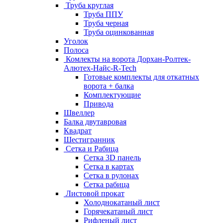
Труба круглая
Труба ППУ
Труба черная
Труба оцинкованная
Уголок
Полоса
Комлекты на ворота Дорхан-Ролтек-
Алютех-Найс-R-Tech
Готовые комплекты для откатных
ворота + балка
Комплектующие
Привода
Швеллер
Балка двутавровая
Квадрат
Шестигранник
Сетка и Рабица
Сетка 3D панель
Сетка в картах
Сетка в рулонах
Сетка рабица
Листовой прокат
Холоднокатаный лист
Горячекатаный лист
Рифленый лист