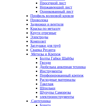
Просечной лист
Нержавеющий лист
Оцинкованный лист
Профиль волновой кровля
Проволока
Задвижки и вентиля
Краска по металлу
Круги отрезные
Электроды
Композит
Заглушки для труб
Сварка Ресанта
Метизы и Крепеж
Болты Гайки Шайбы
Гвозди
Дюбельна анкерная техника
Инструменты
Перфорированный крепеж
Расходные материалы
Такелаж
Шпильки
Шурупы Саморезы
электроинструменты
Сантехника
Бочата