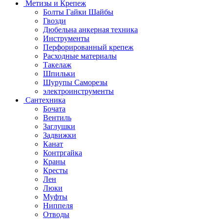
Метизы и Крепеж
Болты Гайки Шайбы
Гвозди
Дюбельна анкерная техника
Инструменты
Перфорированный крепеж
Расходные материалы
Такелаж
Шпильки
Шурупы Саморезы
электроинструменты
Сантехника
Бочата
Вентиль
Заглушки
Задвижки
Канат
Контргайка
Краны
Кресты
Лен
Люки
Муфты
Ниппеля
Отводы