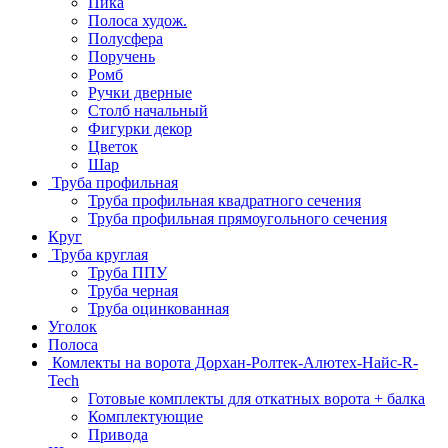
Пика
Полоса худож.
Полусфера
Поручень
Ромб
Ручки дверные
Столб начальный
Фигурки декор
Цветок
Шар
Труба профильная
Труба профильная квадратного сечения
Труба профильная прямоугольного сечения
Круг
Труба круглая
Труба ППУ
Труба черная
Труба оцинкованная
Уголок
Полоса
Комлекты на ворота Дорхан-Ролтек-Алютех-Найс-R-
Tech
Готовые комплекты для откатных ворота + балка
Комплектующие
Привода