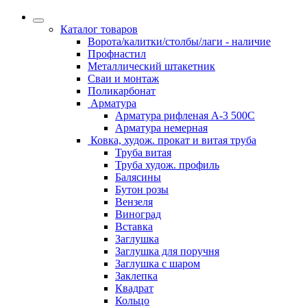
Каталог товаров
Ворота/калитки/столбы/лаги - наличие
Профнастил
Металлический штакетник
Сваи и монтаж
Поликарбонат
Арматура
Арматура рифленая А-3 500С
Арматура немерная
Ковка, худож. прокат и витая труба
Труба витая
Труба худож. профиль
Балясины
Бутон розы
Вензеля
Виноград
Вставка
Заглушка
Заглушка для поручня
Заглушка с шаром
Заклепка
Квадрат
Кольцо