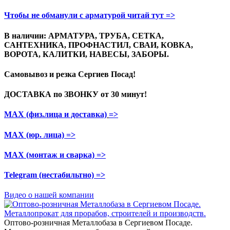
Чтобы не обманули с арматурой читай тут =>
В наличии: АРМАТУРА, ТРУБА, СЕТКА,
САНТЕХНИКА, ПРОФНАСТИЛ, СВАИ, КОВКА,
ВОРОТА, КАЛИТКИ, НАВЕСЫ, ЗАБОРЫ.
Самовывоз и резка
Сергиев Посад!
ДОСТАВКА по ЗВОНКУ
от 30 минут!
МАХ (физ.лица и доставка)
=>
МАХ (юр. лица)
=>
МАХ (монтаж и сварка)
=>
Telegram
(нестабильтно)
=>
Видео о нашей компании
Оптово-розничная Металлобаза в Сергиевом Посаде.