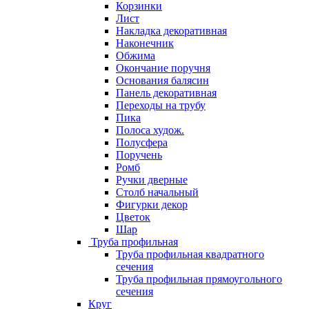
Корзинки
Лист
Накладка декоративная
Наконечник
Обжима
Окончание поручня
Основания балясин
Панель декоративная
Переходы на трубу
Пика
Полоса худож.
Полусфера
Поручень
Ромб
Ручки дверные
Столб начальный
Фигурки декор
Цветок
Шар
Труба профильная
Труба профильная квадратного
сечения
Труба профильная прямоугольного
сечения
Круг