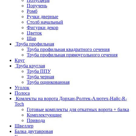
Полусфера
Поручень
Ромб
Ручки дверные
Столб начальный
Фигурки декор
Цветок
Шар
Труба профильная
Труба профильная квадратного сечения
Труба профильная прямоугольного сечения
Круг
Труба круглая
Труба ППУ
Труба черная
Труба оцинкованная
Уголок
Полоса
Комлекты на ворота Дорхан-Ролтек-Алютех-Найс-R-
Tech
Готовые комплекты для откатных ворота + балка
Комплектующие
Привода
Швеллер
Балка двутавровая