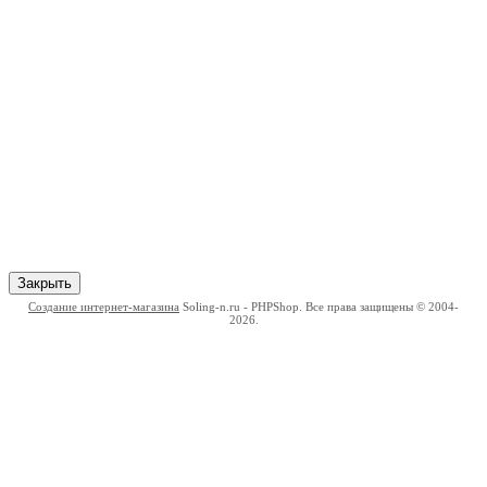
Закрыть
Создание интернет-магазина
Soling-n.ru - PHPShop. Все права защищены © 2004-
2026.