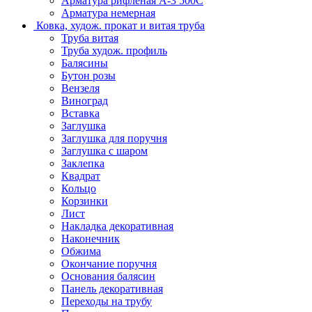
Арматура рифленая А-3 500С
Арматура немерная
Ковка, худож. прокат и витая труба
Труба витая
Труба худож. профиль
Балясины
Бутон розы
Вензеля
Виноград
Вставка
Заглушка
Заглушка для поручня
Заглушка с шаром
Заклепка
Квадрат
Кольцо
Корзинки
Лист
Накладка декоративная
Наконечник
Обжима
Окончание поручня
Основания балясин
Панель декоративная
Переходы на трубу