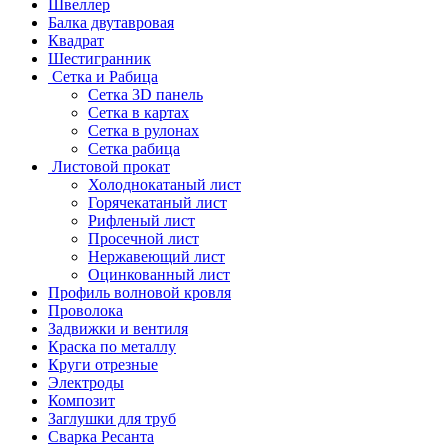
Швеллер
Балка двутавровая
Квадрат
Шестигранник
Сетка и Рабица
Сетка 3D панель
Сетка в картах
Сетка в рулонах
Сетка рабица
Листовой прокат
Холоднокатаный лист
Горячекатаный лист
Рифленый лист
Просечной лист
Нержавеющий лист
Оцинкованный лист
Профиль волновой кровля
Проволока
Задвижки и вентиля
Краска по металлу
Круги отрезные
Электроды
Композит
Заглушки для труб
Сварка Ресанта