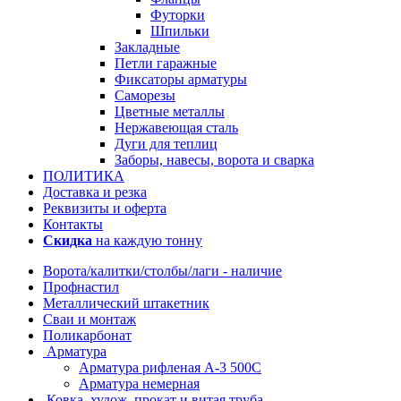
Футорки
Шпильки
Закладные
Петли гаражные
Фиксаторы арматуры
Саморезы
Цветные металлы
Нержавеющая сталь
Дуги для теплиц
Заборы, навесы, ворота и сварка
ПОЛИТИКА
Доставка и резка
Реквизиты и оферта
Контакты
Скидка
на каждую тонну
Ворота/калитки/столбы/лаги - наличие
Профнастил
Металлический штакетник
Сваи и монтаж
Поликарбонат
Арматура
Арматура рифленая А-3 500С
Арматура немерная
Ковка, худож. прокат и витая труба