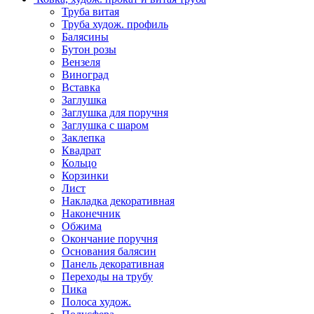
Труба витая
Труба худож. профиль
Балясины
Бутон розы
Вензеля
Виноград
Вставка
Заглушка
Заглушка для поручня
Заглушка с шаром
Заклепка
Квадрат
Кольцо
Корзинки
Лист
Накладка декоративная
Наконечник
Обжима
Окончание поручня
Основания балясин
Панель декоративная
Переходы на трубу
Пика
Полоса худож.