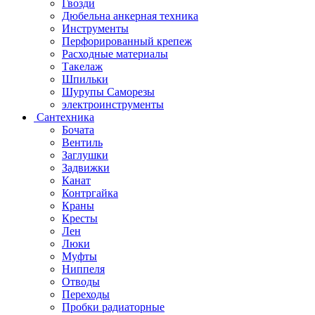
Гвозди
Дюбельна анкерная техника
Инструменты
Перфорированный крепеж
Расходные материалы
Такелаж
Шпильки
Шурупы Саморезы
электроинструменты
Сантехника
Бочата
Вентиль
Заглушки
Задвижки
Канат
Контргайка
Краны
Кресты
Лен
Люки
Муфты
Ниппеля
Отводы
Переходы
Пробки радиаторные