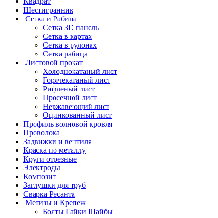
Квадрат
Шестигранник
Сетка и Рабица
Сетка 3D панель
Сетка в картах
Сетка в рулонах
Сетка рабица
Листовой прокат
Холоднокатаный лист
Горячекатаный лист
Рифленый лист
Просечной лист
Нержавеющий лист
Оцинкованный лист
Профиль волновой кровля
Проволока
Задвижки и вентиля
Краска по металлу
Круги отрезные
Электроды
Композит
Заглушки для труб
Сварка Ресанта
Метизы и Крепеж
Болты Гайки Шайбы