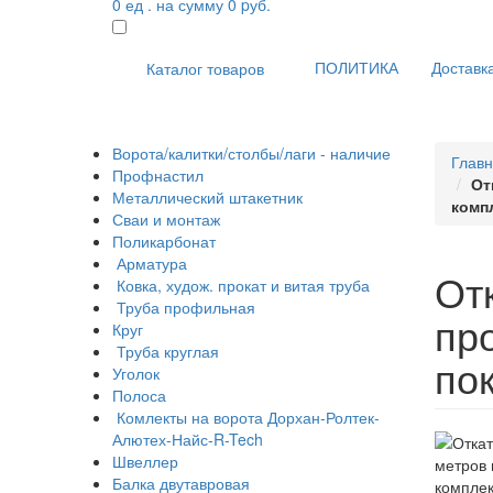
0
ед . на сумму
0
pуб.
ПОЛИТИКА
Доставка
Каталог товаров
Ворота/калитки/столбы/лаги - наличие
Глав
Профнастил
От
Металлический штакетник
комп
Сваи и монтаж
Поликарбонат
Арматура
От
Ковка, худож. прокат и витая труба
Труба профильная
пр
Круг
Труба круглая
по
Уголок
Полоса
Комлекты на ворота Дорхан-Ролтек-
Алютех-Найс-R-Tech
Швеллер
Балка двутавровая