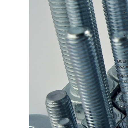
ВСЕГ
под п
Ворот
запат
ниже,
порош
- Под
71 х 
1. Пр
экспл
1.1. 