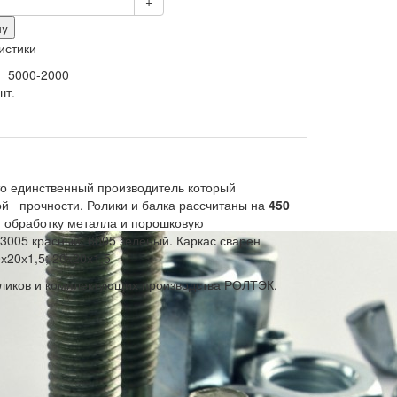
+
ну
истики
:
5000-2000
шт.
то единственный производитель который
ой прочности. Ролики и балка рассчитаны на
450
ю обработку металла и порошковую
 3005 красный, 6005 зеленый. Каркас сварен
х20х1,5; 20х20х1,5
ликов и комплектующих производства РОЛТЭК.