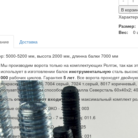
-
В корзи
Характер
Размер
Вес:
0 
ание
Доставка
р: 5000-5200 мм, высота 2000 мм, длинна балки 7000 мм
Мы производим ворота только на комплектующих Ролтэк, так как э
использует в изготовлении балок
инструментальную
сталь высок
000
рабочих циклов. Гарантия
5 лет
. Все ворота проходят двойну
покраску. Цвета: RAL 7004 серый, 7024 т.серый, 8017 коричневый,
полуавтоматическим способом из металла Северсталь 60х40х2; 40
имость
откатых ворот входит
полный максимальный комплект ро
иковые опоры РОЛТЭК ЭКО - 2 шт. код: 003
равляющая РОЛТЭК ЭКО - 7 метров код: 011.6
ик концевой съемный ЭКО - 1 шт. код: 025
ний ловитель роликовый ЭКО - 1 шт. код: 031