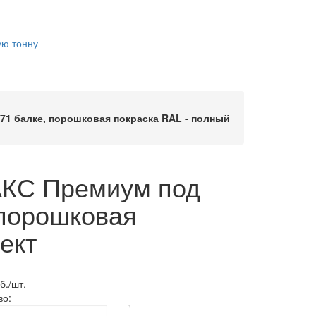
ую тонну
1 балке, порошковая покраска RAL - полный
АКС Премиум под
 порошковая
ект
б./шт.
во: