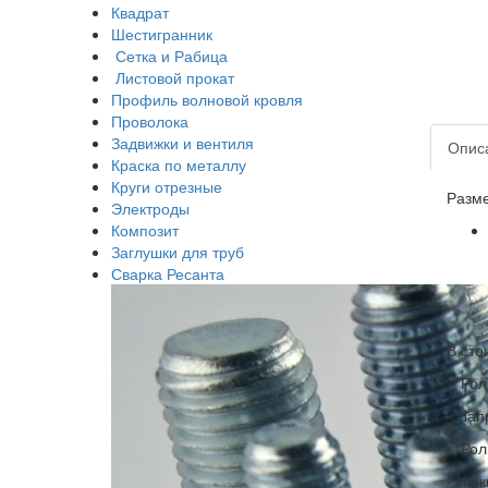
Квадрат
Шестигранник
Сетка и Рабица
Листовой прокат
Профиль волновой кровля
Проволока
Задвижки и вентиля
Опис
Краска по металлу
Круги отрезные
Разме
Электроды
Композит
Заглушки для труб
Сварка Ресанта
В сто
- Рол
- Нап
- Рол
- Ниж