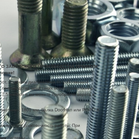
ОГО ЗАВОДСКОГО ПРОИЗВОДСТВА ПРЕМИУМ
орошке!
рот, со всеми диагоналями по собственной
 производства цена таких ворот существенно
 7,5 метров и вы можете приобрести ворота в
штакетника: 1800 мм, Балка DoorHan или РОЛТЕК
дежность и долговечность работы. При
вки системы.