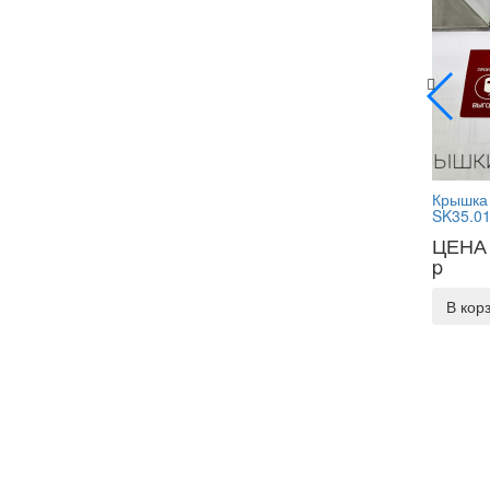
Крышка
SK35.01
ЦЕНА 
p
В кор