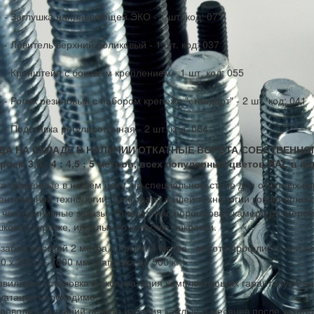
- Заглушка направляющей ЭКО - 1 шт. код: 071
- Ловитель верхний роликовый - 1 шт. код: 037
- Кронштейн с боковым креплением - 1 шт. код: 055
- Ролик резиновый с набором крепежа "стандарт" - 2 шт. код: 041
- Подставка регулировочная - 2 шт. код: 064
ДА НА СКЛАДЕ В НАЛИЧИИ ОТКАТНЫЕ ВОРОТА СОБСТВЕНН
роем 3,5 ; 4 ; 4,5 ; 5 метров, всех популярных цветов RAL в п
а сваренные в нашем цеху, на специальном столе для откатных во
ентованной технологии. Благодаря нашей технологии конвейерного
 чем единичные заказы. Только у нас порошковая камера размером
ковой окраске, идеального качества покраски.
 забор высотой 2 метра и проем 4 метра, высота профлиста или 
60 х 3,5 L = 7000 мм (нагрузка до 500 кг.)
авильная установка и эксплуатация комплектующих гарантируют на
уатации необходимо:
Проводить внешний осмотр изделия каждые 6 месяцев после устано