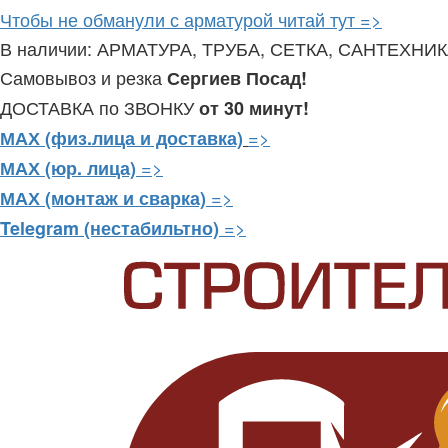
Чтобы не обманули с арматурой читай тут =>
В наличии: АРМАТУРА, ТРУБА, СЕТКА, САНТЕХНИ
Самовывоз и резка
Сергиев Посад!
ДОСТАВКА по ЗВОНКУ
от 30 минут!
=>
МАХ (физ.лица и доставка)
=>
МАХ (юр. лица)
=>
МАХ (монтаж и сварка)
=>
Telegram
(нестабильтно)