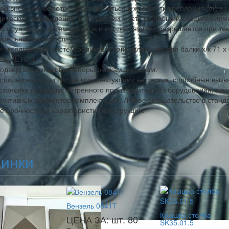
При внешнем осмотре удостовериться в жесткости крепления элемен
ических повреждений, в отсутствии мест со слабыми соединениям
Эксплуатация систем роликов и направляющих разрешается при те
ительной влажности 75 %.
и эксплуатации систем роликов и направляющих для балки х/к 71 х 
ЕЩАЕТСЯ:
Подвергать роликовые опоры рывкам и ударам.
Использовать при чистке комплектующих вещества, способные вызв
Установка не предусмотренного производителем оборудования, изм
руктивных элементов комплектации. Любое вмешательство в станд
е прочностных характеристик конструкции.
инки
Вензель 0841Т
Крышка столба
ЦЕНА ЗА: шт. 80
SK35.01.5