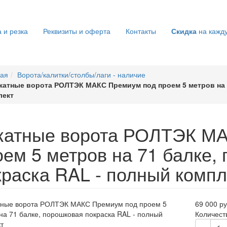
 и резка
Реквизиты и оферта
Контакты
Скидка
на кажд
ная
Ворота/калитки/столбы/лаги - наличие
катные ворота РОЛТЭК МАКС Премиум под проем 5 метров на 7
лект
катные ворота РОЛТЭК М
оем 5 метров на 71 балке,
краска RAL - полный компл
69 000 ру
Количест