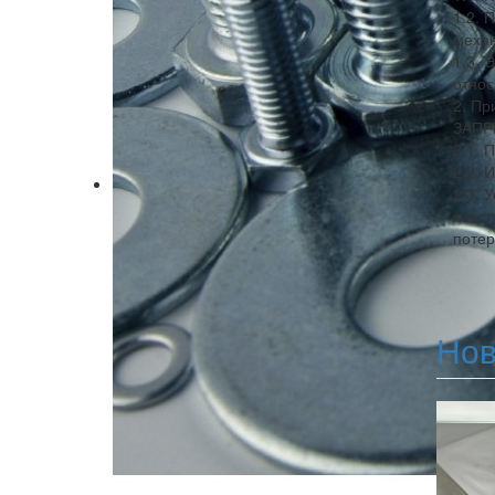
1.2. 
механ
1.3. 
относ
2. Пр
ЗАПР
2.1. 
2.2. 
2.3. 
конст
потер
Нов