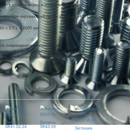
тов к полотну ворот, в отсутствии внешних
и.
мпературе окружающей среды от -30 до +40 °С и
60 х 3,5 L = 7000 мм
ать повреждения поверхностей.
еняющего весовые, ветровые и др. нагрузки
артные решения производителя может привести к
Вензель
Вензель
SK41.02.24
SK43.09
Заглушка