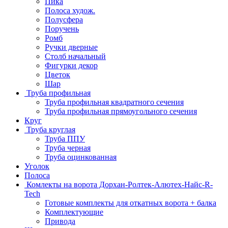
Пика
Полоса худож.
Полусфера
Поручень
Ромб
Ручки дверные
Столб начальный
Фигурки декор
Цветок
Шар
Труба профильная
Труба профильная квадратного сечения
Труба профильная прямоугольного сечения
Круг
Труба круглая
Труба ППУ
Труба черная
Труба оцинкованная
Уголок
Полоса
Комлекты на ворота Дорхан-Ролтек-Алютех-Найс-R-
Tech
Готовые комплекты для откатных ворота + балка
Комплектующие
Привода