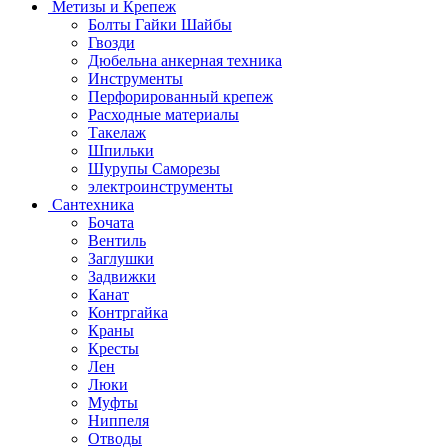
Метизы и Крепеж
Болты Гайки Шайбы
Гвозди
Дюбельна анкерная техника
Инструменты
Перфорированный крепеж
Расходные материалы
Такелаж
Шпильки
Шурупы Саморезы
электроинструменты
Сантехника
Бочата
Вентиль
Заглушки
Задвижки
Канат
Контргайка
Краны
Кресты
Лен
Люки
Муфты
Ниппеля
Отводы