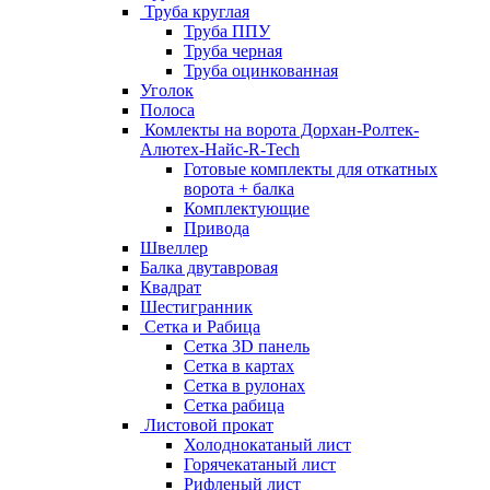
Труба круглая
Труба ППУ
Труба черная
Труба оцинкованная
Уголок
Полоса
Комлекты на ворота Дорхан-Ролтек-
Алютех-Найс-R-Tech
Готовые комплекты для откатных
ворота + балка
Комплектующие
Привода
Швеллер
Балка двутавровая
Квадрат
Шестигранник
Сетка и Рабица
Сетка 3D панель
Сетка в картах
Сетка в рулонах
Сетка рабица
Листовой прокат
Холоднокатаный лист
Горячекатаный лист
Рифленый лист