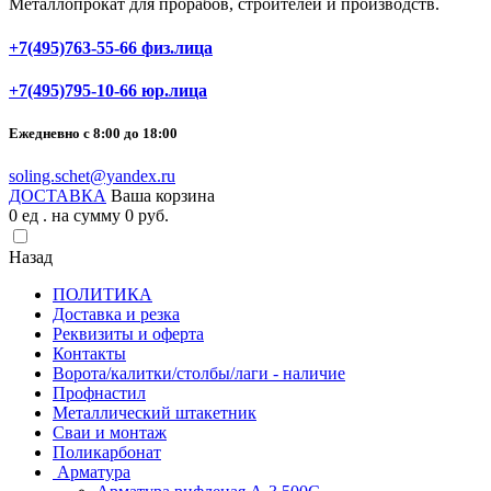
Металлопрокат для прорабов, строителей и производств.
+7(495)763-55-66 физ.лица
+7(495)795-10-66 юр.лица
Ежедневно с 8:00 до 18:00
soling.schet@yandex.ru
ДОСТАВКА
Ваша корзина
0
ед . на сумму
0
pуб.
Назад
ПОЛИТИКА
Доставка и резка
Реквизиты и оферта
Контакты
Ворота/калитки/столбы/лаги - наличие
Профнастил
Металлический штакетник
Сваи и монтаж
Поликарбонат
Арматура