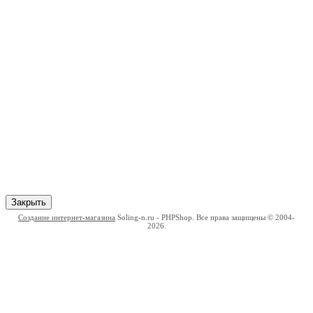
Закрыть
Создание интернет-магазина
Soling-n.ru - PHPShop. Все права защищены © 2004-
2026.