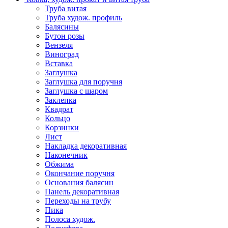
Труба витая
Труба худож. профиль
Балясины
Бутон розы
Вензеля
Виноград
Вставка
Заглушка
Заглушка для поручня
Заглушка с шаром
Заклепка
Квадрат
Кольцо
Корзинки
Лист
Накладка декоративная
Наконечник
Обжима
Окончание поручня
Основания балясин
Панель декоративная
Переходы на трубу
Пика
Полоса худож.