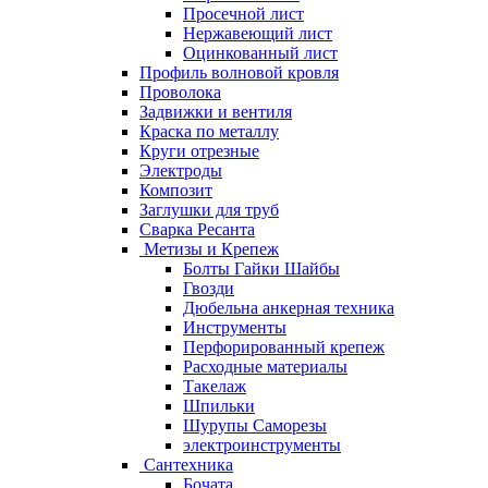
Просечной лист
Нержавеющий лист
Оцинкованный лист
Профиль волновой кровля
Проволока
Задвижки и вентиля
Краска по металлу
Круги отрезные
Электроды
Композит
Заглушки для труб
Сварка Ресанта
Метизы и Крепеж
Болты Гайки Шайбы
Гвозди
Дюбельна анкерная техника
Инструменты
Перфорированный крепеж
Расходные материалы
Такелаж
Шпильки
Шурупы Саморезы
электроинструменты
Сантехника
Бочата