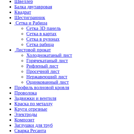
Швеллер
Балка двутавровая
Квадрат
Шестигранник
Сетка и Рабица
Сетка 3D панель
Сетка в картах
Сетка в рулонах
Сетка рабица
Листовой прокат
Холоднокатаный лист
Горячекатаный лист
Рифленый лист
Просечной лист
Нержавеющий лист
Оцинкованный лист
Профиль волновой кровля
Проволока
Задвижки и вентиля
Краска по металлу
Круги отрезные
Электроды
Композит
Заглушки для труб
Сварка Ресанта