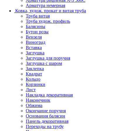
Арматура рифленая А-3 500С
Арматура немерная
Ковка, худож. прокат и витая труба
Труба витая
Труба худож. профиль
Балясины
Бутон розы
Вензеля
Виноград
Вставка
Заглушка
Заглушка для поручня
Заглушка с шаром
Заклепка
Квадрат
Кольцо
Корзинки
Лист
Накладка декоративная
Наконечник
Обжима
Окончание поручня
Основания балясин
Панель декоративная
Переходы на трубу