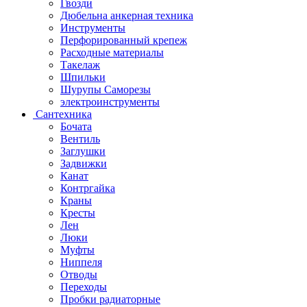
Гвозди
Дюбельна анкерная техника
Инструменты
Перфорированный крепеж
Расходные материалы
Такелаж
Шпильки
Шурупы Саморезы
электроинструменты
Сантехника
Бочата
Вентиль
Заглушки
Задвижки
Канат
Контргайка
Краны
Кресты
Лен
Люки
Муфты
Ниппеля
Отводы
Переходы
Пробки радиаторные