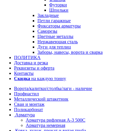
Футорки
Шпильки
Закладные
Петли гаражные
Фиксаторы арматуры
Саморезы
Цветные металлы
Нержавеющая сталь
Дуги для теплиц
Заборы, навесы, ворота и сварка
ПОЛИТИКА
Доставка и резка
Реквизиты и оферта
Контакты
Скидка
на каждую тонну
Ворота/калитки/столбы/лаги - наличие
Профнастил
Металлический штакетник
Сваи и монтаж
Поликарбонат
Арматура
Арматура рифленая А-3 500С
Арматура немерная
Ковка, худож. прокат и витая труба