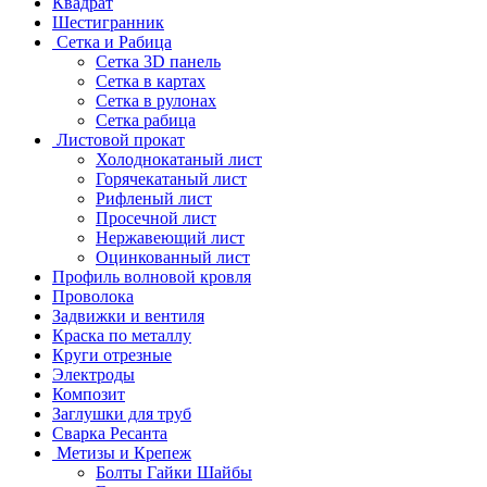
Квадрат
Шестигранник
Сетка и Рабица
Сетка 3D панель
Сетка в картах
Сетка в рулонах
Сетка рабица
Листовой прокат
Холоднокатаный лист
Горячекатаный лист
Рифленый лист
Просечной лист
Нержавеющий лист
Оцинкованный лист
Профиль волновой кровля
Проволока
Задвижки и вентиля
Краска по металлу
Круги отрезные
Электроды
Композит
Заглушки для труб
Сварка Ресанта
Метизы и Крепеж
Болты Гайки Шайбы