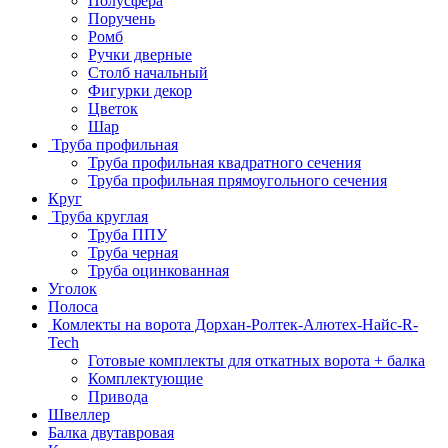
Полусфера
Поручень
Ромб
Ручки дверные
Столб начальный
Фигурки декор
Цветок
Шар
Труба профильная
Труба профильная квадратного сечения
Труба профильная прямоугольного сечения
Круг
Труба круглая
Труба ППУ
Труба черная
Труба оцинкованная
Уголок
Полоса
Комлекты на ворота Дорхан-Ролтек-Алютех-Найс-R-
Tech
Готовые комплекты для откатных ворота + балка
Комплектующие
Привода
Швеллер
Балка двутавровая