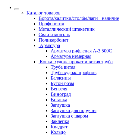
Каталог товаров
Ворота/калитки/столбы/лаги - наличие
Профнастил
Металлический штакетник
Сваи и монтаж
Поликарбонат
Арматура
Арматура рифленая А-3 500С
Арматура немерная
Ковка, худож. прокат и витая труба
Труба витая
Труба худож. профиль
Балясины
Бутон розы
Вензеля
Виноград
Вставка
Заглушка
Заглушка для поручня
Заглушка с шаром
Заклепка
Квадрат
Кольцо