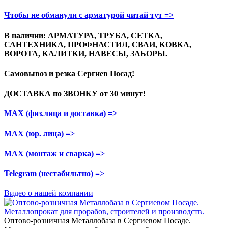
Чтобы не обманули с арматурой читай тут =>
В наличии: АРМАТУРА, ТРУБА, СЕТКА,
САНТЕХНИКА, ПРОФНАСТИЛ, СВАИ, КОВКА,
ВОРОТА, КАЛИТКИ, НАВЕСЫ, ЗАБОРЫ.
Самовывоз и резка
Сергиев Посад!
ДОСТАВКА по ЗВОНКУ
от 30 минут!
МАХ (физ.лица и доставка)
=>
МАХ (юр. лица)
=>
МАХ (монтаж и сварка)
=>
Telegram
(нестабильтно)
=>
Видео о нашей компании
Оптово-розничная Металлобаза в Сергиевом Посаде.