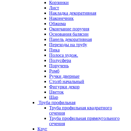
Корзинки
Лист
Накладка декоративная
Наконечник
Обжима
Окончание поручня
Основания балясин
Панель декоративная
Переходы на трубу
Пика
Полоса худож.
Полусфера
Поручень
Ромб
Ручки дверные
Столб начальный
Фигурки декор
Цветок
Шар
Труба профильная
Труба профильная квадратного
сечения
Труба профильная прямоугольного
сечения
Круг