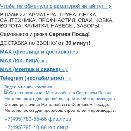
Чтобы не обманули с арматурой читай тут =>
В наличии: АРМАТУРА, ТРУБА, СЕТКА,
САНТЕХНИКА, ПРОФНАСТИЛ, СВАИ, КОВКА,
ВОРОТА, КАЛИТКИ, НАВЕСЫ, ЗАБОРЫ.
Самовывоз и резка
Сергиев Посад!
ДОСТАВКА по ЗВОНКУ
от 30 минут!
=>
МАХ (физ.лица и доставка)
=>
МАХ (юр. лица)
=>
МАХ (монтаж и сварка)
=>
Telegram
(нестабильтно)
Видео о нашей компании
Оптово-розничная Металлобаза в Сергиевом Посаде.
Металлопрокат для прорабов, строителей и производств.
+7(495)763-55-66 физ.лица
+7(495)795-10-66 юр.лица