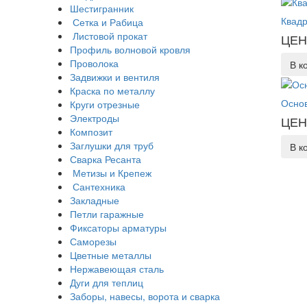
Шестигранник
Квадр
Сетка и Рабица
Листовой прокат
ЦЕН
Профиль волновой кровля
Проволока
В к
Задвижки и вентиля
Краска по металлу
Основ
Круги отрезные
Электроды
ЦЕН
Композит
Заглушки для труб
В к
Сварка Ресанта
Метизы и Крепеж
Сантехника
Закладные
Петли гаражные
Фиксаторы арматуры
Саморезы
Цветные металлы
Нержавеющая сталь
Дуги для теплиц
Заборы, навесы, ворота и сварка