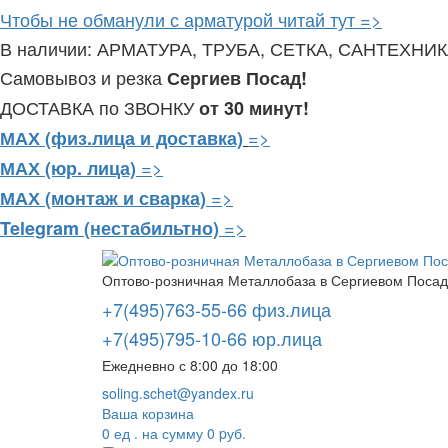
Чтобы не обманули с арматурой читай тут =>
В наличии: АРМАТУРА, ТРУБА, СЕТКА, САНТЕХНИ
Самовывоз и резка
Сергиев Посад!
ДОСТАВКА по ЗВОНКУ
от 30 минут!
=>
МАХ (физ.лица и доставка)
=>
МАХ (юр. лица)
=>
МАХ (монтаж и сварка)
=>
Telegram
(нестабильтно)
Оптово-розничная Металлобаза в Сергиевом Посаде
+7(495)763-55-66 физ.лица
+7(495)795-10-66 юр.лица
Ежедневно с 8:00 до 18:00
soling.schet@yandex.ru
Ваша корзина
0
ед . на сумму
0
pуб.