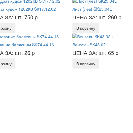
ат худож 1202КВ SК17.12.02
Лист (лев) SK25.04L
А ЗА: шт. 750
p
ЦЕНА ЗА: шт. 260
p
орзину
В корзину
ание балясины SK74.44.16
Вензель SK43.02.1
А ЗА: шт. 26
p
ЦЕНА ЗА: шт. 65
p
орзину
В корзину