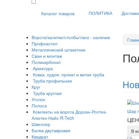
ПОЛИТИКА
Доставка
Каталог товаров
Ворота/калитки/столбы/лаги - наличие
Глав
Профнастил
Металлический штакетник
По
Сваи и монтаж
Поликарбонат
Арматура
Ковка, худож. прокат и витая труба
Труба профильная
Нов
Круг
Труба круглая
Уголок
Полоса
Шар 
Комлекты на ворота Дорхан-Ролтек-
Алютех-Найс-R-Tech
ЦЕН
Швеллер
Балка двутавровая
В к
Квадрат