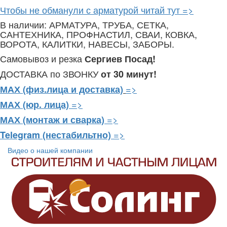
Чтобы не обманули с арматурой читай тут =>
В наличии: АРМАТУРА, ТРУБА, СЕТКА,
САНТЕХНИКА, ПРОФНАСТИЛ, СВАИ, КОВКА,
ВОРОТА, КАЛИТКИ, НАВЕСЫ, ЗАБОРЫ.
Самовывоз и резка
Сергиев Посад!
ДОСТАВКА по ЗВОНКУ
от 30 минут!
=>
МАХ (физ.лица и доставка)
=>
МАХ (юр. лица)
=>
МАХ (монтаж и сварка)
=>
Telegram
(нестабильтно)
Видео о нашей компании