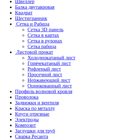
Швеллер
Балка двутавровая
Квадрат
Шестигранник
Сетка и Рабица
Сетка 3D панель
Сетка в картах
Сетка в рулонах
Сетка рабица
Листовой прокат
Холоднокатаный лист
Горячекатаный лист
Рифленый лист
Просечной лист
Нержавеющий лист
Оцинкованный лист
Профиль волновой кровля
Проволока
Задвижки и вентиля
Краска по металлу
Круги отрезные
Электроды
Композит
Заглушки для труб
Сварка Ресанта