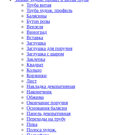
Труба витая
Труба худож. профиль
Балясины
Бутон розы
Вензеля
Виноград
Вставка
Заглушка
Заглушка для поручня
Заглушка с шаром
Заклепка
Квадрат
Кольцо
Корзинки
Лист
Накладка декоративная
Наконечник
Обжима
Окончание поручня
Основания балясин
Панель декоративная
Переходы на трубу
Пика
Полоса худож.