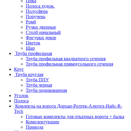
Пика
Полоса худож.
Полусфера
Поручень
Ромб
Ручки дверные
Столб начальный
Фигурки декор
Цветок
Шар
Труба профильная
Труба профильная квадратного сечения
Труба профильная прямоугольного сечения
Круг
Труба круглая
Труба ППУ
Труба черная
Труба оцинкованная
Уголок
Полоса
Комлекты на ворота Дорхан-Ролтек-Алютех-Найс-R-
Tech
Готовые комплекты для откатных ворота + балка
Комплектующие
Привода