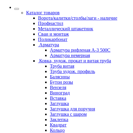
Каталог товаров
Ворота/калитки/столбы/лаги - наличие
Профнастил
Металлический штакетник
Сваи и монтаж
Поликарбонат
Арматура
Арматура рифленая А-3 500С
Арматура немерная
Ковка, худож. прокат и витая труба
Труба витая
Труба худож. профиль
Балясины
Бутон розы
Вензеля
Виноград
Вставка
Заглушка
Заглушка для поручня
Заглушка с шаром
Заклепка
Квадрат
Кольцо