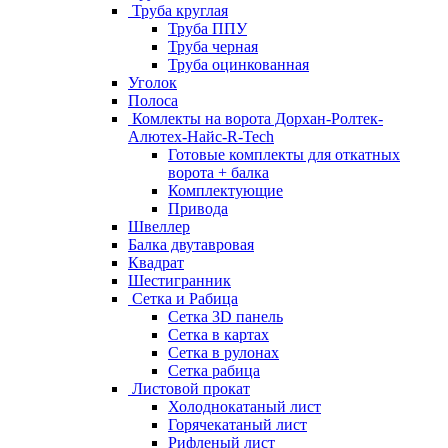
Труба круглая
Труба ППУ
Труба черная
Труба оцинкованная
Уголок
Полоса
Комлекты на ворота Дорхан-Ролтек-
Алютех-Найс-R-Tech
Готовые комплекты для откатных
ворота + балка
Комплектующие
Привода
Швеллер
Балка двутавровая
Квадрат
Шестигранник
Сетка и Рабица
Сетка 3D панель
Сетка в картах
Сетка в рулонах
Сетка рабица
Листовой прокат
Холоднокатаный лист
Горячекатаный лист
Рифленый лист