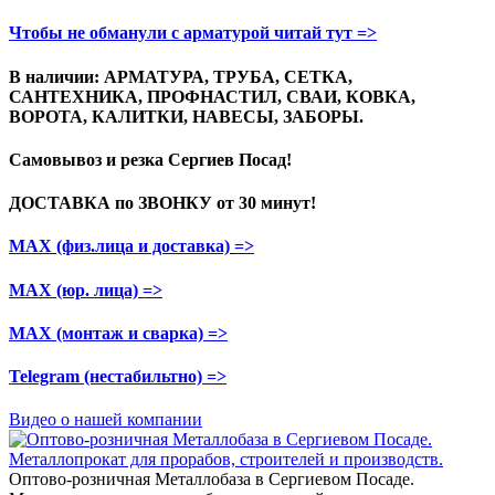
Чтобы не обманули с арматурой читай тут =>
В наличии: АРМАТУРА, ТРУБА, СЕТКА,
САНТЕХНИКА, ПРОФНАСТИЛ, СВАИ, КОВКА,
ВОРОТА, КАЛИТКИ, НАВЕСЫ, ЗАБОРЫ.
Самовывоз и резка
Сергиев Посад!
ДОСТАВКА по ЗВОНКУ
от 30 минут!
МАХ (физ.лица и доставка)
=>
МАХ (юр. лица)
=>
МАХ (монтаж и сварка)
=>
Telegram
(нестабильтно)
=>
Видео о нашей компании
Оптово-розничная Металлобаза в Сергиевом Посаде.