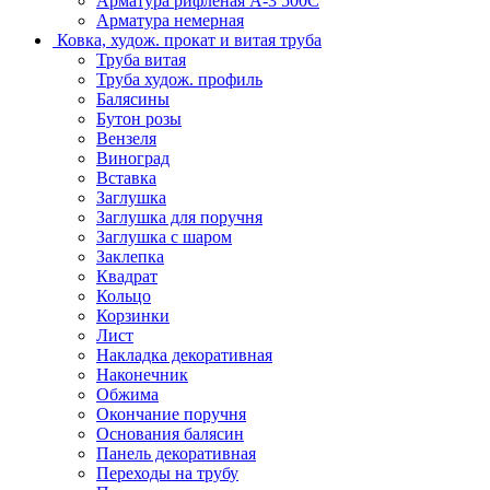
Арматура рифленая А-3 500С
Арматура немерная
Ковка, худож. прокат и витая труба
Труба витая
Труба худож. профиль
Балясины
Бутон розы
Вензеля
Виноград
Вставка
Заглушка
Заглушка для поручня
Заглушка с шаром
Заклепка
Квадрат
Кольцо
Корзинки
Лист
Накладка декоративная
Наконечник
Обжима
Окончание поручня
Основания балясин
Панель декоративная
Переходы на трубу