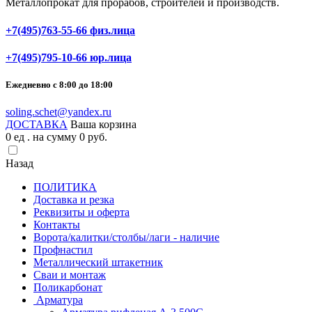
Металлопрокат для прорабов, строителей и производств.
+7(495)763-55-66 физ.лица
+7(495)795-10-66 юр.лица
Ежедневно с 8:00 до 18:00
soling.schet@yandex.ru
ДОСТАВКА
Ваша корзина
0
ед . на сумму
0
pуб.
Назад
ПОЛИТИКА
Доставка и резка
Реквизиты и оферта
Контакты
Ворота/калитки/столбы/лаги - наличие
Профнастил
Металлический штакетник
Сваи и монтаж
Поликарбонат
Арматура