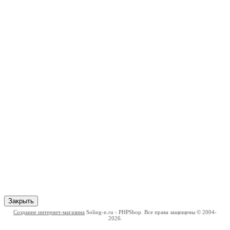
Закрыть
Создание интернет-магазина
Soling-n.ru - PHPShop. Все права защищены © 2004-
2026.