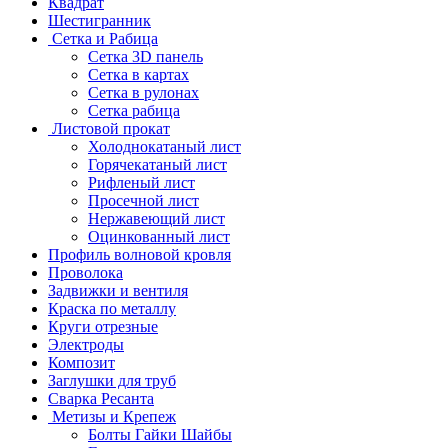
Квадрат
Шестигранник
Сетка и Рабица
Сетка 3D панель
Сетка в картах
Сетка в рулонах
Сетка рабица
Листовой прокат
Холоднокатаный лист
Горячекатаный лист
Рифленый лист
Просечной лист
Нержавеющий лист
Оцинкованный лист
Профиль волновой кровля
Проволока
Задвижки и вентиля
Краска по металлу
Круги отрезные
Электроды
Композит
Заглушки для труб
Сварка Ресанта
Метизы и Крепеж
Болты Гайки Шайбы