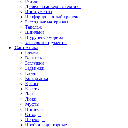
Гвозди
Дюбельна анкерная техника
Инструменты
Перфорированный крепеж
Расходные материалы
Такелаж
Шпильки
Шурупы Саморезы
электроинструменты
Сантехника
Бочата
Вентиль
Заглушки
Задвижки
Канат
Контргайка
Краны
Кресты
Лен
Люки
Муфты
Ниппеля
Отводы
Переходы
Пробки радиаторные