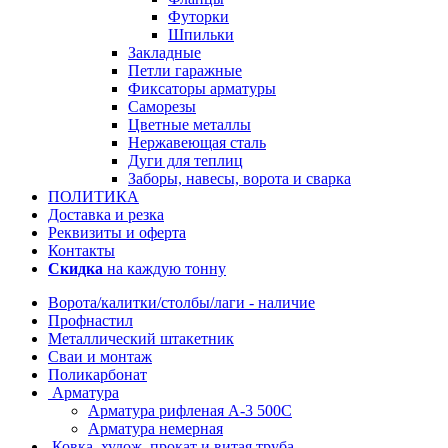
Футорки
Шпильки
Закладные
Петли гаражные
Фиксаторы арматуры
Саморезы
Цветные металлы
Нержавеющая сталь
Дуги для теплиц
Заборы, навесы, ворота и сварка
ПОЛИТИКА
Доставка и резка
Реквизиты и оферта
Контакты
Скидка
на каждую тонну
Ворота/калитки/столбы/лаги - наличие
Профнастил
Металлический штакетник
Сваи и монтаж
Поликарбонат
Арматура
Арматура рифленая А-3 500С
Арматура немерная
Ковка, худож. прокат и витая труба