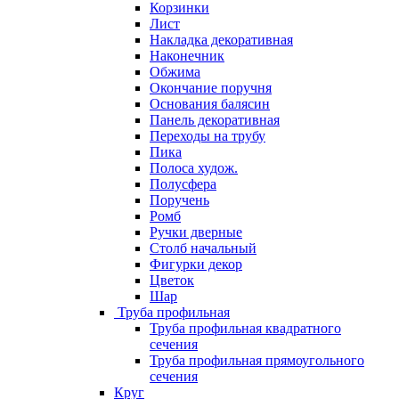
Корзинки
Лист
Накладка декоративная
Наконечник
Обжима
Окончание поручня
Основания балясин
Панель декоративная
Переходы на трубу
Пика
Полоса худож.
Полусфера
Поручень
Ромб
Ручки дверные
Столб начальный
Фигурки декор
Цветок
Шар
Труба профильная
Труба профильная квадратного
сечения
Труба профильная прямоугольного
сечения
Круг