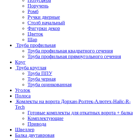
Полусфера
Поручень
Ромб
Ручки дверные
Столб начальный
Фигурки декор
Цветок
Шар
Труба профильная
Труба профильная квадратного сечения
Труба профильная прямоугольного сечения
Круг
Труба круглая
Труба ППУ
Труба черная
Труба оцинкованная
Уголок
Полоса
Комлекты на ворота Дорхан-Ролтек-Алютех-Найс-R-
Tech
Готовые комплекты для откатных ворота + балка
Комплектующие
Привода
Швеллер
Балка двутавровая