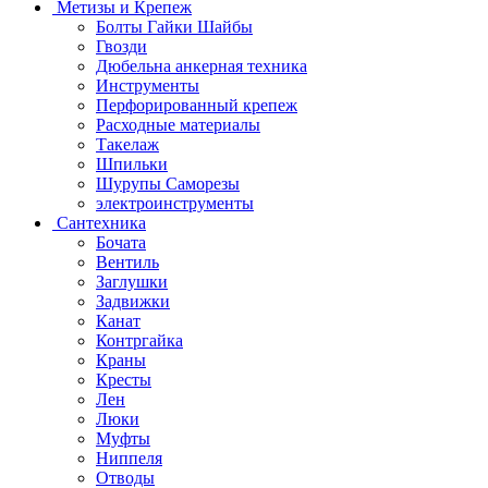
Метизы и Крепеж
Болты Гайки Шайбы
Гвозди
Дюбельна анкерная техника
Инструменты
Перфорированный крепеж
Расходные материалы
Такелаж
Шпильки
Шурупы Саморезы
электроинструменты
Сантехника
Бочата
Вентиль
Заглушки
Задвижки
Канат
Контргайка
Краны
Кресты
Лен
Люки
Муфты
Ниппеля
Отводы