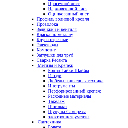
Просечной лист
Нержавеющий лист
Оцинкованный лист
Профиль волновой кровля
Проволока
Задвижки и вентиля
Краска по металлу
Круги отрезные
Электроды
Композит
Заглушки для труб
Сварка Ресанта
Метизы и Крепеж
Болты Гайки Шайбы
Гвозди
Дюбельна анкерная техника
Инструменты
Перфорированный крепеж
Расходные материалы
Такелаж
Шпильки
Шурупы Саморезы
электроинструменты
Сантехника
Бочата