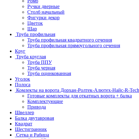
Ромб
Ручки дверные
Столб начальный
Фигурки декор
Цветок
Шар
Труба профильная
Труба профильная квадратного сечения
Труба профильная прямоугольного сечения
Круг
Труба круглая
Труба ППУ
Труба черная
Труба оцинкованная
Уголок
Полоса
Комлекты на ворота Дорхан-Ролтек-Алютех-Найс-R-Tec
Готовые комплекты для откатных ворота + балка
Комплектующие
Привода
Швеллер
Балка двутавровая
Квадрат
Шестигранник
Сетка и Рабица