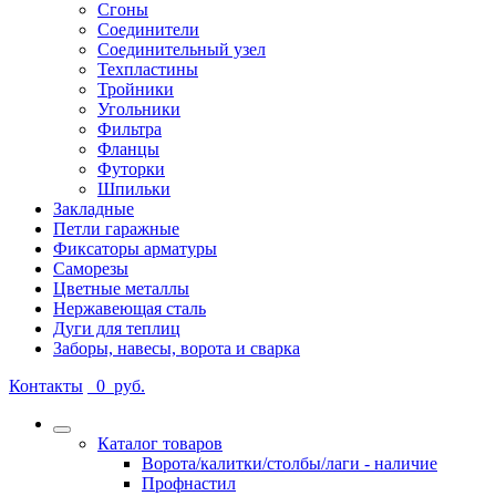
Сгоны
Соединители
Соединительный узел
Техпластины
Тройники
Угольники
Фильтра
Фланцы
Футорки
Шпильки
Закладные
Петли гаражные
Фиксаторы арматуры
Саморезы
Цветные металлы
Нержавеющая сталь
Дуги для теплиц
Заборы, навесы, ворота и сварка
Контакты
0
руб.
Каталог товаров
Ворота/калитки/столбы/лаги - наличие
Профнастил