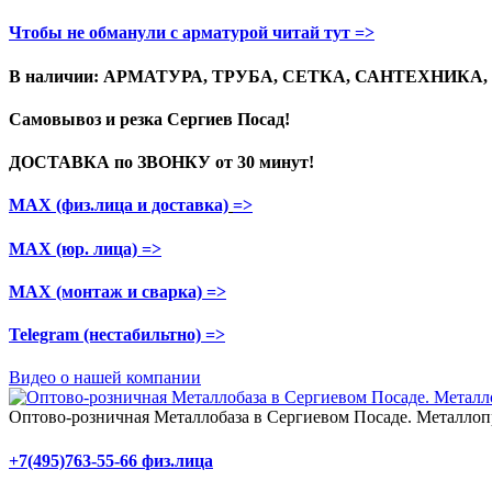
Чтобы не обманули с арматурой читай тут =>
В наличии: АРМАТУРА, ТРУБА, СЕТКА, САНТЕХНИКА
Самовывоз и резка
Сергиев Посад!
ДОСТАВКА по ЗВОНКУ
от 30 минут!
МАХ (физ.лица и доставка)
=>
МАХ (юр. лица)
=>
МАХ (монтаж и сварка)
=>
Telegram
(нестабильтно)
=>
Видео о нашей компании
Оптово-розничная Металлобаза в Сергиевом Посаде. Металлопр
+7(495)763-55-66 физ.лица