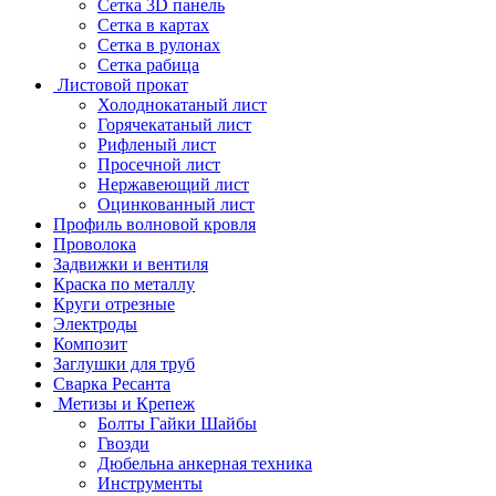
Сетка 3D панель
Сетка в картах
Сетка в рулонах
Сетка рабица
Листовой прокат
Холоднокатаный лист
Горячекатаный лист
Рифленый лист
Просечной лист
Нержавеющий лист
Оцинкованный лист
Профиль волновой кровля
Проволока
Задвижки и вентиля
Краска по металлу
Круги отрезные
Электроды
Композит
Заглушки для труб
Сварка Ресанта
Метизы и Крепеж
Болты Гайки Шайбы
Гвозди
Дюбельна анкерная техника
Инструменты