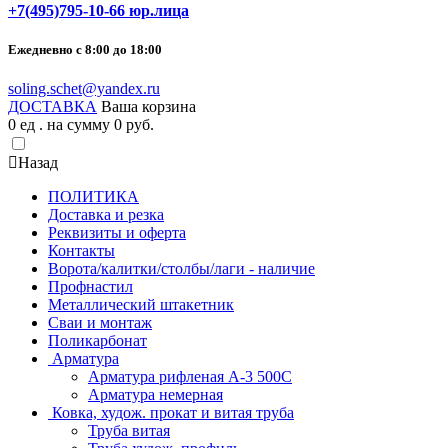
+7(495)795-10-66 юр.лица
Ежедневно с 8:00 до 18:00
soling.schet@yandex.ru
ДОСТАВКА
Ваша корзина
0
ед . на сумму
0
pуб.
Назад
ПОЛИТИКА
Доставка и резка
Реквизиты и оферта
Контакты
Ворота/калитки/столбы/лаги - наличие
Профнастил
Металлический штакетник
Сваи и монтаж
Поликарбонат
Арматура
Арматура рифленая А-3 500С
Арматура немерная
Ковка, худож. прокат и витая труба
Труба витая