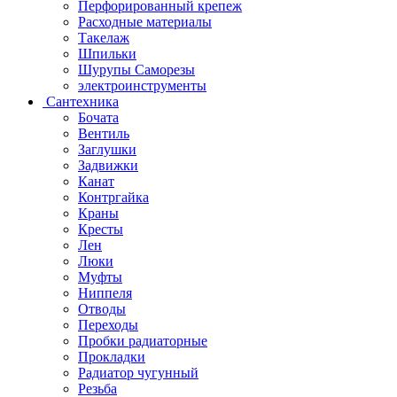
Перфорированный крепеж
Расходные материалы
Такелаж
Шпильки
Шурупы Саморезы
электроинструменты
Сантехника
Бочата
Вентиль
Заглушки
Задвижки
Канат
Контргайка
Краны
Кресты
Лен
Люки
Муфты
Ниппеля
Отводы
Переходы
Пробки радиаторные
Прокладки
Радиатор чугунный
Резьба