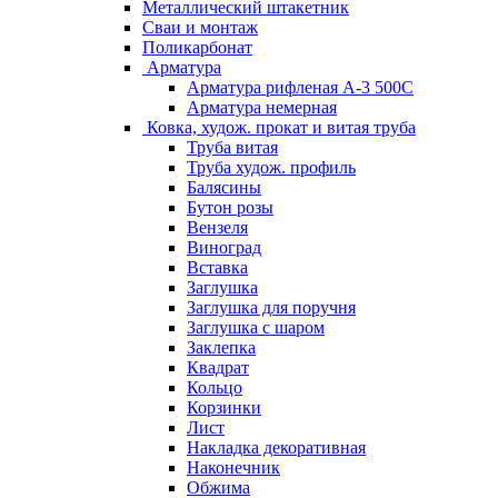
Металлический штакетник
Сваи и монтаж
Поликарбонат
Арматура
Арматура рифленая А-3 500С
Арматура немерная
Ковка, худож. прокат и витая труба
Труба витая
Труба худож. профиль
Балясины
Бутон розы
Вензеля
Виноград
Вставка
Заглушка
Заглушка для поручня
Заглушка с шаром
Заклепка
Квадрат
Кольцо
Корзинки
Лист
Накладка декоративная
Наконечник
Обжима