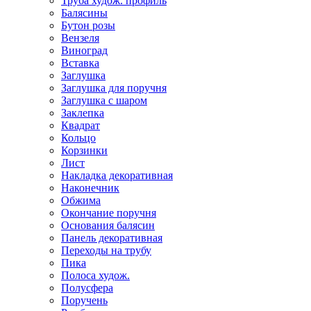
Труба худож. профиль
Балясины
Бутон розы
Вензеля
Виноград
Вставка
Заглушка
Заглушка для поручня
Заглушка с шаром
Заклепка
Квадрат
Кольцо
Корзинки
Лист
Накладка декоративная
Наконечник
Обжима
Окончание поручня
Основания балясин
Панель декоративная
Переходы на трубу
Пика
Полоса худож.
Полусфера
Поручень