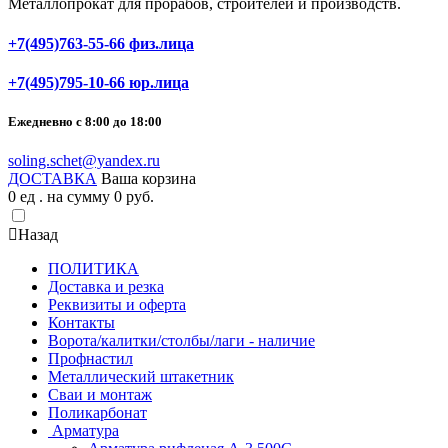
Металлопрокат для прорабов, строителей и производств.
+7(495)763-55-66 физ.лица
+7(495)795-10-66 юр.лица
Ежедневно с 8:00 до 18:00
soling.schet@yandex.ru
ДОСТАВКА
Ваша корзина
0
ед . на сумму
0
pуб.
Назад
ПОЛИТИКА
Доставка и резка
Реквизиты и оферта
Контакты
Ворота/калитки/столбы/лаги - наличие
Профнастил
Металлический штакетник
Сваи и монтаж
Поликарбонат
Арматура