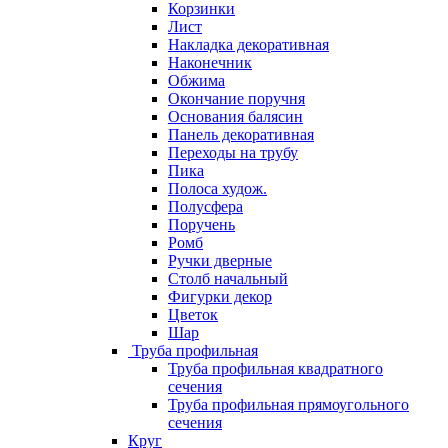
Корзинки
Лист
Накладка декоративная
Наконечник
Обжима
Окончание поручня
Основания балясин
Панель декоративная
Переходы на трубу
Пика
Полоса худож.
Полусфера
Поручень
Ромб
Ручки дверные
Столб начальный
Фигурки декор
Цветок
Шар
Труба профильная
Труба профильная квадратного
сечения
Труба профильная прямоугольного
сечения
Круг