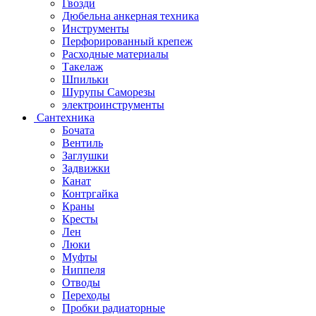
Гвозди
Дюбельна анкерная техника
Инструменты
Перфорированный крепеж
Расходные материалы
Такелаж
Шпильки
Шурупы Саморезы
электроинструменты
Сантехника
Бочата
Вентиль
Заглушки
Задвижки
Канат
Контргайка
Краны
Кресты
Лен
Люки
Муфты
Ниппеля
Отводы
Переходы
Пробки радиаторные