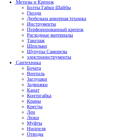
Метизы и Крепеж
Болты Гайки Шайбы
Гвозди
Дюбельна анкерная техника
Инструменты
Перфорированный крепеж
Расходные материалы
Такелаж
Шпильки
Шурупы Саморезы
электроинструменты
Сантехника
Бочата
Вентиль
Заглушки
Задвижки
Канат
Контргайка
Краны
Кресты
Лен
Люки
Муфты
Ниппеля
Отводы