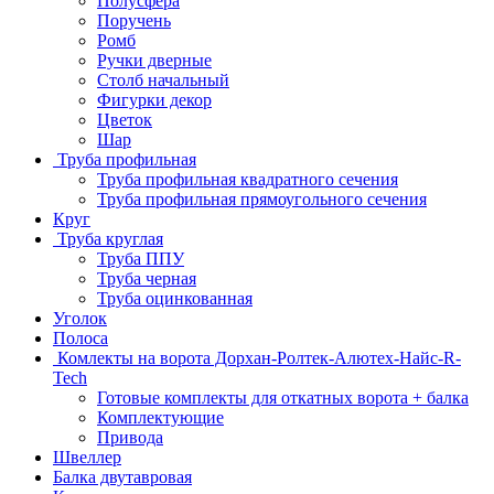
Полусфера
Поручень
Ромб
Ручки дверные
Столб начальный
Фигурки декор
Цветок
Шар
Труба профильная
Труба профильная квадратного сечения
Труба профильная прямоугольного сечения
Круг
Труба круглая
Труба ППУ
Труба черная
Труба оцинкованная
Уголок
Полоса
Комлекты на ворота Дорхан-Ролтек-Алютех-Найс-R-
Tech
Готовые комплекты для откатных ворота + балка
Комплектующие
Привода
Швеллер
Балка двутавровая