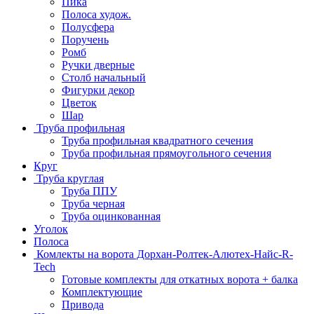
Пика
Полоса худож.
Полусфера
Поручень
Ромб
Ручки дверные
Столб начальный
Фигурки декор
Цветок
Шар
Труба профильная
Труба профильная квадратного сечения
Труба профильная прямоугольного сечения
Круг
Труба круглая
Труба ППУ
Труба черная
Труба оцинкованная
Уголок
Полоса
Комлекты на ворота Дорхан-Ролтек-Алютех-Найс-R-
Tech
Готовые комплекты для откатных ворота + балка
Комплектующие
Привода