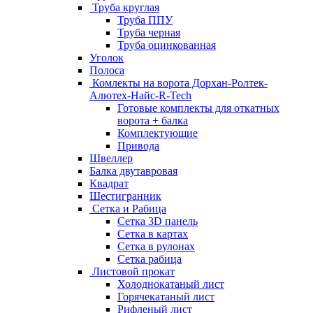
Труба круглая
Труба ППУ
Труба черная
Труба оцинкованная
Уголок
Полоса
Комлекты на ворота Дорхан-Ролтек-
Алютех-Найс-R-Tech
Готовые комплекты для откатных
ворота + балка
Комплектующие
Привода
Швеллер
Балка двутавровая
Квадрат
Шестигранник
Сетка и Рабица
Сетка 3D панель
Сетка в картах
Сетка в рулонах
Сетка рабица
Листовой прокат
Холоднокатаный лист
Горячекатаный лист
Рифленый лист