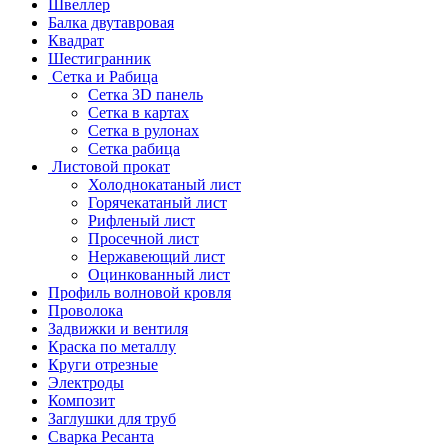
Швеллер
Балка двутавровая
Квадрат
Шестигранник
Сетка и Рабица
Сетка 3D панель
Сетка в картах
Сетка в рулонах
Сетка рабица
Листовой прокат
Холоднокатаный лист
Горячекатаный лист
Рифленый лист
Просечной лист
Нержавеющий лист
Оцинкованный лист
Профиль волновой кровля
Проволока
Задвижки и вентиля
Краска по металлу
Круги отрезные
Электроды
Композит
Заглушки для труб
Сварка Ресанта