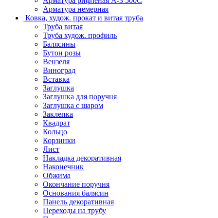
Арматура рифленая А-3 500С
Арматура немерная
Ковка, худож. прокат и витая труба
Труба витая
Труба худож. профиль
Балясины
Бутон розы
Вензеля
Виноград
Вставка
Заглушка
Заглушка для поручня
Заглушка с шаром
Заклепка
Квадрат
Кольцо
Корзинки
Лист
Накладка декоративная
Наконечник
Обжима
Окончание поручня
Основания балясин
Панель декоративная
Переходы на трубу