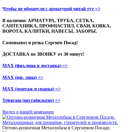
Чтобы не обманули с арматурой читай тут =>
В наличии: АРМАТУРА, ТРУБА, СЕТКА,
САНТЕХНИКА, ПРОФНАСТИЛ, СВАИ, КОВКА,
ВОРОТА, КАЛИТКИ, НАВЕСЫ, ЗАБОРЫ.
Самовывоз и резка
Сергиев Посад!
ДОСТАВКА по ЗВОНКУ
от 30 минут!
МАХ (физ.лица и доставка)
=>
МАХ (юр. лица)
=>
МАХ (монтаж и сварка)
=>
Telegram
(нестабильтно)
=>
Видео о нашей компании
Оптово-розничная Металлобаза в Сергиевом Посаде.