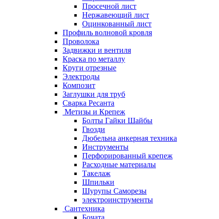
Просечной лист
Нержавеющий лист
Оцинкованный лист
Профиль волновой кровля
Проволока
Задвижки и вентиля
Краска по металлу
Круги отрезные
Электроды
Композит
Заглушки для труб
Сварка Ресанта
Метизы и Крепеж
Болты Гайки Шайбы
Гвозди
Дюбельна анкерная техника
Инструменты
Перфорированный крепеж
Расходные материалы
Такелаж
Шпильки
Шурупы Саморезы
электроинструменты
Сантехника
Бочата