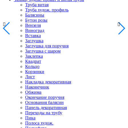
Труба витая
Труба худож. профиль
Балясины
Бутон розы
Вензеля
Виноград
Вставка
Заглушка
Заглушка для поручня
Заглушка с шаром
Заклепка
Квадрат
Кольцо
Корзинки
Лист
Накладка декоративная
Наконечник
Обжима
Окончание поручня
Основания балясин
Панель декоративная
Переходы на трубу
Пика
Полоса худож.