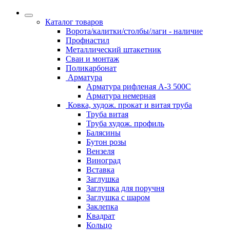
Каталог товаров
Ворота/калитки/столбы/лаги - наличие
Профнастил
Металлический штакетник
Сваи и монтаж
Поликарбонат
Арматура
Арматура рифленая А-3 500С
Арматура немерная
Ковка, худож. прокат и витая труба
Труба витая
Труба худож. профиль
Балясины
Бутон розы
Вензеля
Виноград
Вставка
Заглушка
Заглушка для поручня
Заглушка с шаром
Заклепка
Квадрат
Кольцо