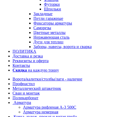
Футорки
Шпильки
Закладные
Петли гаражные
Фиксаторы арматуры
Саморезы
Цветные металлы
Нержавеющая сталь
Дуги для теплиц
Заборы, навесы, ворота и сварка
ПОЛИТИКА
Доставка и резка
Реквизиты и оферта
Контакты
Скидка
на каждую тонну
Ворота/калитки/столбы/лаги - наличие
Профнастил
Металлический штакетник
Сваи и монтаж
Поликарбонат
Арматура
Арматура рифленая А-3 500С
Арматура немерная
Ковка, худож. прокат и витая труба