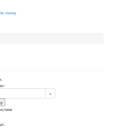
ую тонну
т.
во:
+
ну
истики
:
шт.