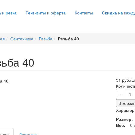
 и резка
Реквизиты и оферта
Контакты
Скидка
на кажд
ная
Сантехника
Резьба
Резьба 40
зьба 40
51 руб./ш
Количест
-
В корзи
Характер
Размер
Вес:
0 
ание
Доставка