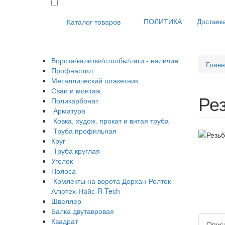
ПОЛИТИКА
Доставка
Каталог товаров
Ворота/калитки/столбы/лаги - наличие
Глав
Профнастил
Металлический штакетник
Сваи и монтаж
Ре
Поликарбонат
Арматура
Ковка, худож. прокат и витая труба
Труба профильная
Круг
Труба круглая
Уголок
Полоса
Комлекты на ворота Дорхан-Ролтек-
Алютех-Найс-R-Tech
Швеллер
Балка двутавровая
Квадрат
Опис