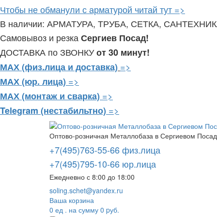
Чтобы не обманули с арматурой читай тут =>
В наличии: АРМАТУРА, ТРУБА, СЕТКА, САНТЕХНИ
Самовывоз и резка
Сергиев Посад!
ДОСТАВКА по ЗВОНКУ
от 30 минут!
=>
МАХ (физ.лица и доставка)
=>
МАХ (юр. лица)
=>
МАХ (монтаж и сварка)
=>
Telegram
(нестабильтно)
Оптово-розничная Металлобаза в Сергиевом Посаде
+7(495)763-55-66 физ.лица
+7(495)795-10-66 юр.лица
Ежедневно с 8:00 до 18:00
soling.schet@yandex.ru
Ваша корзина
0
ед . на сумму
0
pуб.