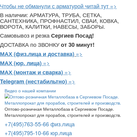
Чтобы не обманули с арматурой читай тут =>
В наличии: АРМАТУРА, ТРУБА, СЕТКА,
САНТЕХНИКА, ПРОФНАСТИЛ, СВАИ, КОВКА,
ВОРОТА, КАЛИТКИ, НАВЕСЫ, ЗАБОРЫ.
Самовывоз и резка
Сергиев Посад!
ДОСТАВКА по ЗВОНКУ
от 30 минут!
=>
МАХ (физ.лица и доставка)
=>
МАХ (юр. лица)
=>
МАХ (монтаж и сварка)
=>
Telegram
(нестабильтно)
Видео о нашей компании
Оптово-розничная Металлобаза в Сергиевом Посаде.
Металлопрокат для прорабов, строителей и производств.
+7(495)763-55-66 физ.лица
+7(495)795-10-66 юр.лица