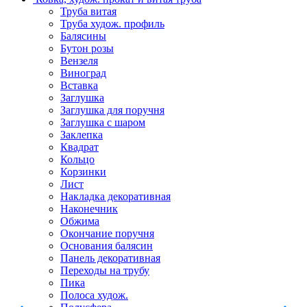
Труба витая
Труба худож. профиль
Балясины
Бутон розы
Вензеля
Виноград
Вставка
Заглушка
Заглушка для поручня
Заглушка с шаром
Заклепка
Квадрат
Кольцо
Корзинки
Лист
Накладка декоративная
Наконечник
Обжима
Окончание поручня
Основания балясин
Панель декоративная
Переходы на трубу
Пика
Полоса худож.