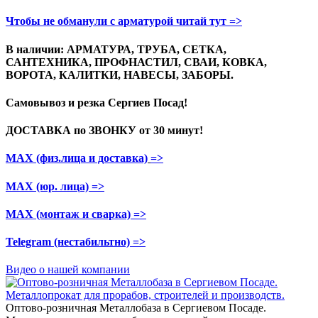
Чтобы не обманули с арматурой читай тут =>
В наличии: АРМАТУРА, ТРУБА, СЕТКА,
САНТЕХНИКА, ПРОФНАСТИЛ, СВАИ, КОВКА,
ВОРОТА, КАЛИТКИ, НАВЕСЫ, ЗАБОРЫ.
Самовывоз и резка
Сергиев Посад!
ДОСТАВКА по ЗВОНКУ
от 30 минут!
МАХ (физ.лица и доставка)
=>
МАХ (юр. лица)
=>
МАХ (монтаж и сварка)
=>
Telegram
(нестабильтно)
=>
Видео о нашей компании
Оптово-розничная Металлобаза в Сергиевом Посаде.