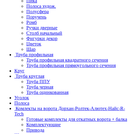
Пика
Полоса худож.
Полусфера
Поручень
Ромб
Ручки дверные
Столб начальный
Фигурки декор
Цветок
Шар
Труба профильная
Труба профильная квадратного сечения
Труба профильная прямоугольного сечения
Круг
Труба круглая
Труба ППУ
Труба черная
Труба оцинкованная
Уголок
Полоса
Комлекты на ворота Дорхан-Ролтек-Алютех-Найс-R-
Tech
Готовые комплекты для откатных ворота + балка
Комплектующие
Привода