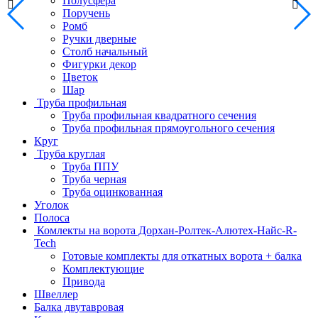
Полусфера
Поручень
Ромб
Ручки дверные
Столб начальный
Фигурки декор
Цветок
Шар
Труба профильная
Труба профильная квадратного сечения
Труба профильная прямоугольного сечения
Круг
Труба круглая
Труба ППУ
Труба черная
Труба оцинкованная
Уголок
Полоса
Комлекты на ворота Дорхан-Ролтек-Алютех-Найс-R-
Tech
Готовые комплекты для откатных ворота + балка
Комплектующие
Привода
Швеллер
Балка двутавровая