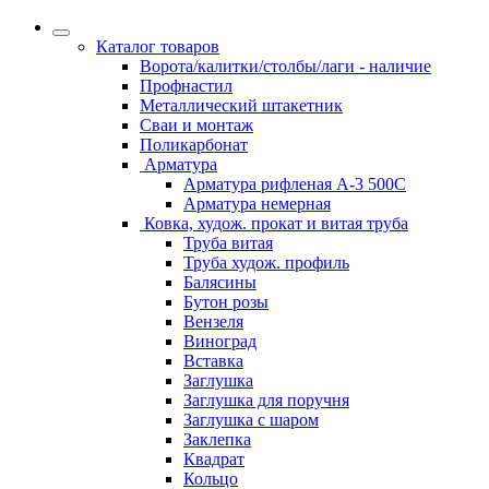
Каталог товаров
Ворота/калитки/столбы/лаги - наличие
Профнастил
Металлический штакетник
Сваи и монтаж
Поликарбонат
Арматура
Арматура рифленая А-3 500С
Арматура немерная
Ковка, худож. прокат и витая труба
Труба витая
Труба худож. профиль
Балясины
Бутон розы
Вензеля
Виноград
Вставка
Заглушка
Заглушка для поручня
Заглушка с шаром
Заклепка
Квадрат
Кольцо