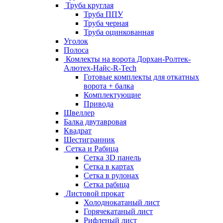
Труба круглая
Труба ППУ
Труба черная
Труба оцинкованная
Уголок
Полоса
Комлекты на ворота Дорхан-Ролтек-
Алютех-Найс-R-Tech
Готовые комплекты для откатных
ворота + балка
Комплектующие
Привода
Швеллер
Балка двутавровая
Квадрат
Шестигранник
Сетка и Рабица
Сетка 3D панель
Сетка в картах
Сетка в рулонах
Сетка рабица
Листовой прокат
Холоднокатаный лист
Горячекатаный лист
Рифленый лист