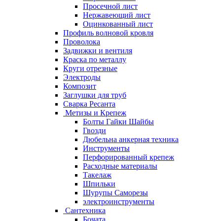
Просечной лист
Нержавеющий лист
Оцинкованный лист
Профиль волновой кровля
Проволока
Задвижки и вентиля
Краска по металлу
Круги отрезные
Электроды
Композит
Заглушки для труб
Сварка Ресанта
Метизы и Крепеж
Болты Гайки Шайбы
Гвозди
Дюбельна анкерная техника
Инструменты
Перфорированный крепеж
Расходные материалы
Такелаж
Шпильки
Шурупы Саморезы
электроинструменты
Сантехника
Бочата