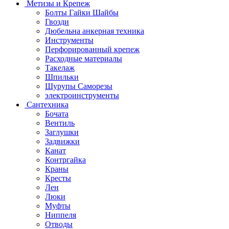
Метизы и Крепеж
Болты Гайки Шайбы
Гвозди
Дюбельна анкерная техника
Инструменты
Перфорированный крепеж
Расходные материалы
Такелаж
Шпильки
Шурупы Саморезы
электроинструменты
Сантехника
Бочата
Вентиль
Заглушки
Задвижки
Канат
Контргайка
Краны
Кресты
Лен
Люки
Муфты
Ниппеля
Отводы