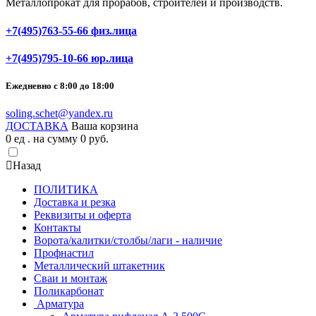
Металлопрокат для прорабов, строителей и производств.
+7(495)763-55-66 физ.лица
+7(495)795-10-66 юр.лица
Ежедневно с 8:00 до 18:00
soling.schet@yandex.ru
ДОСТАВКА
Ваша корзина
0
ед . на сумму
0
pуб.
Назад
ПОЛИТИКА
Доставка и резка
Реквизиты и оферта
Контакты
Ворота/калитки/столбы/лаги - наличие
Профнастил
Металлический штакетник
Сваи и монтаж
Поликарбонат
Арматура