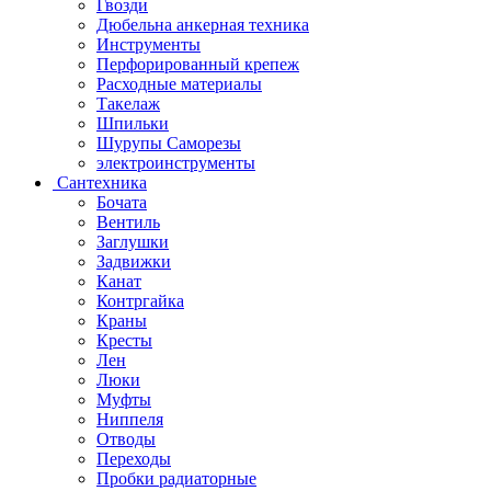
Гвозди
Дюбельна анкерная техника
Инструменты
Перфорированный крепеж
Расходные материалы
Такелаж
Шпильки
Шурупы Саморезы
электроинструменты
Сантехника
Бочата
Вентиль
Заглушки
Задвижки
Канат
Контргайка
Краны
Кресты
Лен
Люки
Муфты
Ниппеля
Отводы
Переходы
Пробки радиаторные