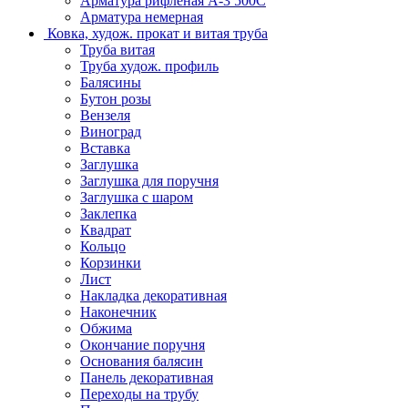
Арматура рифленая А-3 500С
Арматура немерная
Ковка, худож. прокат и витая труба
Труба витая
Труба худож. профиль
Балясины
Бутон розы
Вензеля
Виноград
Вставка
Заглушка
Заглушка для поручня
Заглушка с шаром
Заклепка
Квадрат
Кольцо
Корзинки
Лист
Накладка декоративная
Наконечник
Обжима
Окончание поручня
Основания балясин
Панель декоративная
Переходы на трубу