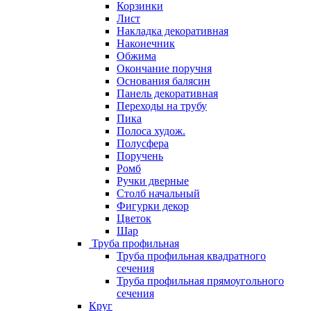
Корзинки
Лист
Накладка декоративная
Наконечник
Обжима
Окончание поручня
Основания балясин
Панель декоративная
Переходы на трубу
Пика
Полоса худож.
Полусфера
Поручень
Ромб
Ручки дверные
Столб начальный
Фигурки декор
Цветок
Шар
Труба профильная
Труба профильная квадратного
сечения
Труба профильная прямоугольного
сечения
Круг