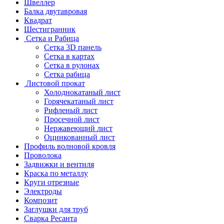
Швеллер
Балка двутавровая
Квадрат
Шестигранник
Сетка и Рабица
Сетка 3D панель
Сетка в картах
Сетка в рулонах
Сетка рабица
Листовой прокат
Холоднокатаный лист
Горячекатаный лист
Рифленый лист
Просечной лист
Нержавеющий лист
Оцинкованный лист
Профиль волновой кровля
Проволока
Задвижки и вентиля
Краска по металлу
Круги отрезные
Электроды
Композит
Заглушки для труб
Сварка Ресанта