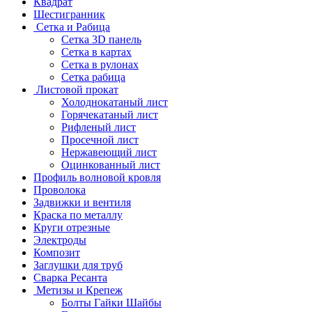
Квадрат
Шестигранник
Сетка и Рабица
Сетка 3D панель
Сетка в картах
Сетка в рулонах
Сетка рабица
Листовой прокат
Холоднокатаный лист
Горячекатаный лист
Рифленый лист
Просечной лист
Нержавеющий лист
Оцинкованный лист
Профиль волновой кровля
Проволока
Задвижки и вентиля
Краска по металлу
Круги отрезные
Электроды
Композит
Заглушки для труб
Сварка Ресанта
Метизы и Крепеж
Болты Гайки Шайбы