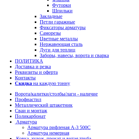
Футорки
Шпильки
Закладные
Петли гаражные
Фиксаторы арматуры
Саморезы
Цветные металлы
Нержавеющая сталь
Дуги для теплиц
Заборы, навесы, ворота и сварка
ПОЛИТИКА
Доставка и резка
Реквизиты и оферта
Контакты
Скидка
на каждую тонну
Ворота/калитки/столбы/лаги - наличие
Профнастил
Металлический штакетник
Сваи и монтаж
Поликарбонат
Арматура
Арматура рифленая А-3 500С
Арматура немерная
Ковка, худож. прокат и витая труба