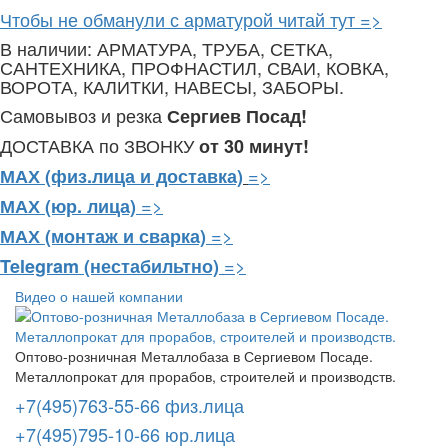
Чтобы не обманули с арматурой читай тут =>
В наличии: АРМАТУРА, ТРУБА, СЕТКА,
САНТЕХНИКА, ПРОФНАСТИЛ, СВАИ, КОВКА,
ВОРОТА, КАЛИТКИ, НАВЕСЫ, ЗАБОРЫ.
Самовывоз и резка
Сергиев Посад!
ДОСТАВКА по ЗВОНКУ
от 30 минут!
=>
МАХ (физ.лица и доставка)
=>
МАХ (юр. лица)
=>
МАХ (монтаж и сварка)
=>
Telegram
(нестабильтно)
Видео о нашей компании
Оптово-розничная Металлобаза в Сергиевом Посаде.
Металлопрокат для прорабов, строителей и производств.
+7(495)763-55-66 физ.лица
+7(495)795-10-66 юр.лица