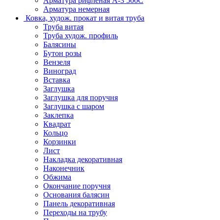
Арматура рифленая А-3 500С
Арматура немерная
Ковка, худож. прокат и витая труба
Труба витая
Труба худож. профиль
Балясины
Бутон розы
Вензеля
Виноград
Вставка
Заглушка
Заглушка для поручня
Заглушка с шаром
Заклепка
Квадрат
Кольцо
Корзинки
Лист
Накладка декоративная
Наконечник
Обжима
Окончание поручня
Основания балясин
Панель декоративная
Переходы на трубу