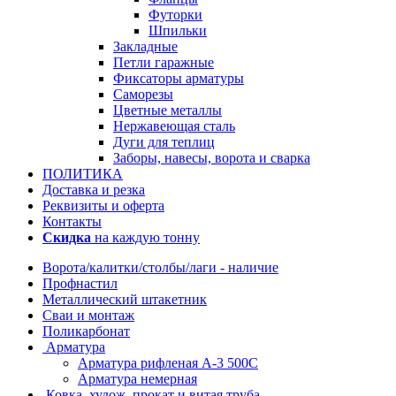
Футорки
Шпильки
Закладные
Петли гаражные
Фиксаторы арматуры
Саморезы
Цветные металлы
Нержавеющая сталь
Дуги для теплиц
Заборы, навесы, ворота и сварка
ПОЛИТИКА
Доставка и резка
Реквизиты и оферта
Контакты
Скидка
на каждую тонну
Ворота/калитки/столбы/лаги - наличие
Профнастил
Металлический штакетник
Сваи и монтаж
Поликарбонат
Арматура
Арматура рифленая А-3 500С
Арматура немерная
Ковка, худож. прокат и витая труба