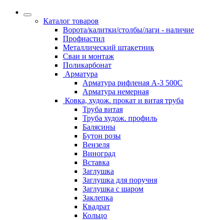
Каталог товаров
Ворота/калитки/столбы/лаги - наличие
Профнастил
Металлический штакетник
Сваи и монтаж
Поликарбонат
Арматура
Арматура рифленая А-3 500С
Арматура немерная
Ковка, худож. прокат и витая труба
Труба витая
Труба худож. профиль
Балясины
Бутон розы
Вензеля
Виноград
Вставка
Заглушка
Заглушка для поручня
Заглушка с шаром
Заклепка
Квадрат
Кольцо