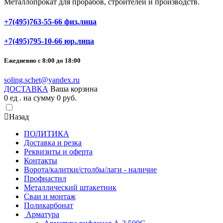
Металлопрокат для прорабов, строителей и производств.
+7(495)763-55-66 физ.лица
+7(495)795-10-66 юр.лица
Ежедневно с 8:00 до 18:00
soling.schet@yandex.ru
ДОСТАВКА
Ваша корзина
0
ед . на сумму
0
pуб.
Назад
ПОЛИТИКА
Доставка и резка
Реквизиты и оферта
Контакты
Ворота/калитки/столбы/лаги - наличие
Профнастил
Металлический штакетник
Сваи и монтаж
Поликарбонат
Арматура