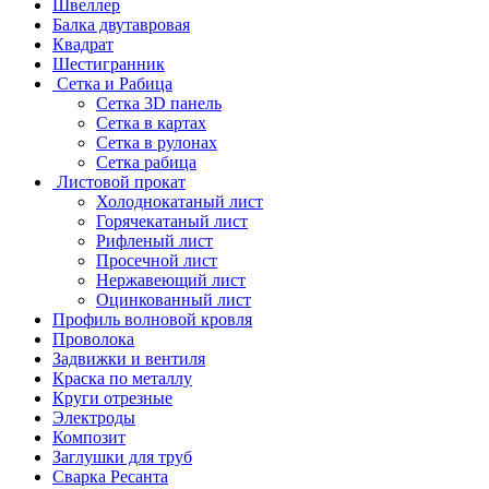
Швеллер
Балка двутавровая
Квадрат
Шестигранник
Сетка и Рабица
Сетка 3D панель
Сетка в картах
Сетка в рулонах
Сетка рабица
Листовой прокат
Холоднокатаный лист
Горячекатаный лист
Рифленый лист
Просечной лист
Нержавеющий лист
Оцинкованный лист
Профиль волновой кровля
Проволока
Задвижки и вентиля
Краска по металлу
Круги отрезные
Электроды
Композит
Заглушки для труб
Сварка Ресанта