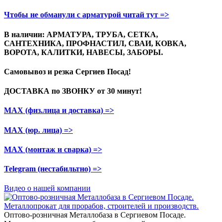
Чтобы не обманули с арматурой читай тут =>
В наличии: АРМАТУРА, ТРУБА, СЕТКА,
САНТЕХНИКА, ПРОФНАСТИЛ, СВАИ, КОВКА,
ВОРОТА, КАЛИТКИ, НАВЕСЫ, ЗАБОРЫ.
Самовывоз и резка
Сергиев Посад!
ДОСТАВКА по ЗВОНКУ
от 30 минут!
МАХ (физ.лица и доставка)
=>
МАХ (юр. лица)
=>
МАХ (монтаж и сварка)
=>
Telegram
(нестабильтно)
=>
Видео о нашей компании
Оптово-розничная Металлобаза в Сергиевом Посаде.