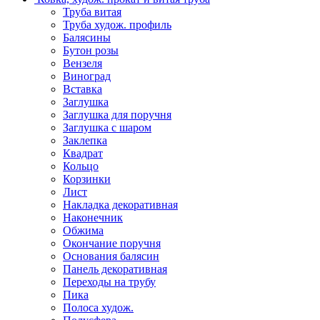
Труба витая
Труба худож. профиль
Балясины
Бутон розы
Вензеля
Виноград
Вставка
Заглушка
Заглушка для поручня
Заглушка с шаром
Заклепка
Квадрат
Кольцо
Корзинки
Лист
Накладка декоративная
Наконечник
Обжима
Окончание поручня
Основания балясин
Панель декоративная
Переходы на трубу
Пика
Полоса худож.