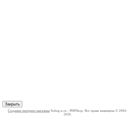
Закрыть
Создание интернет-магазина
Soling-n.ru - PHPShop. Все права защищены © 2004-
2026.