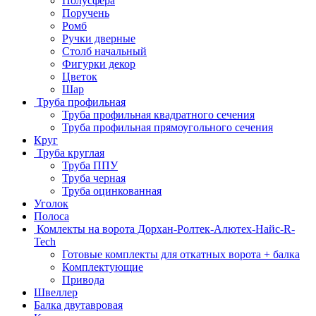
Полусфера
Поручень
Ромб
Ручки дверные
Столб начальный
Фигурки декор
Цветок
Шар
Труба профильная
Труба профильная квадратного сечения
Труба профильная прямоугольного сечения
Круг
Труба круглая
Труба ППУ
Труба черная
Труба оцинкованная
Уголок
Полоса
Комлекты на ворота Дорхан-Ролтек-Алютех-Найс-R-
Tech
Готовые комплекты для откатных ворота + балка
Комплектующие
Привода
Швеллер
Балка двутавровая