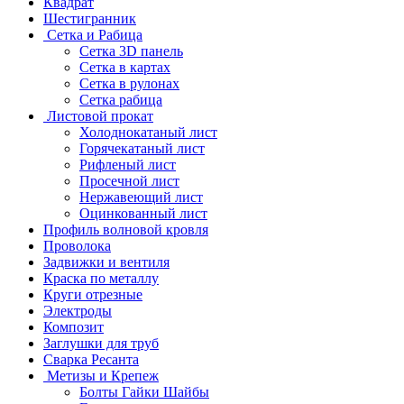
Квадрат
Шестигранник
Сетка и Рабица
Сетка 3D панель
Сетка в картах
Сетка в рулонах
Сетка рабица
Листовой прокат
Холоднокатаный лист
Горячекатаный лист
Рифленый лист
Просечной лист
Нержавеющий лист
Оцинкованный лист
Профиль волновой кровля
Проволока
Задвижки и вентиля
Краска по металлу
Круги отрезные
Электроды
Композит
Заглушки для труб
Сварка Ресанта
Метизы и Крепеж
Болты Гайки Шайбы