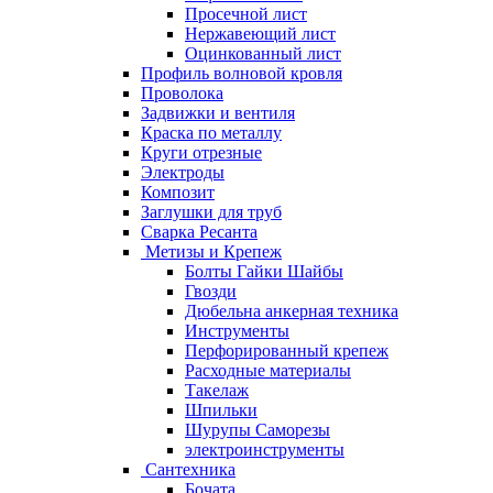
Просечной лист
Нержавеющий лист
Оцинкованный лист
Профиль волновой кровля
Проволока
Задвижки и вентиля
Краска по металлу
Круги отрезные
Электроды
Композит
Заглушки для труб
Сварка Ресанта
Метизы и Крепеж
Болты Гайки Шайбы
Гвозди
Дюбельна анкерная техника
Инструменты
Перфорированный крепеж
Расходные материалы
Такелаж
Шпильки
Шурупы Саморезы
электроинструменты
Сантехника
Бочата