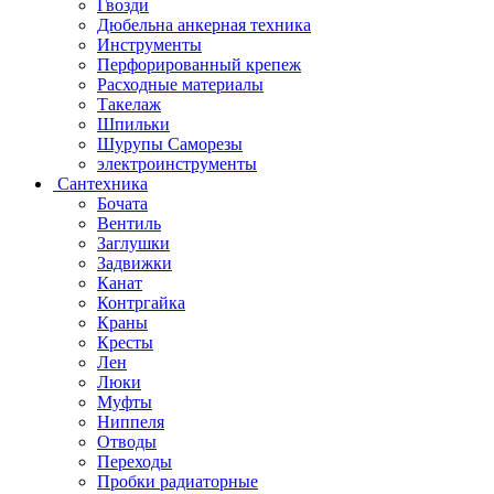
Гвозди
Дюбельна анкерная техника
Инструменты
Перфорированный крепеж
Расходные материалы
Такелаж
Шпильки
Шурупы Саморезы
электроинструменты
Сантехника
Бочата
Вентиль
Заглушки
Задвижки
Канат
Контргайка
Краны
Кресты
Лен
Люки
Муфты
Ниппеля
Отводы
Переходы
Пробки радиаторные