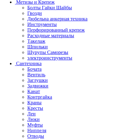
Метизы и Крепеж
Болты Гайки Шайбы
Гвозди
Дюбельна анкерная техника
Инструменты
Перфорированный крепеж
Расходные материалы
Такелаж
Шпильки
Шурупы Саморезы
электроинструменты
Сантехника
Бочата
Вентиль
Заглушки
Задвижки
Канат
Контргайка
Краны
Кресты
Лен
Люки
Муфты
Ниппеля
Отводы