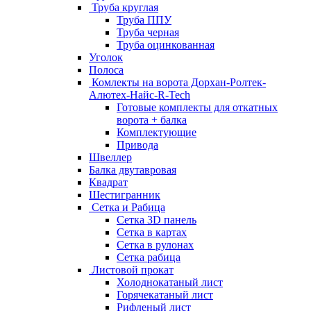
Труба круглая
Труба ППУ
Труба черная
Труба оцинкованная
Уголок
Полоса
Комлекты на ворота Дорхан-Ролтек-
Алютех-Найс-R-Tech
Готовые комплекты для откатных
ворота + балка
Комплектующие
Привода
Швеллер
Балка двутавровая
Квадрат
Шестигранник
Сетка и Рабица
Сетка 3D панель
Сетка в картах
Сетка в рулонах
Сетка рабица
Листовой прокат
Холоднокатаный лист
Горячекатаный лист
Рифленый лист