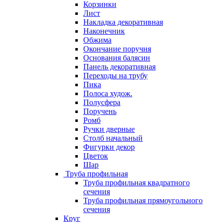
Корзинки
Лист
Накладка декоративная
Наконечник
Обжима
Окончание поручня
Основания балясин
Панель декоративная
Переходы на трубу
Пика
Полоса худож.
Полусфера
Поручень
Ромб
Ручки дверные
Столб начальный
Фигурки декор
Цветок
Шар
Труба профильная
Труба профильная квадратного
сечения
Труба профильная прямоугольного
сечения
Круг