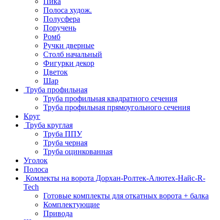
Пика
Полоса худож.
Полусфера
Поручень
Ромб
Ручки дверные
Столб начальный
Фигурки декор
Цветок
Шар
Труба профильная
Труба профильная квадратного сечения
Труба профильная прямоугольного сечения
Круг
Труба круглая
Труба ППУ
Труба черная
Труба оцинкованная
Уголок
Полоса
Комлекты на ворота Дорхан-Ролтек-Алютех-Найс-R-
Tech
Готовые комплекты для откатных ворота + балка
Комплектующие
Привода