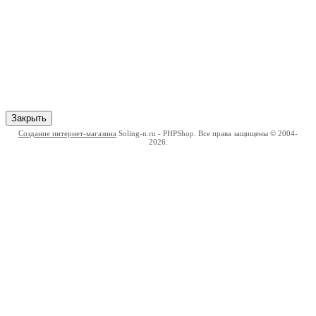
Закрыть
Создание интернет-магазина
Soling-n.ru - PHPShop. Все права защищены © 2004-
2026.