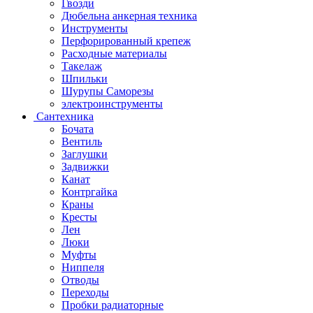
Гвозди
Дюбельна анкерная техника
Инструменты
Перфорированный крепеж
Расходные материалы
Такелаж
Шпильки
Шурупы Саморезы
электроинструменты
Сантехника
Бочата
Вентиль
Заглушки
Задвижки
Канат
Контргайка
Краны
Кресты
Лен
Люки
Муфты
Ниппеля
Отводы
Переходы
Пробки радиаторные