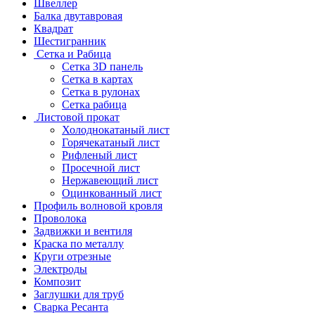
Швеллер
Балка двутавровая
Квадрат
Шестигранник
Сетка и Рабица
Сетка 3D панель
Сетка в картах
Сетка в рулонах
Сетка рабица
Листовой прокат
Холоднокатаный лист
Горячекатаный лист
Рифленый лист
Просечной лист
Нержавеющий лист
Оцинкованный лист
Профиль волновой кровля
Проволока
Задвижки и вентиля
Краска по металлу
Круги отрезные
Электроды
Композит
Заглушки для труб
Сварка Ресанта