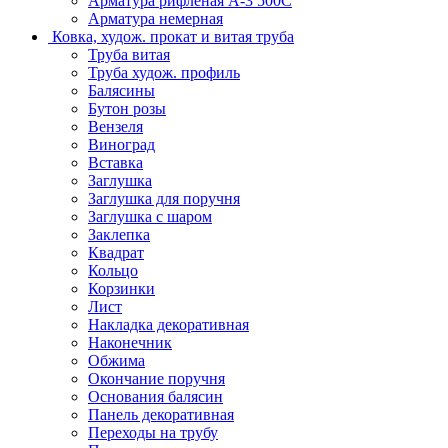
Арматура рифленая А-3 500С
Арматура немерная
Ковка, худож. прокат и витая труба
Труба витая
Труба худож. профиль
Балясины
Бутон розы
Вензеля
Виноград
Вставка
Заглушка
Заглушка для поручня
Заглушка с шаром
Заклепка
Квадрат
Кольцо
Корзинки
Лист
Накладка декоративная
Наконечник
Обжима
Окончание поручня
Основания балясин
Панель декоративная
Переходы на трубу