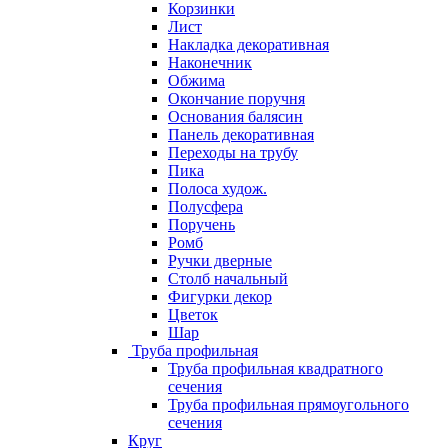
Корзинки
Лист
Накладка декоративная
Наконечник
Обжима
Окончание поручня
Основания балясин
Панель декоративная
Переходы на трубу
Пика
Полоса худож.
Полусфера
Поручень
Ромб
Ручки дверные
Столб начальный
Фигурки декор
Цветок
Шар
Труба профильная
Труба профильная квадратного
сечения
Труба профильная прямоугольного
сечения
Круг