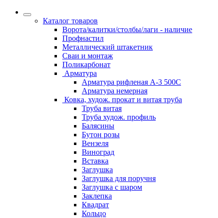
Каталог товаров
Ворота/калитки/столбы/лаги - наличие
Профнастил
Металлический штакетник
Сваи и монтаж
Поликарбонат
Арматура
Арматура рифленая А-3 500С
Арматура немерная
Ковка, худож. прокат и витая труба
Труба витая
Труба худож. профиль
Балясины
Бутон розы
Вензеля
Виноград
Вставка
Заглушка
Заглушка для поручня
Заглушка с шаром
Заклепка
Квадрат
Кольцо