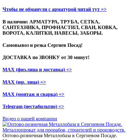
Чтобы не обманули с арматурой читай тут =>
В наличии: АРМАТУРА, ТРУБА, СЕТКА,
САНТЕХНИКА, ПРОФНАСТИЛ, СВАИ, КОВКА,
ВОРОТА, КАЛИТКИ, НАВЕСЫ, ЗАБОРЫ.
Самовывоз и резка
Сергиев Посад!
ДОСТАВКА по ЗВОНКУ
от 30 минут!
МАХ (физ.лица и доставка)
=>
МАХ (юр. лица)
=>
МАХ (монтаж и сварка)
=>
Telegram
(нестабильтно)
=>
Видео о нашей компании
Оптово-розничная Металлобаза в Сергиевом Посаде.