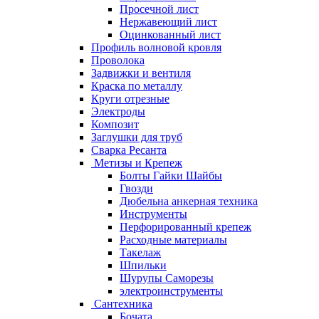
Просечной лист
Нержавеющий лист
Оцинкованный лист
Профиль волновой кровля
Проволока
Задвижки и вентиля
Краска по металлу
Круги отрезные
Электроды
Композит
Заглушки для труб
Сварка Ресанта
Метизы и Крепеж
Болты Гайки Шайбы
Гвозди
Дюбельна анкерная техника
Инструменты
Перфорированный крепеж
Расходные материалы
Такелаж
Шпильки
Шурупы Саморезы
электроинструменты
Сантехника
Бочата