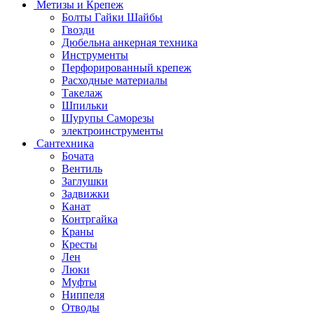
Метизы и Крепеж
Болты Гайки Шайбы
Гвозди
Дюбельна анкерная техника
Инструменты
Перфорированный крепеж
Расходные материалы
Такелаж
Шпильки
Шурупы Саморезы
электроинструменты
Сантехника
Бочата
Вентиль
Заглушки
Задвижки
Канат
Контргайка
Краны
Кресты
Лен
Люки
Муфты
Ниппеля
Отводы