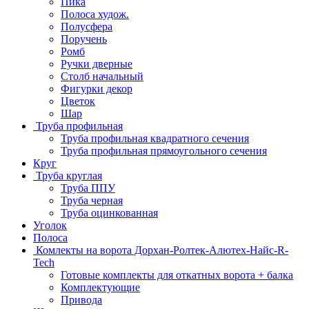
Пика
Полоса худож.
Полусфера
Поручень
Ромб
Ручки дверные
Столб начальный
Фигурки декор
Цветок
Шар
Труба профильная
Труба профильная квадратного сечения
Труба профильная прямоугольного сечения
Круг
Труба круглая
Труба ППУ
Труба черная
Труба оцинкованная
Уголок
Полоса
Комлекты на ворота Дорхан-Ролтек-Алютех-Найс-R-
Tech
Готовые комплекты для откатных ворота + балка
Комплектующие
Привода