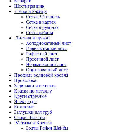
Квадрат
Шестигранник
Сетка и Рабица
Сетка 3D панель
Сетка в картах
Сетка в рулонах
Сетка рабица
Листовой прокат
Холоднокатаный лист
Горячекатаный лист
Рифленый лист
Просечной лист
Нержавеющий лист
Оцинкованный лист
Профиль волновой кровля
Проволока
Задвижки и вентиля
Краска по металлу
Круги отрезные
Электроды
Композит
Заглушки для труб
Сварка Ресанта
Метизы и Крепеж
Болты Гайки Шайбы