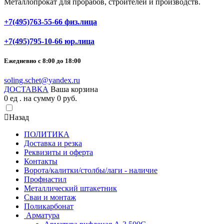
Металлопрокат для прорабов, строителей и производств.
+7(495)763-55-66 физ.лица
+7(495)795-10-66 юр.лица
Ежедневно с 8:00 до 18:00
soling.schet@yandex.ru
ДОСТАВКА
Ваша корзина
0
ед . на сумму
0
pуб.
Назад
ПОЛИТИКА
Доставка и резка
Реквизиты и оферта
Контакты
Ворота/калитки/столбы/лаги - наличие
Профнастил
Металлический штакетник
Сваи и монтаж
Поликарбонат
Арматура