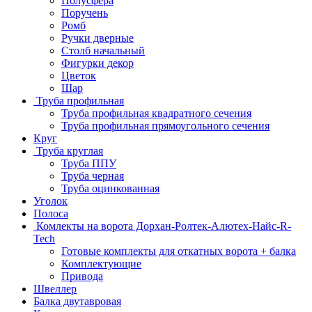
Полусфера
Поручень
Ромб
Ручки дверные
Столб начальный
Фигурки декор
Цветок
Шар
Труба профильная
Труба профильная квадратного сечения
Труба профильная прямоугольного сечения
Круг
Труба круглая
Труба ППУ
Труба черная
Труба оцинкованная
Уголок
Полоса
Комлекты на ворота Дорхан-Ролтек-Алютех-Найс-R-
Tech
Готовые комплекты для откатных ворота + балка
Комплектующие
Привода
Швеллер
Балка двутавровая