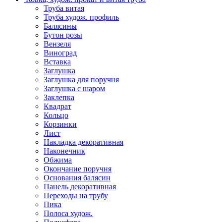
Труба витая
Труба худож. профиль
Балясины
Бутон розы
Вензеля
Виноград
Вставка
Заглушка
Заглушка для поручня
Заглушка с шаром
Заклепка
Квадрат
Кольцо
Корзинки
Лист
Накладка декоративная
Наконечник
Обжима
Окончание поручня
Основания балясин
Панель декоративная
Переходы на трубу
Пика
Полоса худож.