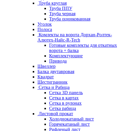
Труба круглая
Труба ППУ
Труба черная
Труба оцинкованная
Уголок
Полоса
Комлекты на ворота Дорхан-Ролтек-
Алютех-Найс-R-Tech
Готовые комплекты для откатных
ворота + балка
Комплектующие
Привода
Швеллер
Балка двутавровая
Квадрат
Шестигранник
Сетка и Рабица
Сетка 3D панель
Сетка в картах
Сетка в рулонах
Сетка рабица
Листовой прокат
Холоднокатаный лист
Горячекатаный лист
Рифленый лист