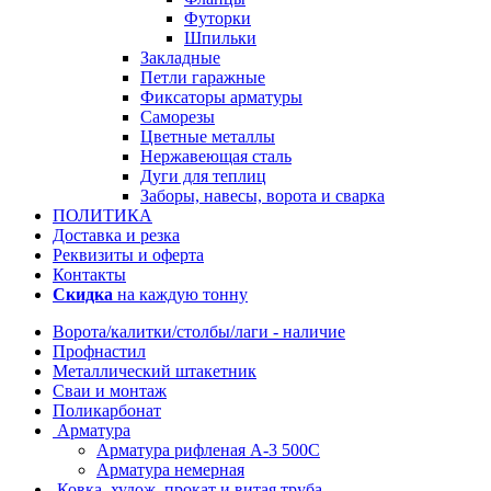
Футорки
Шпильки
Закладные
Петли гаражные
Фиксаторы арматуры
Саморезы
Цветные металлы
Нержавеющая сталь
Дуги для теплиц
Заборы, навесы, ворота и сварка
ПОЛИТИКА
Доставка и резка
Реквизиты и оферта
Контакты
Скидка
на каждую тонну
Ворота/калитки/столбы/лаги - наличие
Профнастил
Металлический штакетник
Сваи и монтаж
Поликарбонат
Арматура
Арматура рифленая А-3 500С
Арматура немерная
Ковка, худож. прокат и витая труба