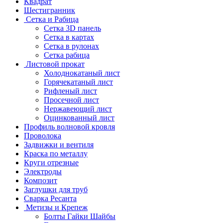
Квадрат
Шестигранник
Сетка и Рабица
Сетка 3D панель
Сетка в картах
Сетка в рулонах
Сетка рабица
Листовой прокат
Холоднокатаный лист
Горячекатаный лист
Рифленый лист
Просечной лист
Нержавеющий лист
Оцинкованный лист
Профиль волновой кровля
Проволока
Задвижки и вентиля
Краска по металлу
Круги отрезные
Электроды
Композит
Заглушки для труб
Сварка Ресанта
Метизы и Крепеж
Болты Гайки Шайбы