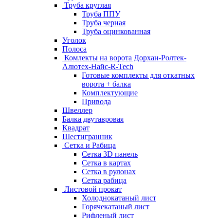
Труба круглая
Труба ППУ
Труба черная
Труба оцинкованная
Уголок
Полоса
Комлекты на ворота Дорхан-Ролтек-
Алютех-Найс-R-Tech
Готовые комплекты для откатных
ворота + балка
Комплектующие
Привода
Швеллер
Балка двутавровая
Квадрат
Шестигранник
Сетка и Рабица
Сетка 3D панель
Сетка в картах
Сетка в рулонах
Сетка рабица
Листовой прокат
Холоднокатаный лист
Горячекатаный лист
Рифленый лист