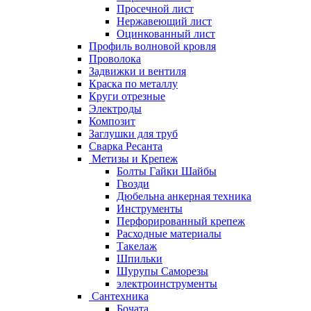
Просечной лист
Нержавеющий лист
Оцинкованный лист
Профиль волновой кровля
Проволока
Задвижки и вентиля
Краска по металлу
Круги отрезные
Электроды
Композит
Заглушки для труб
Сварка Ресанта
Метизы и Крепеж
Болты Гайки Шайбы
Гвозди
Дюбельна анкерная техника
Инструменты
Перфорированный крепеж
Расходные материалы
Такелаж
Шпильки
Шурупы Саморезы
электроинструменты
Сантехника
Бочата