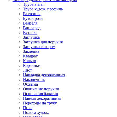
Труба витая
Труба худож. профиль
Балясины
Бутон розы
Вензеля
Виноград
Вставка
Заглушка
Заглушка для поручня
Заглушка с шаром
Заклепка
Квадрат
Кольцо
Корзинки
Лист
Накладка декоративная
Наконечник
Обжима
Окончание поручня
Основания балясин
Панель декоративная
Переходы на трубу
Пика
Полоса худож.