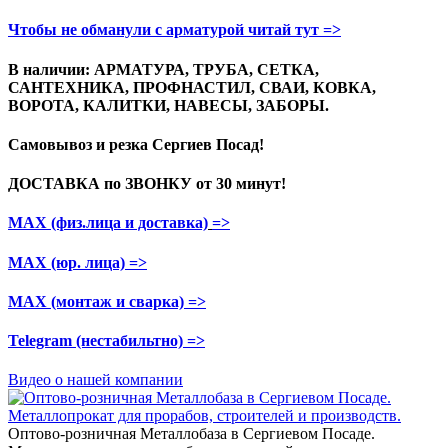
Чтобы не обманули с арматурой читай тут =>
В наличии: АРМАТУРА, ТРУБА, СЕТКА,
САНТЕХНИКА, ПРОФНАСТИЛ, СВАИ, КОВКА,
ВОРОТА, КАЛИТКИ, НАВЕСЫ, ЗАБОРЫ.
Самовывоз и резка
Сергиев Посад!
ДОСТАВКА по ЗВОНКУ
от 30 минут!
МАХ (физ.лица и доставка)
=>
МАХ (юр. лица)
=>
МАХ (монтаж и сварка)
=>
Telegram
(нестабильтно)
=>
Видео о нашей компании
Оптово-розничная Металлобаза в Сергиевом Посаде.