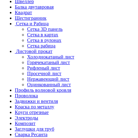
Швеллер
Балка двутавровая
Квадрат
Шестигранник
Сетка и Рабица
Сетка 3D панель
Сетка в картах
Сетка в рулонах
Сетка рабица
Листовой прокат
Холоднокатаный лист
Горячекатаный лист
Рифленый лист
Просечной лист
Нержавеющий лист
Оцинкованный лист
Профиль волновой кровля
Проволока
Задвижки и вентиля
Краска по металлу
Круги отрезные
Электроды
Композит
Заглушки для труб
Сварка Ресанта