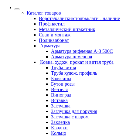
Каталог товаров
Ворота/калитки/столбы/лаги - наличие
Профнастил
Металлический штакетник
Сваи и монтаж
Поликарбонат
Арматура
Арматура рифленая А-3 500С
Арматура немерная
Ковка, худож. прокат и витая труба
Труба витая
Труба худож. профиль
Балясины
Бутон розы
Вензеля
Виноград
Вставка
Заглушка
Заглушка для поручня
Заглушка с шаром
Заклепка
Квадрат
Кольцо