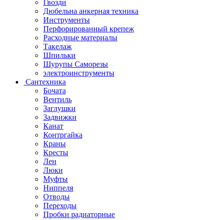
Гвозди
Дюбельна анкерная техника
Инструменты
Перфорированный крепеж
Расходные материалы
Такелаж
Шпильки
Шурупы Саморезы
электроинструменты
Сантехника
Бочата
Вентиль
Заглушки
Задвижки
Канат
Контргайка
Краны
Кресты
Лен
Люки
Муфты
Ниппеля
Отводы
Переходы
Пробки радиаторные