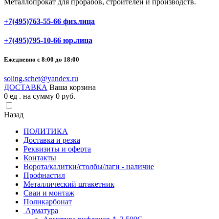
Металлопрокат для прорабов, строителей и производств.
+7(495)763-55-66 физ.лица
+7(495)795-10-66 юр.лица
Ежедневно с 8:00 до 18:00
soling.schet@yandex.ru
ДОСТАВКА
Ваша корзина
0
ед . на сумму
0
pуб.
Назад
ПОЛИТИКА
Доставка и резка
Реквизиты и оферта
Контакты
Ворота/калитки/столбы/лаги - наличие
Профнастил
Металлический штакетник
Сваи и монтаж
Поликарбонат
Арматура