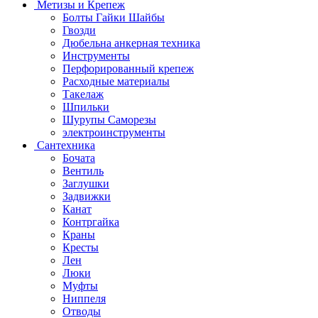
Метизы и Крепеж
Болты Гайки Шайбы
Гвозди
Дюбельна анкерная техника
Инструменты
Перфорированный крепеж
Расходные материалы
Такелаж
Шпильки
Шурупы Саморезы
электроинструменты
Сантехника
Бочата
Вентиль
Заглушки
Задвижки
Канат
Контргайка
Краны
Кресты
Лен
Люки
Муфты
Ниппеля
Отводы