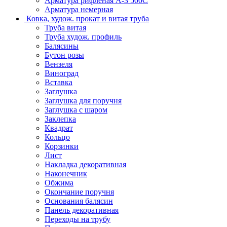
Арматура рифленая А-3 500С
Арматура немерная
Ковка, худож. прокат и витая труба
Труба витая
Труба худож. профиль
Балясины
Бутон розы
Вензеля
Виноград
Вставка
Заглушка
Заглушка для поручня
Заглушка с шаром
Заклепка
Квадрат
Кольцо
Корзинки
Лист
Накладка декоративная
Наконечник
Обжима
Окончание поручня
Основания балясин
Панель декоративная
Переходы на трубу