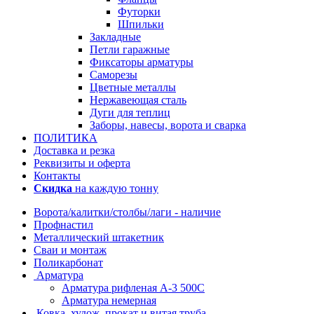
Футорки
Шпильки
Закладные
Петли гаражные
Фиксаторы арматуры
Саморезы
Цветные металлы
Нержавеющая сталь
Дуги для теплиц
Заборы, навесы, ворота и сварка
ПОЛИТИКА
Доставка и резка
Реквизиты и оферта
Контакты
Скидка
на каждую тонну
Ворота/калитки/столбы/лаги - наличие
Профнастил
Металлический штакетник
Сваи и монтаж
Поликарбонат
Арматура
Арматура рифленая А-3 500С
Арматура немерная
Ковка, худож. прокат и витая труба