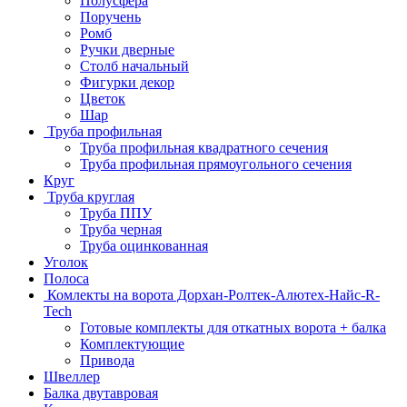
Полусфера
Поручень
Ромб
Ручки дверные
Столб начальный
Фигурки декор
Цветок
Шар
Труба профильная
Труба профильная квадратного сечения
Труба профильная прямоугольного сечения
Круг
Труба круглая
Труба ППУ
Труба черная
Труба оцинкованная
Уголок
Полоса
Комлекты на ворота Дорхан-Ролтек-Алютех-Найс-R-
Tech
Готовые комплекты для откатных ворота + балка
Комплектующие
Привода
Швеллер
Балка двутавровая