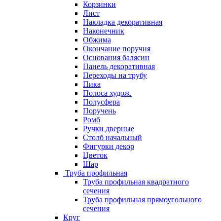
Корзинки
Лист
Накладка декоративная
Наконечник
Обжима
Окончание поручня
Основания балясин
Панель декоративная
Переходы на трубу
Пика
Полоса худож.
Полусфера
Поручень
Ромб
Ручки дверные
Столб начальный
Фигурки декор
Цветок
Шар
Труба профильная
Труба профильная квадратного
сечения
Труба профильная прямоугольного
сечения
Круг