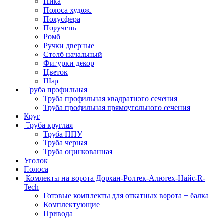
Пика
Полоса худож.
Полусфера
Поручень
Ромб
Ручки дверные
Столб начальный
Фигурки декор
Цветок
Шар
Труба профильная
Труба профильная квадратного сечения
Труба профильная прямоугольного сечения
Круг
Труба круглая
Труба ППУ
Труба черная
Труба оцинкованная
Уголок
Полоса
Комлекты на ворота Дорхан-Ролтек-Алютех-Найс-R-
Tech
Готовые комплекты для откатных ворота + балка
Комплектующие
Привода