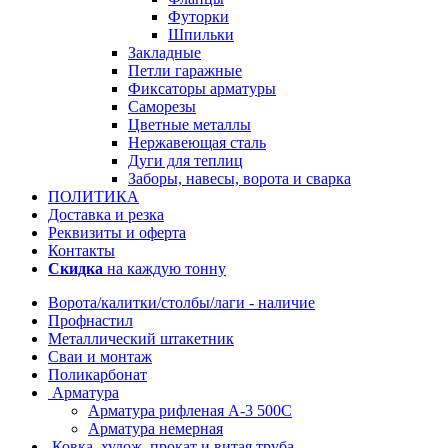
Футорки
Шпильки
Закладные
Петли гаражные
Фиксаторы арматуры
Саморезы
Цветные металлы
Нержавеющая сталь
Дуги для теплиц
Заборы, навесы, ворота и сварка
ПОЛИТИКА
Доставка и резка
Реквизиты и оферта
Контакты
Скидка
на каждую тонну
Ворота/калитки/столбы/лаги - наличие
Профнастил
Металлический штакетник
Сваи и монтаж
Поликарбонат
Арматура
Арматура рифленая А-3 500С
Арматура немерная
Ковка, худож. прокат и витая труба