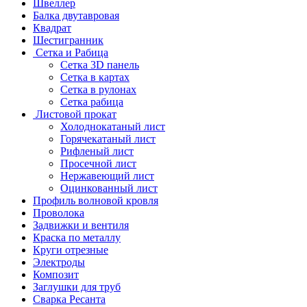
Швеллер
Балка двутавровая
Квадрат
Шестигранник
Сетка и Рабица
Сетка 3D панель
Сетка в картах
Сетка в рулонах
Сетка рабица
Листовой прокат
Холоднокатаный лист
Горячекатаный лист
Рифленый лист
Просечной лист
Нержавеющий лист
Оцинкованный лист
Профиль волновой кровля
Проволока
Задвижки и вентиля
Краска по металлу
Круги отрезные
Электроды
Композит
Заглушки для труб
Сварка Ресанта