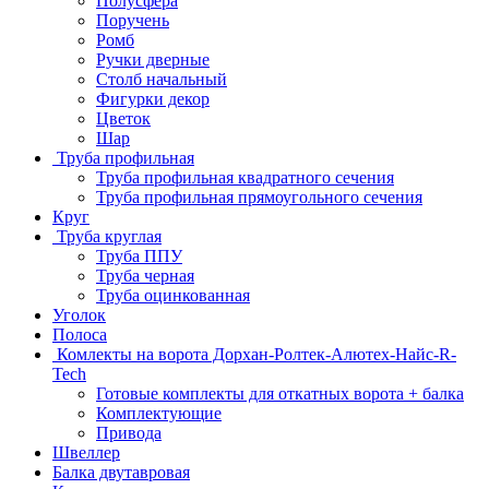
Полусфера
Поручень
Ромб
Ручки дверные
Столб начальный
Фигурки декор
Цветок
Шар
Труба профильная
Труба профильная квадратного сечения
Труба профильная прямоугольного сечения
Круг
Труба круглая
Труба ППУ
Труба черная
Труба оцинкованная
Уголок
Полоса
Комлекты на ворота Дорхан-Ролтек-Алютех-Найс-R-
Tech
Готовые комплекты для откатных ворота + балка
Комплектующие
Привода
Швеллер
Балка двутавровая