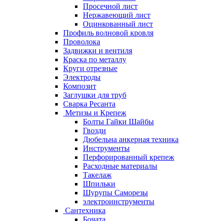
Просечной лист
Нержавеющий лист
Оцинкованный лист
Профиль волновой кровля
Проволока
Задвижки и вентиля
Краска по металлу
Круги отрезные
Электроды
Композит
Заглушки для труб
Сварка Ресанта
Метизы и Крепеж
Болты Гайки Шайбы
Гвозди
Дюбельна анкерная техника
Инструменты
Перфорированный крепеж
Расходные материалы
Такелаж
Шпильки
Шурупы Саморезы
электроинструменты
Сантехника
Бочата