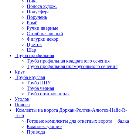
Пика
Полоса худож.
Полусфера
Поручень
Ромб
Ручки дверные
Столб начальный
Фигурки декор
Цветок
Шар
Труба профильная
Труба профильная квадратного сечения
Труба профильная прямоугольного сечения
Круг
Труба круглая
Труба ППУ
Труба черная
Труба оцинкованная
Уголок
Полоса
Комлекты на ворота Дорхан-Ролтек-Алютех-Найс-R-
Tech
Готовые комплекты для откатных ворота + балка
Комплектующие
Привода