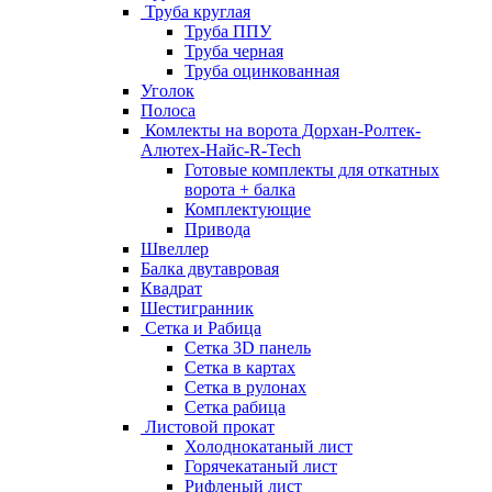
Труба круглая
Труба ППУ
Труба черная
Труба оцинкованная
Уголок
Полоса
Комлекты на ворота Дорхан-Ролтек-
Алютех-Найс-R-Tech
Готовые комплекты для откатных
ворота + балка
Комплектующие
Привода
Швеллер
Балка двутавровая
Квадрат
Шестигранник
Сетка и Рабица
Сетка 3D панель
Сетка в картах
Сетка в рулонах
Сетка рабица
Листовой прокат
Холоднокатаный лист
Горячекатаный лист
Рифленый лист