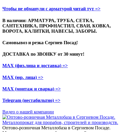
Чтобы не обманули с арматурой читай тут =>
В наличии: АРМАТУРА, ТРУБА, СЕТКА,
САНТЕХНИКА, ПРОФНАСТИЛ, СВАИ, КОВКА,
ВОРОТА, КАЛИТКИ, НАВЕСЫ, ЗАБОРЫ.
Самовывоз и резка
Сергиев Посад!
ДОСТАВКА по ЗВОНКУ
от 30 минут!
МАХ (физ.лица и доставка)
=>
МАХ (юр. лица)
=>
МАХ (монтаж и сварка)
=>
Telegram
(нестабильтно)
=>
Видео о нашей компании
Оптово-розничная Металлобаза в Сергиевом Посаде.