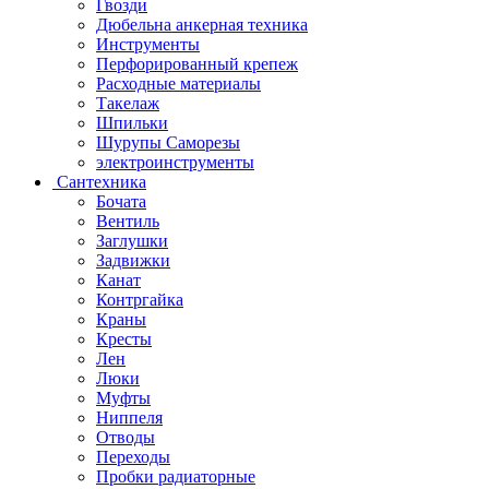
Гвозди
Дюбельна анкерная техника
Инструменты
Перфорированный крепеж
Расходные материалы
Такелаж
Шпильки
Шурупы Саморезы
электроинструменты
Сантехника
Бочата
Вентиль
Заглушки
Задвижки
Канат
Контргайка
Краны
Кресты
Лен
Люки
Муфты
Ниппеля
Отводы
Переходы
Пробки радиаторные