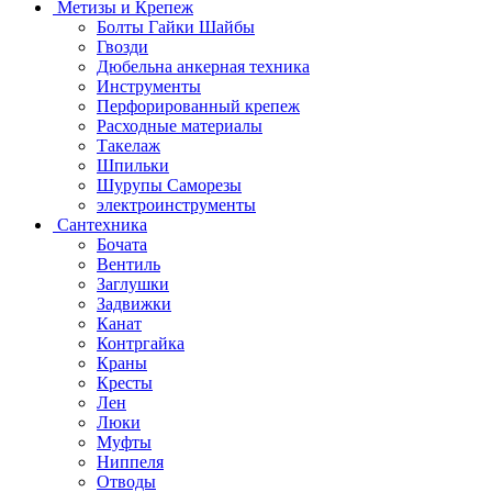
Метизы и Крепеж
Болты Гайки Шайбы
Гвозди
Дюбельна анкерная техника
Инструменты
Перфорированный крепеж
Расходные материалы
Такелаж
Шпильки
Шурупы Саморезы
электроинструменты
Сантехника
Бочата
Вентиль
Заглушки
Задвижки
Канат
Контргайка
Краны
Кресты
Лен
Люки
Муфты
Ниппеля
Отводы