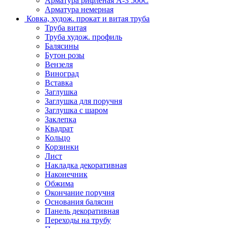
Арматура рифленая А-3 500С
Арматура немерная
Ковка, худож. прокат и витая труба
Труба витая
Труба худож. профиль
Балясины
Бутон розы
Вензеля
Виноград
Вставка
Заглушка
Заглушка для поручня
Заглушка с шаром
Заклепка
Квадрат
Кольцо
Корзинки
Лист
Накладка декоративная
Наконечник
Обжима
Окончание поручня
Основания балясин
Панель декоративная
Переходы на трубу