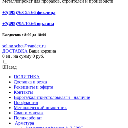
Металлопрокат для прорабов, строителей и производств.
+7(495)763-55-66 физ.лица
+7(495)795-10-66 юр.лица
Ежедневно с 8:00 до 18:00
soling.schet@yandex.ru
ДОСТАВКА
Ваша корзина
0
ед . на сумму
0
pуб.
Назад
ПОЛИТИКА
Доставка и резка
Реквизиты и оферта
Контакты
Ворота/калитки/столбы/лаги - наличие
Профнастил
Металлический штакетник
Сваи и монтаж
Поликарбонат
Арматура