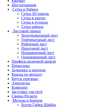
Квадрат
Шестигранник
Сетка и Рабица
Сетка 3D панель
Сетка в картах
Сетка в рулонах
Сетка рабица
Листовой прокат
Холоднокатаный лист
Горячекатаный лист
Рифленый лист
Просечной лист
Нержавеющий лист
Оцинкованный лист
Профиль волновой кровля
Проволока
Задвижки и вентиля
Краска по металлу
Круги отрезные
Электроды
Композит
Заглушки для труб
Сварка Ресанта
Метизы и Крепеж
Болты Гайки Шайбы