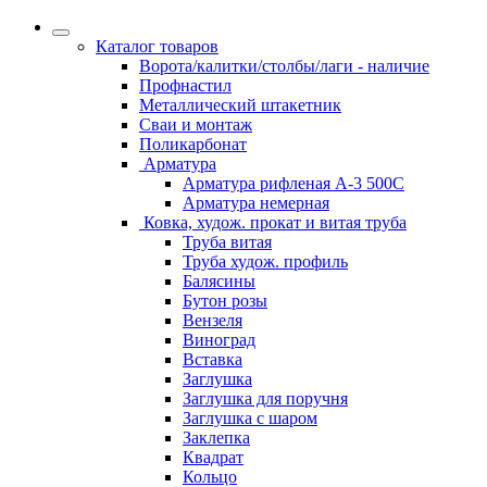
Каталог товаров
Ворота/калитки/столбы/лаги - наличие
Профнастил
Металлический штакетник
Сваи и монтаж
Поликарбонат
Арматура
Арматура рифленая А-3 500С
Арматура немерная
Ковка, худож. прокат и витая труба
Труба витая
Труба худож. профиль
Балясины
Бутон розы
Вензеля
Виноград
Вставка
Заглушка
Заглушка для поручня
Заглушка с шаром
Заклепка
Квадрат
Кольцо