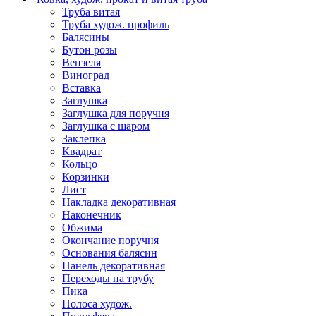
Труба витая
Труба худож. профиль
Балясины
Бутон розы
Вензеля
Виноград
Вставка
Заглушка
Заглушка для поручня
Заглушка с шаром
Заклепка
Квадрат
Кольцо
Корзинки
Лист
Накладка декоративная
Наконечник
Обжима
Окончание поручня
Основания балясин
Панель декоративная
Переходы на трубу
Пика
Полоса худож.