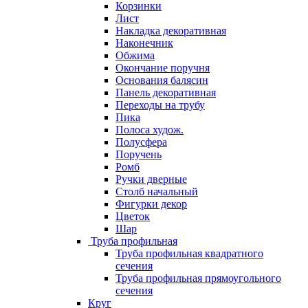
Корзинки
Лист
Накладка декоративная
Наконечник
Обжима
Окончание поручня
Основания балясин
Панель декоративная
Переходы на трубу
Пика
Полоса худож.
Полусфера
Поручень
Ромб
Ручки дверные
Столб начальный
Фигурки декор
Цветок
Шар
Труба профильная
Труба профильная квадратного
сечения
Труба профильная прямоугольного
сечения
Круг