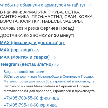
Чтобы не обманули с арматурой читай тут =>
В наличии: АРМАТУРА, ТРУБА, СЕТКА,
САНТЕХНИКА, ПРОФНАСТИЛ, СВАИ, КОВКА,
ВОРОТА, КАЛИТКИ, НАВЕСЫ, ЗАБОРЫ.
Самовывоз и резка
Сергиев Посад!
ДОСТАВКА по ЗВОНКУ
от 30 минут!
=>
МАХ (физ.лица и доставка)
=>
МАХ (юр. лица)
=>
МАХ (монтаж и сварка)
=>
Telegram
(нестабильтно)
Видео о нашей компании
Оптово-розничная Металлобаза в Сергиевом Посаде.
Металлопрокат для прорабов, строителей и производств.
+7(495)763-55-66 физ.лица
+7(495)795-10-66 юр.лица