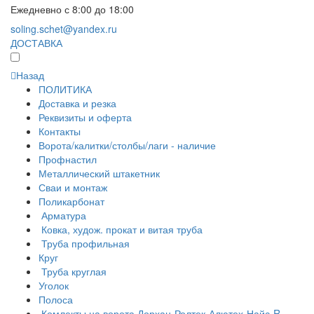
Ежедневно с 8:00 до 18:00
soling.schet@yandex.ru
ДОСТАВКА
Назад
ПОЛИТИКА
Доставка и резка
Реквизиты и оферта
Контакты
Ворота/калитки/столбы/лаги - наличие
Профнастил
Металлический штакетник
Сваи и монтаж
Поликарбонат
Арматура
Ковка, худож. прокат и витая труба
Труба профильная
Круг
Труба круглая
Уголок
Полоса
Комлекты на ворота Дорхан-Ролтек-Алютех-Найс-R-