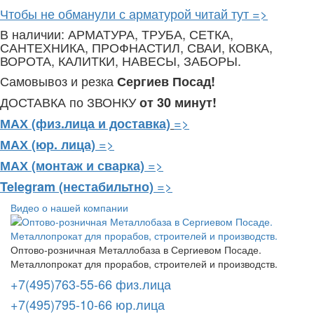
Чтобы не обманули с арматурой читай тут =>
В наличии: АРМАТУРА, ТРУБА, СЕТКА,
САНТЕХНИКА, ПРОФНАСТИЛ, СВАИ, КОВКА,
ВОРОТА, КАЛИТКИ, НАВЕСЫ, ЗАБОРЫ.
Самовывоз и резка
Сергиев Посад!
ДОСТАВКА по ЗВОНКУ
от 30 минут!
=>
МАХ (физ.лица и доставка)
=>
МАХ (юр. лица)
=>
МАХ (монтаж и сварка)
=>
Telegram
(нестабильтно)
Видео о нашей компании
Оптово-розничная Металлобаза в Сергиевом Посаде.
Металлопрокат для прорабов, строителей и производств.
+7(495)763-55-66 физ.лица
+7(495)795-10-66 юр.лица