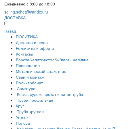
Ежедневно с 8:00 до 18:00
soling.schet@yandex.ru
ДОСТАВКА
Назад
ПОЛИТИКА
Доставка и резка
Реквизиты и оферта
Контакты
Ворота/калитки/столбы/лаги - наличие
Профнастил
Металлический штакетник
Сваи и монтаж
Поликарбонат
Арматура
Ковка, худож. прокат и витая труба
Труба профильная
Круг
Труба круглая
Уголок
Полоса
Комлекты на ворота Дорхан-Ролтек-Алютех-Найс-R-