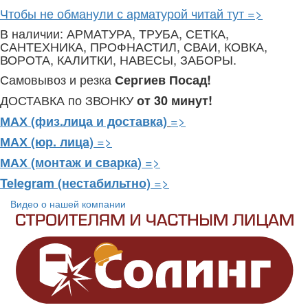
Чтобы не обманули с арматурой читай тут =>
В наличии: АРМАТУРА, ТРУБА, СЕТКА,
САНТЕХНИКА, ПРОФНАСТИЛ, СВАИ, КОВКА,
ВОРОТА, КАЛИТКИ, НАВЕСЫ, ЗАБОРЫ.
Самовывоз и резка
Сергиев Посад!
ДОСТАВКА по ЗВОНКУ
от 30 минут!
=>
МАХ (физ.лица и доставка)
=>
МАХ (юр. лица)
=>
МАХ (монтаж и сварка)
=>
Telegram
(нестабильтно)
Видео о нашей компании