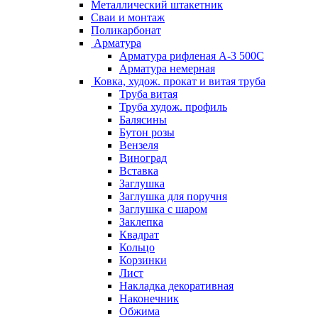
Металлический штакетник
Сваи и монтаж
Поликарбонат
Арматура
Арматура рифленая А-3 500С
Арматура немерная
Ковка, худож. прокат и витая труба
Труба витая
Труба худож. профиль
Балясины
Бутон розы
Вензеля
Виноград
Вставка
Заглушка
Заглушка для поручня
Заглушка с шаром
Заклепка
Квадрат
Кольцо
Корзинки
Лист
Накладка декоративная
Наконечник
Обжима