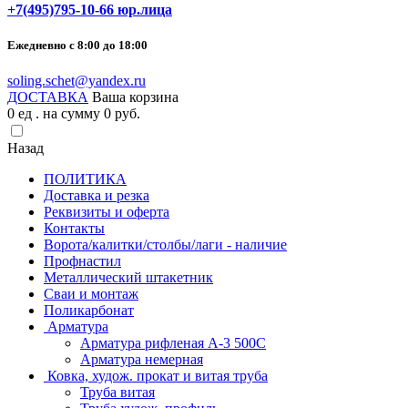
+7(495)795-10-66 юр.лица
Ежедневно с 8:00 до 18:00
soling.schet@yandex.ru
ДОСТАВКА
Ваша корзина
0
ед . на сумму
0
pуб.
Назад
ПОЛИТИКА
Доставка и резка
Реквизиты и оферта
Контакты
Ворота/калитки/столбы/лаги - наличие
Профнастил
Металлический штакетник
Сваи и монтаж
Поликарбонат
Арматура
Арматура рифленая А-3 500С
Арматура немерная
Ковка, худож. прокат и витая труба
Труба витая