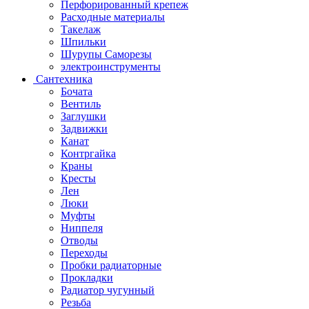
Перфорированный крепеж
Расходные материалы
Такелаж
Шпильки
Шурупы Саморезы
электроинструменты
Сантехника
Бочата
Вентиль
Заглушки
Задвижки
Канат
Контргайка
Краны
Кресты
Лен
Люки
Муфты
Ниппеля
Отводы
Переходы
Пробки радиаторные
Прокладки
Радиатор чугунный
Резьба