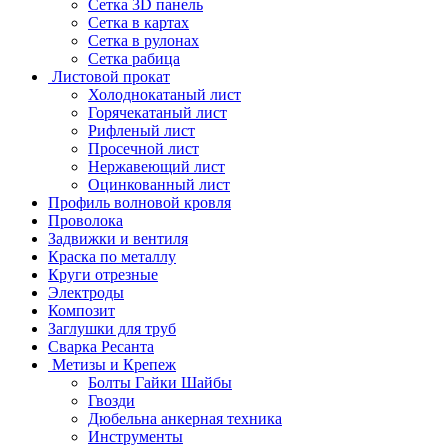
Сетка 3D панель
Сетка в картах
Сетка в рулонах
Сетка рабица
Листовой прокат
Холоднокатаный лист
Горячекатаный лист
Рифленый лист
Просечной лист
Нержавеющий лист
Оцинкованный лист
Профиль волновой кровля
Проволока
Задвижки и вентиля
Краска по металлу
Круги отрезные
Электроды
Композит
Заглушки для труб
Сварка Ресанта
Метизы и Крепеж
Болты Гайки Шайбы
Гвозди
Дюбельна анкерная техника
Инструменты