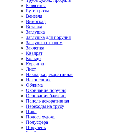
Труба худож. профиль
Балясины
Бутон розы
Вензеля
Виноград
Вставка
Заглушка
Заглушка для поручня
Заглушка с шаром
Заклепка
Квадрат
Кольцо
Корзинки
Лист
Накладка декоративная
Наконечник
Обжима
Окончание поручня
Основания балясин
Панель декоративная
Переходы на трубу
Пика
Полоса худож.
Полусфера
Поручень