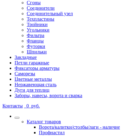
Сгоны
Соединители
Соединительный узел
Техпластины
Тройники
Угольники
Фильтра
Фланцы
Футорки
Шпильки
Закладные
Петли гаражные
Фиксаторы арматуры
Саморезы
Цветные металлы
Нержавеющая сталь
Дуги для теплиц
Заборы, навесы, ворота и сварка
Контакты
0
руб.
Каталог товаров
Ворота/калитки/столбы/лаги - наличие
Профнастил