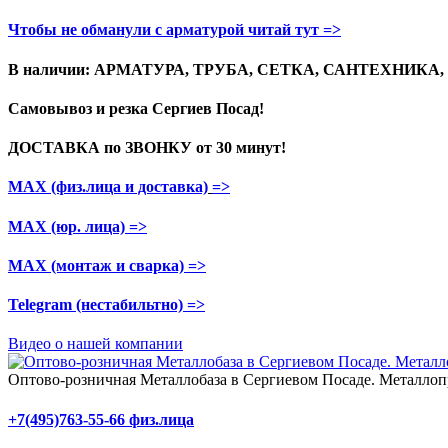
Чтобы не обманули с арматурой читай тут =>
В наличии: АРМАТУРА, ТРУБА, СЕТКА, САНТЕХНИКА
Самовывоз и резка
Сергиев Посад!
ДОСТАВКА по ЗВОНКУ
от 30 минут!
МАХ (физ.лица и доставка)
=>
МАХ (юр. лица)
=>
МАХ (монтаж и сварка)
=>
Telegram
(нестабильтно)
=>
Видео о нашей компании
Оптово-розничная Металлобаза в Сергиевом Посаде. Металлопр
+7(495)763-55-66 физ.лица