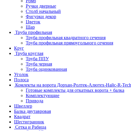
Ромб
Ручки дверные
Столб начальный
Фигурки декор
Цветок
Шар
Труба профильная
Труба профильная квадратного сечения
Труба профильная прямоугольного сечения
Круг
Труба круглая
Труба ППУ
Труба черная
Труба оцинкованная
Уголок
Полоса
Комлекты на ворота Дорхан-Ролтек-Алютех-Найс-R-Tec
Готовые комплекты для откатных ворота + балка
Комплектующие
Привода
Швеллер
Балка двутавровая
Квадрат
Шестигранник
Сетка и Рабица